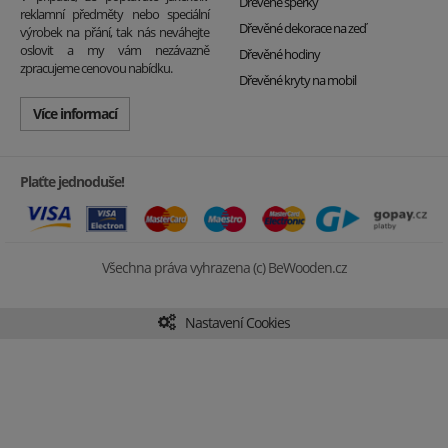
Dřevěné šperky
reklamní předměty nebo speciální
Dřevěné dekorace na zeď
výrobek na přání, tak nás neváhejte
oslovit a my vám nezávazně
Dřevěné hodiny
zpracujeme cenovou nabídku.
Dřevěné kryty na mobil
Více informací
Plaťte jednoduše!
Všechna práva vyhrazena (c) BeWooden.cz
Nastavení Cookies