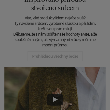
stvořeno srdcem
Víte, jaké produkty lidem nejvíce sluší?
Ty navržené srdcem, vyrobené s láskou a pílí, lidmi,
kteří svou práci milují.
Děkujeme, že s námi sdílíte naše hodnoty a vize, a že
společně malými, ale významnými krůčky měníme
módní průmysl.
Prohlédnou všechny brože