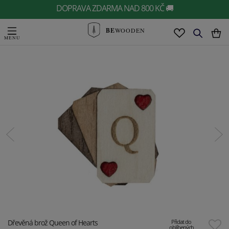
DOPRAVA ZDARMA NAD 800 KČ 🚚
BE
WOODEN
Dřevěná brož Queen of Hearts
Přidat do
oblíbených