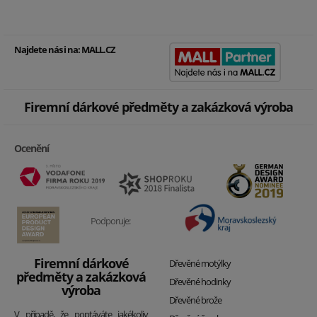
Najdete nás i na:
MALL.CZ
Firemní dárkové předměty a zakázková výroba
Ocenění
Podporuje:
Firemní dárkové
Dřevěné motýlky
předměty a zakázková
Dřevěné hodinky
výroba
Dřevěné brože
V případě, že poptáváte jakékoliv