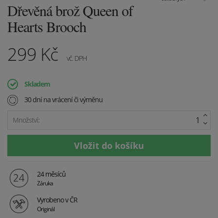
Dřevěná brož Queen of
Hearts Brooch
299
Kč
vč. DPH
Skladem
30 dní na vrácení či výměnu
Množství:
24 měsíců
Záruka
Vyrobeno v ČR
Originál