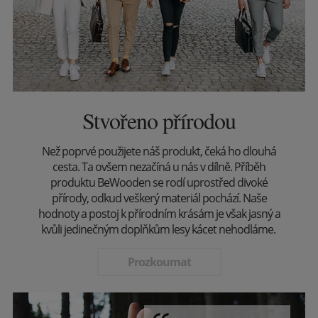
Stvořeno přírodou
Než poprvé použijete náš produkt, čeká ho dlouhá
cesta. Ta ovšem nezačíná u nás v dílně. Příběh
produktu BeWooden se rodí uprostřed divoké
přírody, odkud veškerý materiál pochází. Naše
hodnoty a postoj k přírodním krásám je však jasný a
kvůli jedinečným doplňkům lesy kácet nehodláme.
Prozkoumat