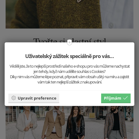
Tvořte si vlastní styl
Nemusíte se řídit trendy, tvořte je! Vystupte z řady a
Uživatelský zážitek speciálně pro vás…
buďte sami sebou. Do práce, do společnosti, na
Věděli jste, že to nejlepší prostředí našeho e-shopu pro vás můžeme nachystat
večeři - jiný outfit, ale stále jste to vy.
jen tehdy, když nám udělíte souhlas s Cookies?
Díky nim vás můžeme lépe poznat, připravit vám obsah ušitý na míru a zajistit
vám tak ten nejlepší zážitek z nakupování.
Inspirovat se
Upravit preference
Příjmám