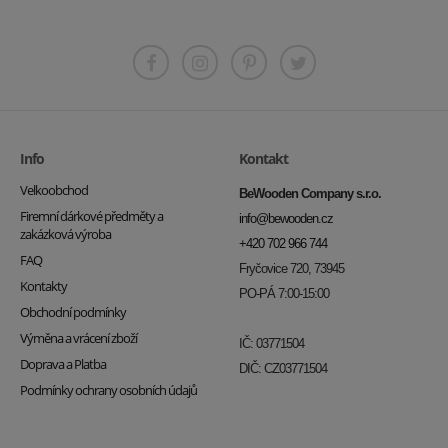
Info
Kontakt
Velkoobchod
BeWooden Company s.r.o.
Firemní dárkové předměty a
info@bewooden.cz
zakázková výroba
+420 702 966 744
FAQ
Fryčovice 720, 73945
Kontakty
PO-PÁ 7:00-15:00
Obchodní podmínky
Výměna a vrácení zboží
IČ: 03771504
Doprava a Platba
DIČ: CZ03771504
Podmínky ochrany osobních údajů