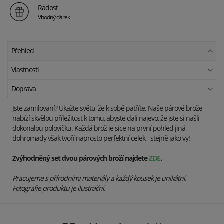
Radost
Vhodný dárek
Přehled
Vlastnosti
Doprava
Jste zamilovaní? Ukažte světu, že k sobě patříte. Naše párové brože
nabízí skvělou příležitost k tomu, abyste dali najevo, že jste si našli
dokonalou polovičku. Každá brož je sice na první pohled jiná,
dohromady však tvoří naprosto perfektní celek - stejně jako vy!
Zvýhodněný set dvou párových broží najdete
ZDE
.
Pracujeme s přírodními materiály a každý kousek je unikátní.
Fotografie produktu je ilustrační.