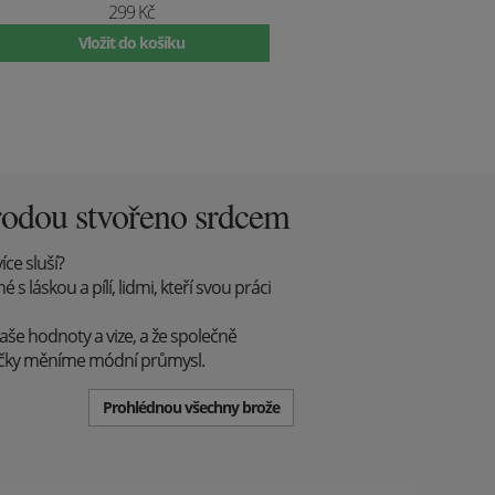
299 Kč
Vložit do košíku
rodou stvořeno srdcem
íce sluší?
 láskou a pílí, lidmi, kteří svou práci
aše hodnoty a vize, a že společně
ůčky měníme módní průmysl.
Prohlédnou všechny brože