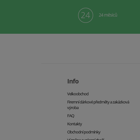
24 měsíců
Info
Velkoobchod
Firemní dárkové předměty a zakázková
výroba
FAQ
Kontakty
Obchodní podmínky