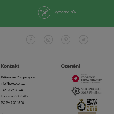
Vyrobeno v ČR
Kontakt
Ocenění
BeWooden Company s.r.o.
info@bewooden.cz
+420 702 966 744
Fryčovice 720, 73945
PO-PÁ 7:00-15:00