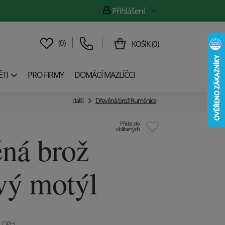
Přihlášení
(
0
)
KOŠÍK
(
0
)
TI
PRO FIRMY
DOMÁCÍ MAZLÍČCI
další
Dřevěná brož Ruměnice
Přidat do
oblíbených
ná brož
vý motýl
. DPH