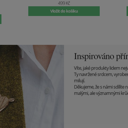
499 Kč
Vložit do košíku
Inspirováno pří
Víte, jaké produkty lidem nejv
Ty navržené srdcem, vyrobené s
milují.
Děkujeme, že s námi sdílíte n
malými, ale významnými kr