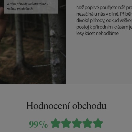
Krásu přírody uchováváme v
Než poprvé použijete náš pr
našich produktech.
nezačíná u nás v dílně. Pří
divoké přírody, odkud veške
postoj k přírodním krásám j
lesy kácet nehodláme.
Hodnocení obchodu
99%