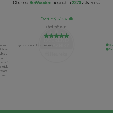
Obchod
BeWooden
hodnotilo
2270
zákazníků
Ověřený zákazník
Před měsícem
a jaké
Rychlé dodání. Hezké produkty.
Dod
ždy se
Nez
ice si
ávka a
osobní
 to jak
rotože
rotože