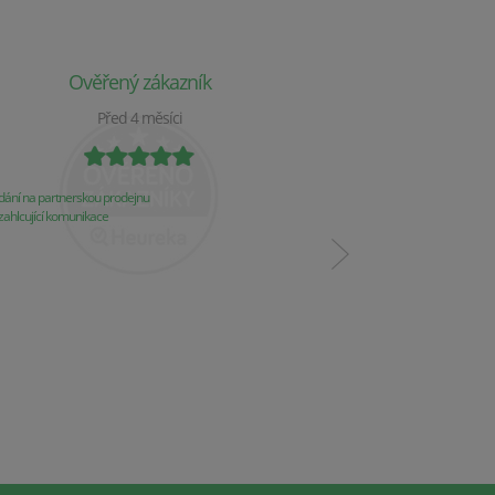
Ověřený zákazník
Ověř
Před 4 měsíci
P
ání na partnerskou prodejnu
Obchod už 2 týdny nereaguj
ahlcující komunikace
Komunikace
Řešení problémů