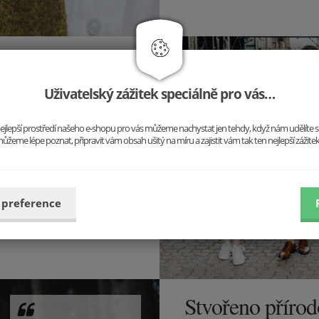
Uživatelský zážitek speciálně pro vás…
upte z řady a buďte sami
 jiný outfit, ale stále jste to
o nejlepší prostředí našeho e-shopu pro vás můžeme nachystat jen tehdy, když nám udělíte 
ůžeme lépe poznat, připravit vám obsah ušitý na míru a zajistit vám tak ten nejlepší zážite
 preference
Stvořeno příro