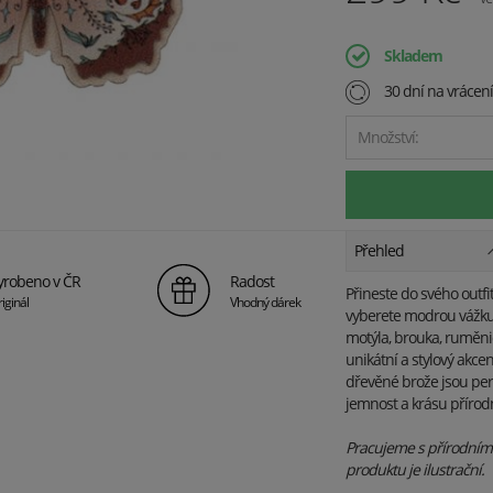
Skladem
30 dní na vrácen
Množství:
Přehled
yrobeno v ČR
Radost
Přineste do svého outfi
iginál
Vhodný dárek
vyberete modrou vážku,
motýla, brouka, ruměni
unikátní a stylový akcen
dřevěné brože jsou per
jemnost a krásu přírod
Pracujeme s přírodními 
produktu je ilustrační.