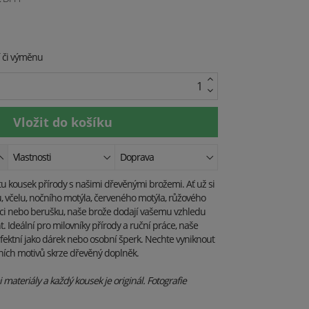
í či výměnu
Vlastnosti
Doprava
tu kousek přírody s našimi dřevěnými brožemi. Ať už si
 včelu, nočního motýla, červeného motýla, růžového
ci nebo berušku, naše brože dodají vašemu vzhledu
t. Ideální pro milovníky přírody a ruční práce, naše
fektní jako dárek nebo osobní šperk. Nechte vyniknout
ních motivů skrze dřevěný doplněk.
materiály a každý kousek je originál. Fotografie