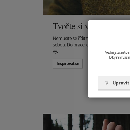
Tvořte si vlastní styl
Nemusíte se řídit trendy, tvořte je! Vyst
sebou. Do práce, do společnosti, na večeři -
vy.
Věděli jste, že t
Díky nim vás m
Inspirovat se
Upravit