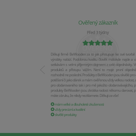
Ověřený zákazník
Před 3 týdny
Děkuji firmě BeWooden za to jak přistupuje ke své tvorbě 
výrobky nabízí. Podobnou kvalitu člověk málokde najde a v
setkávám s velmi příjemným dojmem z celé objednávky. Vel
produktů a přístupu vážím. Není to moje první objedn
rozhodně ne poslední. Produkty z BeWooden jsou skvělé pro 
potěšení či jako dárek a mám ověřenou vždy velkou radost, a
pro obdarovaného tak i pro mě jakožto obdarovávajícího, p
produkty BeWooden jsou zkrátka radost někomu darovat, p
máte záruku, že nikdy nezklamete. Děkuji za vše!
mám velké a dlouholeté zkušenosti
vždy precizní a kvalitní
skvělé produkty