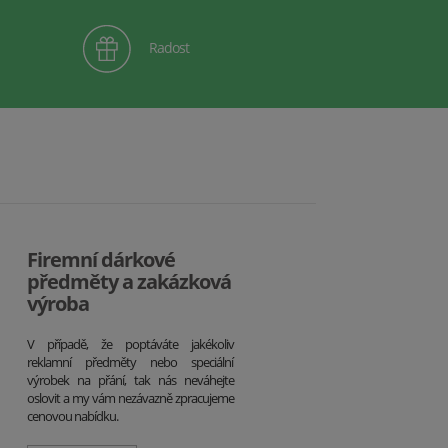
Radost
Firemní dárkové
předměty a zakázková
výroba
V případě, že poptáváte jakékoliv
reklamní předměty nebo speciální
výrobek na přání, tak nás neváhejte
oslovit a my vám nezávazně zpracujeme
cenovou nabídku.