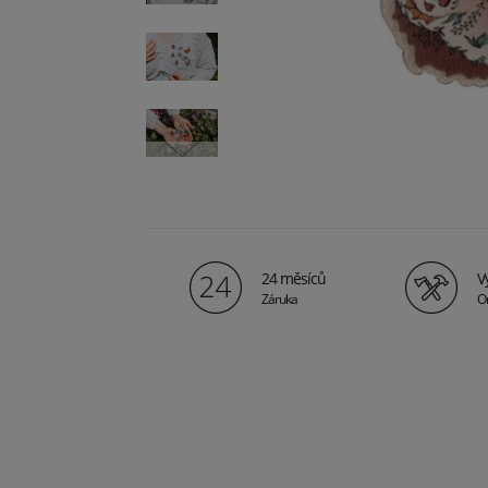
24 měsíců
V
Záruka
Or