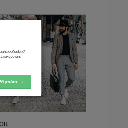
souhlas s Cookies?
k z nakupování.
Příjmám
dou