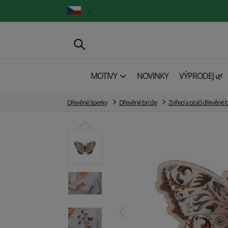
MOTIVY
NOVINKY
VÝPRODEJ 🌿
Dřevěné šperky
Dřevěné brože
Zvířecí a ptačí dřevěné 