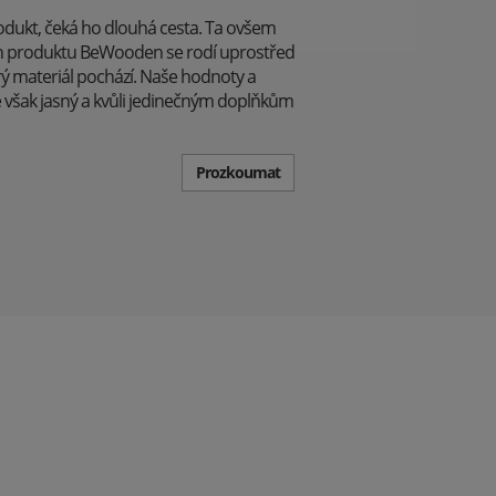
odukt, čeká ho dlouhá cesta. Ta ovšem
běh produktu BeWooden se rodí uprostřed
rý materiál pochází. Naše hodnoty a
e však jasný a kvůli jedinečným doplňkům
Prozkoumat