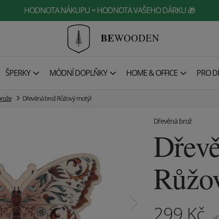
HODNOTA NÁKUPU = HODNOTA VAŠEHO DÁRKU 🎁
BE
WOODEN
ŠPERKY
MÓDNÍ DOPLŇKY
HOME & OFFICE
PRO DĚ
brože
Dřevěná brož Růžový motýl
Dřevěná brož
Dřevě
Růžo
299
Kč
vč