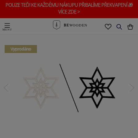
POUZE TEĎ! KE KAŽDÉMU NÁKUPU PŘIBALÍME PŘEKVAPENÍ 🎁
VÍCE ZDE >
BE
WOODEN
Vyprodáno