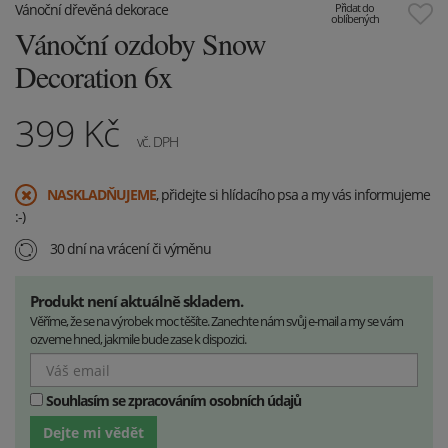
Vánoční dřevěná dekorace
Přidat do
oblíbených
Vánoční ozdoby Snow
Decoration 6x
399
Kč
vč. DPH
​NASKLADŇUJEME
, přidejte si hlídacího psa a my vás informujeme
:-)
30 dní na vrácení či výměnu
Produkt není aktuálně skladem.
Věříme, že se na výrobek moc těšíte. Zanechte nám svůj e-mail a my se vám
ozveme hned, jakmile bude zase k dispozici.
Souhlasím se zpracováním osobních údajů
Dejte mi vědět