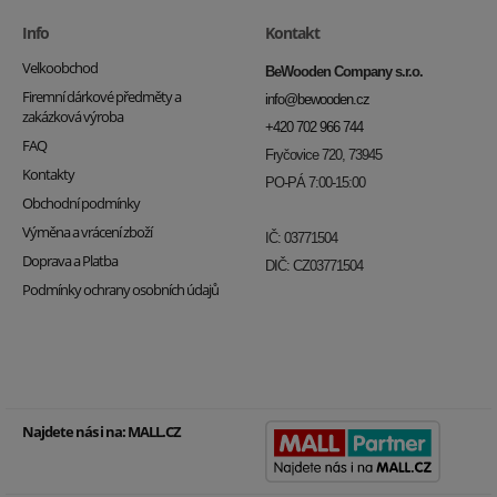
Info
Kontakt
Velkoobchod
BeWooden Company s.r.o.
Firemní dárkové předměty a
info@bewooden.cz
zakázková výroba
+420 702 966 744
FAQ
Fryčovice 720, 73945
Kontakty
PO-PÁ 7:00-15:00
Obchodní podmínky
Výměna a vrácení zboží
IČ: 03771504
Doprava a Platba
DIČ: CZ03771504
Podmínky ochrany osobních údajů
Najdete nás i na:
MALL.CZ