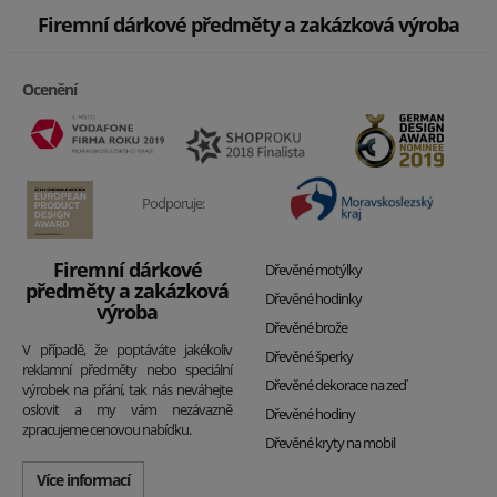
Firemní dárkové předměty a zakázková výroba
Ocenění
Podporuje:
Firemní dárkové
Dřevěné motýlky
předměty a zakázková
Dřevěné hodinky
výroba
Dřevěné brože
V případě, že poptáváte jakékoliv
Dřevěné šperky
reklamní předměty nebo speciální
Dřevěné dekorace na zeď
výrobek na přání, tak nás neváhejte
oslovit a my vám nezávazně
Dřevěné hodiny
zpracujeme cenovou nabídku.
Dřevěné kryty na mobil
Více informací