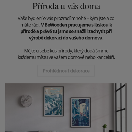
Příroda u vás doma
Vaše bydlení o vás prozradí mnohé – kým jste a co
máte rádi.
V BeWooden pracujeme s láskou k
přírodě a právě tu jsme se snažili zachytit při
výrobě dekorací do vašeho domova.
Mějte u sebe kus přírody, který dodá šmrnc
každému místu ve vašem domově nebo kanceláři.
Prohlédnout dekorace