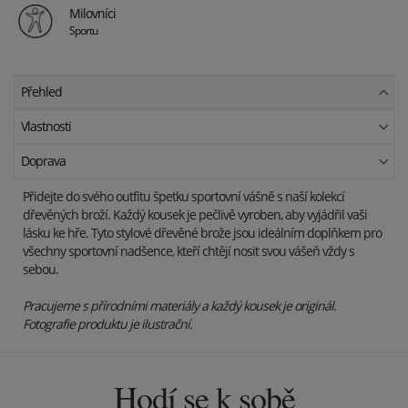
Milovníci
Sportu
Přehled
Vlastnosti
Doprava
Přidejte do svého outfitu špetku sportovní vášně s naší kolekcí
dřevěných broží. Každý kousek je pečlivě vyroben, aby vyjádřil vaši
lásku ke hře. Tyto stylové dřevěné brože jsou ideálním doplňkem pro
všechny sportovní nadšence, kteří chtějí nosit svou vášeň vždy s
sebou.
Pracujeme s přírodními materiály a každý kousek je originál.
Fotografie produktu je ilustrační.
Hodí se k sobě