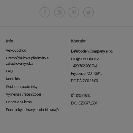
Info
Kontakt
Velkoobchod
BeWooden Company s.r.o.
Firemní dárkové předměty a
info@bewooden.cz
zakázková výroba
+420 702 966 744
FAQ
Fryčovice 720, 73945
Kontakty
PO-PÁ 7:00-15:00
Obchodní podmínky
Výměna a vrácení zboží
IČ: 03771504
Doprava a Platba
DIČ: CZ03771504
Podmínky ochrany osobních údajů