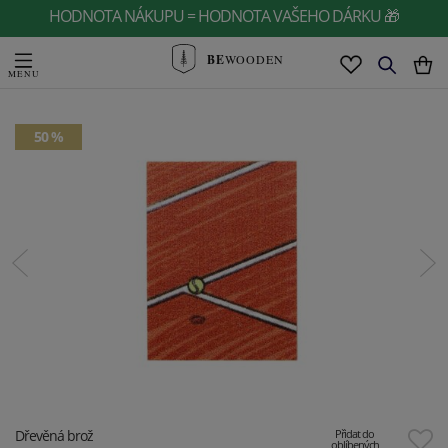
HODNOTA NÁKUPU = HODNOTA VAŠEHO DÁRKU 🎁
BE
WOODEN
50 %
Dřevěná brož
Přidat do
oblíbených