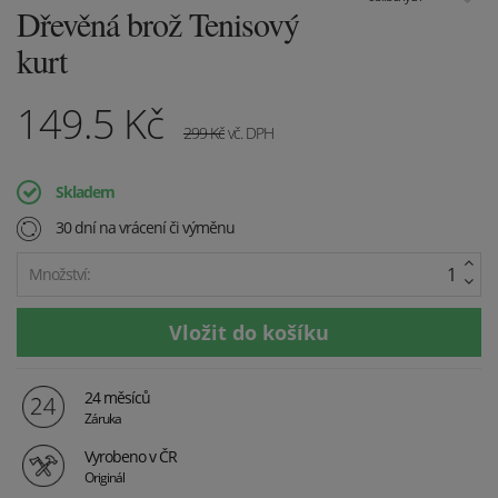
Dřevěná brož Tenisový
kurt
149.5
Kč
299
Kč
vč. DPH
Skladem
30 dní na vrácení či výměnu
Množství:
24 měsíců
Záruka
Vyrobeno v ČR
Originál