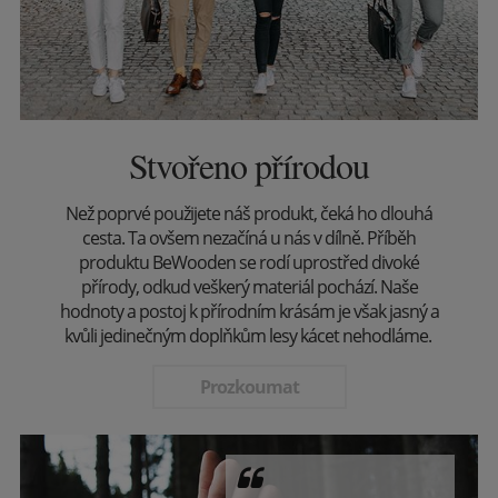
Stvořeno přírodou
Než poprvé použijete náš produkt, čeká ho dlouhá
cesta. Ta ovšem nezačíná u nás v dílně. Příběh
produktu BeWooden se rodí uprostřed divoké
přírody, odkud veškerý materiál pochází. Naše
hodnoty a postoj k přírodním krásám je však jasný a
kvůli jedinečným doplňkům lesy kácet nehodláme.
Prozkoumat