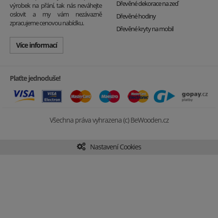
Dřevěné dekorace na zeď
výrobek na přání, tak nás neváhejte
oslovit a my vám nezávazně
Dřevěné hodiny
zpracujeme cenovou nabídku.
Dřevěné kryty na mobil
Více informací
Plaťte jednoduše!
Všechna práva vyhrazena (c) BeWooden.cz
Nastavení Cookies