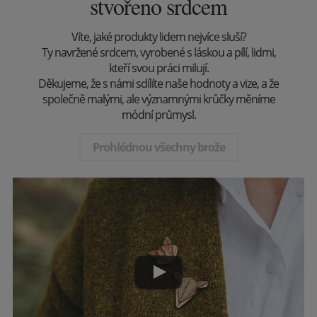
stvořeno srdcem
Víte, jaké produkty lidem nejvíce sluší?
Ty navržené srdcem, vyrobené s láskou a pílí, lidmi,
kteří svou práci milují.
Děkujeme, že s námi sdílíte naše hodnoty a vize, a že
společně malými, ale významnými krůčky měníme
módní průmysl.
Prohlédnou všechny brože