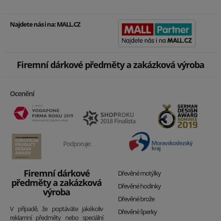
Najdete nás i na:
MALL.CZ
Firemní dárkové předměty a zakázková výroba
Ocenění
Podporuje:
Firemní dárkové
Dřevěné motýlky
předměty a zakázková
Dřevěné hodinky
výroba
Dřevěné brože
V případě, že poptáváte jakékoliv
Dřevěné šperky
reklamní předměty nebo speciální