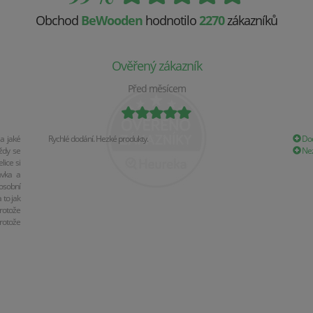
Obchod
BeWooden
hodnotilo
2270
zákazníků
Ověřený zákazník
Před měsícem
a jaké
Rychlé dodání. Hezké produkty.
Dod
ždy se
Nez
ice si
ávka a
osobní
 to jak
rotože
rotože