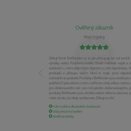
Ověřený zákazník
Před 3 týdny
Děkuji firmě BeWooden za to jak přistupuje ke své tvorbě 
výrobky nabízí. Podobnou kvalitu člověk málokde najde a v
setkávám s velmi příjemným dojmem z celé objednávky. Vel
produktů a přístupu vážím. Není to moje první objedn
rozhodně ne poslední. Produkty z BeWooden jsou skvělé pro 
potěšení či jako dárek a mám ověřenou vždy velkou radost, a
pro obdarovaného tak i pro mě jakožto obdarovávajícího, p
produkty BeWooden jsou zkrátka radost někomu darovat, p
máte záruku, že nikdy nezklamete. Děkuji za vše!
mám velké a dlouholeté zkušenosti
vždy precizní a kvalitní
skvělé produkty