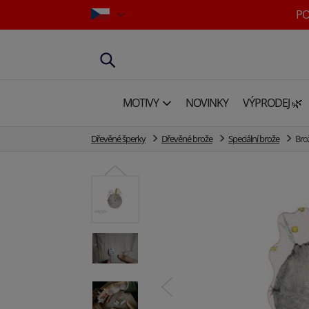
PO
MOTIVY
NOVINKY
VÝPRODEJ 🌿
Dřevěné šperky
Dřevěné brože
Speciální brože
Bro