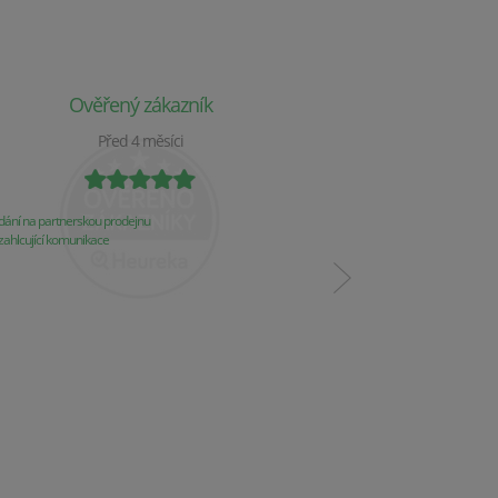
Ověřený zákazník
Ověř
Před 4 měsíci
P
ání na partnerskou prodejnu
Obchod už 2 týdny nereaguj
ahlcující komunikace
Komunikace
Řešení problémů