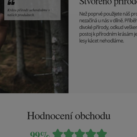
Stvořeno příro
Krásu přírody uchováváme v
Než poprvé použijete náš pr
našich produktech.
nezačíná u nás v dílně. Pří
divoké přírody, odkud veške
postoj k přírodním krásám j
lesy kácet nehodláme.
Hodnocení obchodu
99%