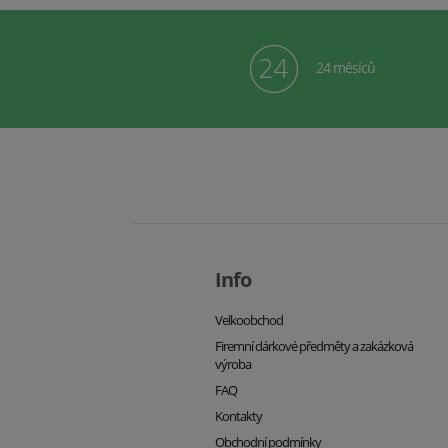
24 měsíců
Info
Velkoobchod
Firemní dárkové předměty a zakázková
výroba
FAQ
Kontakty
Obchodní podmínky