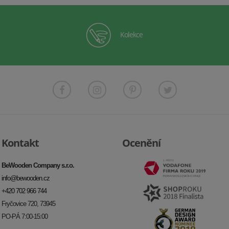
Kolekce
Kontakt
Ocenění
BeWooden Company s.r.o.
info@bewooden.cz
+420 702 966 744
Fryčovice 720, 73945
PO-PÁ 7:00-15:00