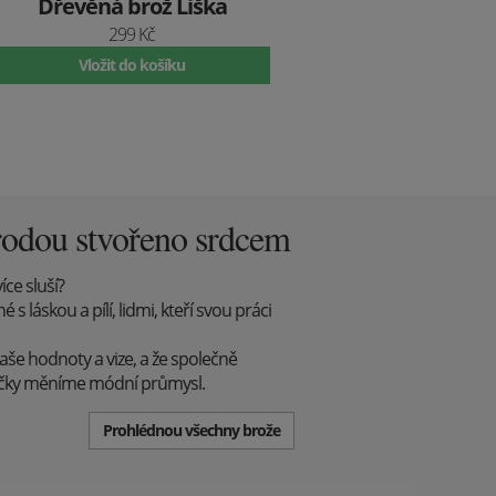
Dřevěná brož Liška
299 Kč
Vložit do košíku
rodou stvořeno srdcem
íce sluší?
 láskou a pílí, lidmi, kteří svou práci
aše hodnoty a vize, a že společně
ůčky měníme módní průmysl.
Prohlédnou všechny brože