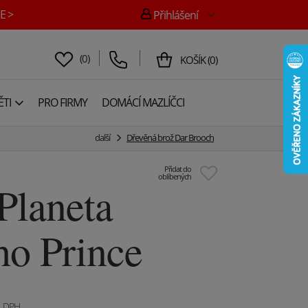
E >
Přihlášení
(
0
)
KOŠÍK
(
0
)
TI
PRO FIRMY
DOMÁCÍ MAZLÍČCI
další
Dřevěná brož Dar Brooch
Přidat do
oblíbených
Planeta
o Prince
. DPH