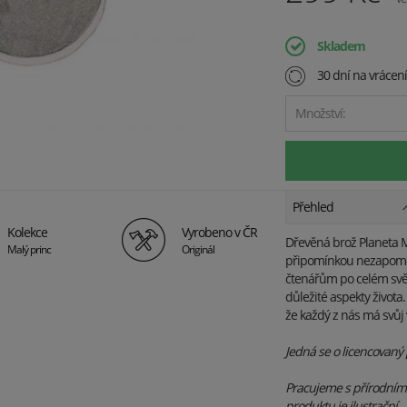
Skladem
30 dní na vrácen
Množství:
Přehled
Kolekce
Vyrobeno v ČR
Dřevěná brož Planeta M
Malý princ
Originál
připomínkou nezapomen
čtenářům po celém svět
důležité aspekty života
že každý z nás má svůj 
Jedná se o licencovaný 
Pracujeme s přírodními 
produktu je ilustrační