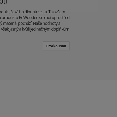
dou
odukt, čeká ho dlouhá cesta. Ta ovšem
běh produktu BeWooden se rodí uprostřed
rý materiál pochází. Naše hodnoty a
e však jasný a kvůli jedinečným doplňkům
Prozkoumat