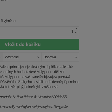
í či výměnu
Vlastnosti
Doprava
alého prince je nejen krásným doplňkem, ale také
utelných hodnot, které Malý princ sděloval
ě. Malý princ na své planetě objevuje a poznává
. Dřevěná brož tak jeho nositeli bude denně připomínat,
vlastní svět, plný jedinečných zkušeností.
produkt Le Petit Prince
®
(vlastnictví POMASE)
materiály a každý kousek je originál. Fotografie