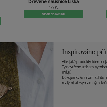
Dřevěné náušnice Liška
499 Kč
Vložit do košíku
Inspirováno pří
Víte, jaké produkty lidem nejv
Ty navržené srdcem, vyrobené s
milují.
Děkujeme, že s námi sdílíte n
malými, ale významnými kr