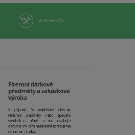
Vyrobeno v ČR
Firemní dárkové
předměty a zakázková
výroba
V případě, že poptáváte jakékoliv
reklamní předměty nebo speciální
výrobek na přání, tak nás neváhejte
oslovit a my vám nezávazně zpracujeme
cenovou nabídku.