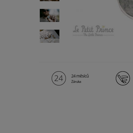
24 měsíců
Záruka