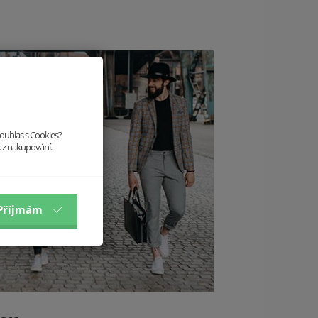
souhlas s Cookies?
k z nakupování.
Příjmám