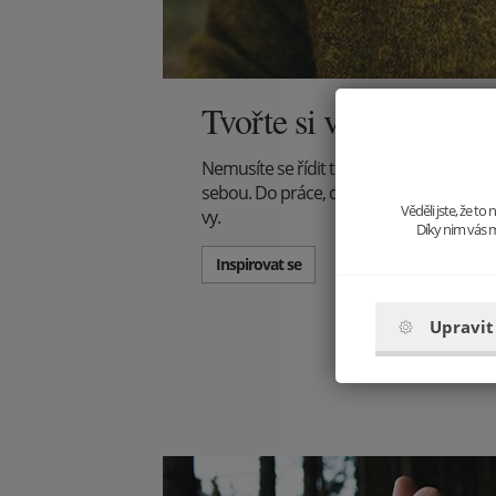
Tvořte si vlastní styl
Nemusíte se řídit trendy, tvořte je! Vyst
sebou. Do práce, do společnosti, na večeři -
Věděli jste, že t
vy.
Díky nim vás m
Inspirovat se
Upravit