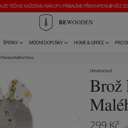
UZE TEĎ! KE KAŽDÉMU NÁKUPU PŘIBALÍME PŘEKVAPENÍ 🎁 VÍCE ZD
BE
WOODEN
ŠPERKY
MÓDNÍ DOPLŇKY
HOME & OFFICE
PRO DĚ
ž Planeta Malého Prince
Dřevěná brož
Brož 
Maléh
299
Kč
vč