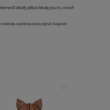
ebemenší detaily. Jelikož detaily jsou to, co tvoří
materiály a každý kousek je originál. Fotografie