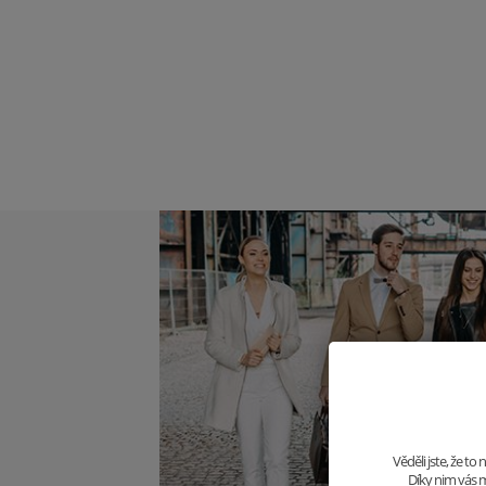
Věděli jste, že t
Díky nim vás m