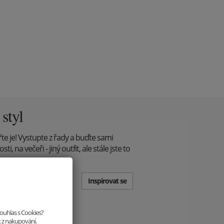
 styl
řte je! Vystupte z řady a buďte sami
, na večeři - jiný outfit, ale stále jste to
Inspirovat se
souhlas s Cookies?
k z nakupování.