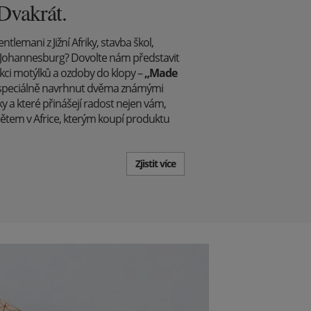
 Dvakrát.
lemani z Jižní Afriky, stavba škol,
Johannesburg? Dovolte nám představit
kci motýlků a ozdoby do klopy –
„Made
yl speciálně navrhnut dvěma známými
ky a které přinášejí radost nejen vám,
dětem v Africe, kterým koupí produktu
Zjistit více