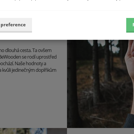
 preference
 ho dlouhá cesta. Ta ovšem
u BeWooden se rodí uprostřed
pochází. Naše hodnoty a
 a kvůli jedinečným doplňkům