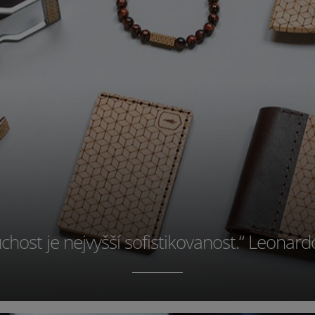
host je nejvyšší sofistikovanost.“ Leonard