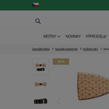
MOTIVY
NOVINKY
VÝPRODEJ 🌿
Speciální edice
Speciální kategorie
Kožené sety
Bow 
10 %