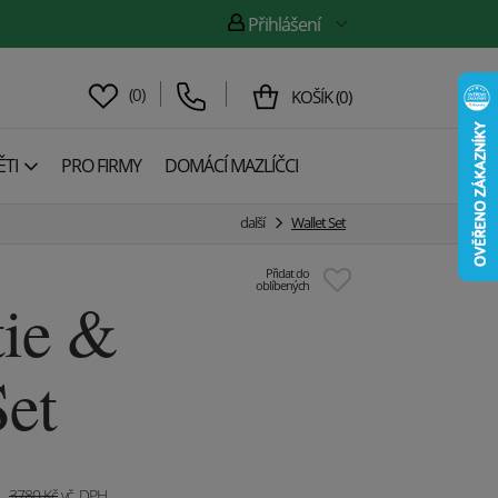
Přihlášení
(
0
)
KOŠÍK
(
0
)
TI
PRO FIRMY
DOMÁCÍ MAZLÍČCI
další
Wallet Set
Přidat do
oblíbených
ie &
Set
3780
Kč
vč. DPH