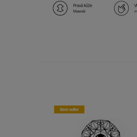
Pravá kůže
V
Materiál
m
Best-seller