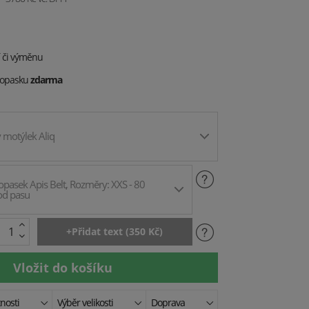
í či výměnu
 opasku
zdarma
 motýlek Aliq
pasek Apis Belt, Rozměry: XXS - 80
od pasu
tnosti
Výběr velikosti
Doprava