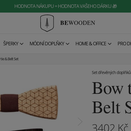
HODNOTA NÁKUPU = HODNOTA VAŠEHO DÁRKU 🎁
BE
WOODEN
ŠPERKY
MÓDNÍ DOPLŇKY
HOME & OFFICE
PRO DĚ
tie & Belt Set
Set dřevěných doplňků
Bow t
Belt 
3402
Kč