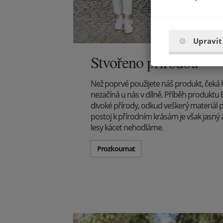
Upravit
Stvořeno přírodou
Než poprvé použijete náš produkt, čeká
nezačíná u nás v dílně. Příběh produkt
divoké přírody, odkud veškerý materiál 
postoj k přírodním krásám je však jasný
lesy kácet nehodláme.
Prozkoumat