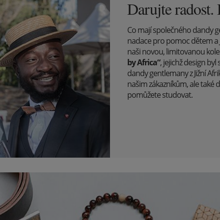
Darujte radost.
Co mají společného dandy gent
nadace pro pomoc dětem a 
naši novou, limitovanou kole
by Africa“
, jejichž design b
dandy gentlemany z Jižní Afri
našim zákazníkům, ale také 
pomůžete studovat.