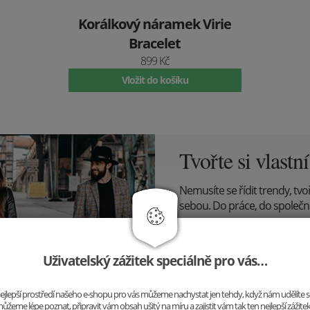
Korálkový náramek Virie
Bracelet
899 Kč
Vložit do košíku
Tvořte si vlastní
Nemusíte se řídit trendy, tvo
sebou. Do práce, do společnosti
vy.
Uživatelský zážitek speciálně pro vás…
o nejlepší prostředí našeho e-shopu pro vás můžeme nachystat jen tehdy, když nám udělíte 
ůžeme lépe poznat, připravit vám obsah ušitý na míru a zajistit vám tak ten nejlepší zážite