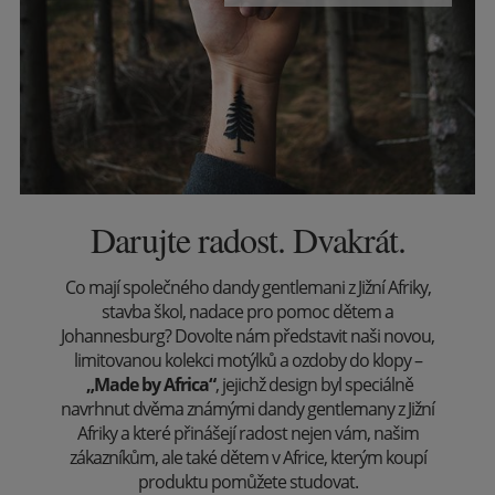
Darujte radost. Dvakrát.
Co mají společného dandy gentlemani z Jižní Afriky,
stavba škol, nadace pro pomoc dětem a
Johannesburg? Dovolte nám představit naši novou,
limitovanou kolekci motýlků a ozdoby do klopy –
„Made by Africa“
, jejichž design byl speciálně
navrhnut dvěma známými dandy gentlemany z Jižní
Afriky a které přinášejí radost nejen vám, našim
zákazníkům, ale také dětem v Africe, kterým koupí
produktu pomůžete studovat.