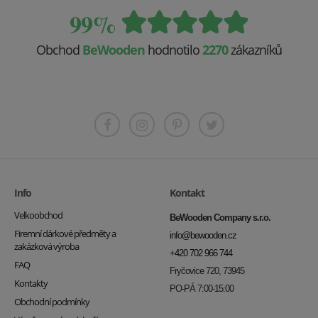
99%
Obchod
BeWooden
hodnotilo
2270
zákazníků
Info
Kontakt
Velkoobchod
BeWooden Company s.r.o.
Firemní dárkové předměty a
info@bewooden.cz
zakázková výroba
+420 702 966 744
FAQ
Fryčovice 720, 73945
Kontakty
PO-PÁ 7:00-15:00
Obchodní podmínky