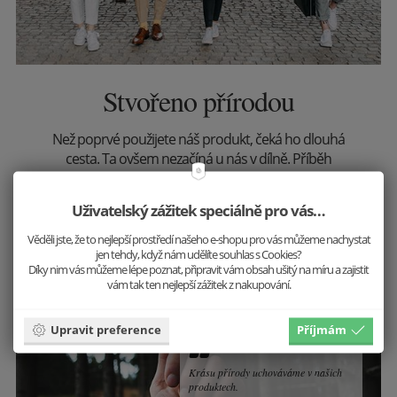
Stvořeno přírodou
Než poprvé použijete náš produkt, čeká ho dlouhá
cesta. Ta ovšem nezačíná u nás v dílně. Příběh
produktu BeWooden se rodí uprostřed divoké
přírody, odkud veškerý materiál pochází. Naše
Uživatelský zážitek speciálně pro vás…
hodnoty a postoj k přírodním krásám je však jasný a
kvůli jedinečným doplňkům lesy kácet nehodláme.
Věděli jste, že to nejlepší prostředí našeho e-shopu pro vás můžeme nachystat
jen tehdy, když nám udělíte souhlas s Cookies?
Díky nim vás můžeme lépe poznat, připravit vám obsah ušitý na míru a zajistit
Prozkoumat
vám tak ten nejlepší zážitek z nakupování.
Upravit preference
Příjmám
Krásu přírody uchováváme v našich
produktech.