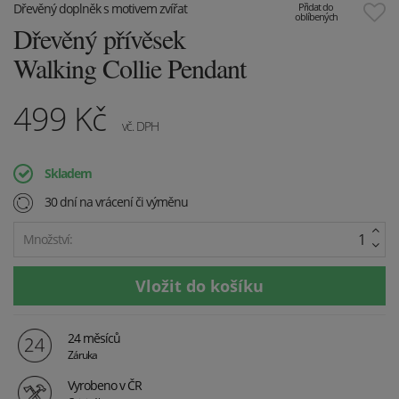
Dřevěný doplněk s motivem zvířat
Přidat do
oblíbených
Dřevěný přívěsek
Walking Collie Pendant
499
Kč
vč. DPH
Skladem
30 dní na vrácení či výměnu
Množství:
24 měsíců
Záruka
Vyrobeno v ČR