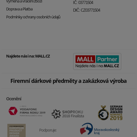
Výměna a vrácení zboží
IČ: 03771504
Doprava a Platba
DIČ: CZ03771504
Podmínky ochrany osobních údajů
Najdete nás i na:
MALL.CZ
Firemní dárkové předměty a zakázková výroba
Ocenění
Podporuje: