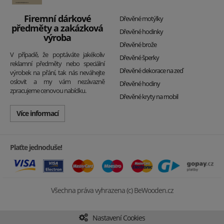
Firemní dárkové
Dřevěné motýlky
předměty a zakázková
Dřevěné hodinky
výroba
Dřevěné brože
V případě, že poptáváte jakékoliv
Dřevěné šperky
reklamní předměty nebo speciální
Dřevěné dekorace na zeď
výrobek na přání, tak nás neváhejte
oslovit a my vám nezávazně
Dřevěné hodiny
zpracujeme cenovou nabídku.
Dřevěné kryty na mobil
Více informací
Plaťte jednoduše!
Všechna práva vyhrazena (c) BeWooden.cz
Nastavení Cookies