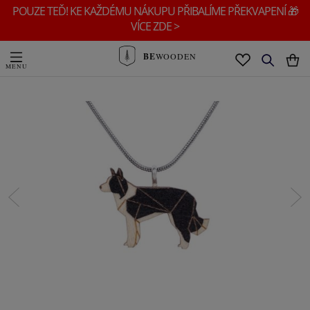
POUZE TEĎ! KE KAŽDÉMU NÁKUPU PŘIBALÍME PŘEKVAPENÍ 🎁
VÍCE ZDE >
BE
WOODEN