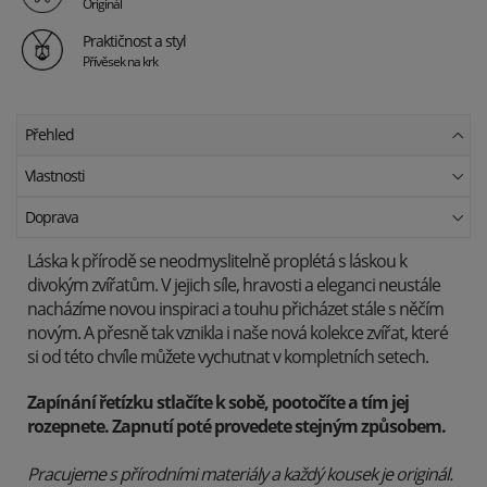
Originál
Praktičnost a styl
Přívěsek na krk
Přehled
Vlastnosti
Doprava
Láska k přírodě se neodmyslitelně proplétá s láskou k
divokým zvířatům. V jejich síle, hravosti a eleganci neustále
nacházíme novou inspiraci a touhu přicházet stále s něčím
novým. A přesně tak vznikla i naše nová kolekce zvířat, které
si od této chvíle můžete vychutnat v kompletních setech.
Z
apínání řetízku stlačíte k sobě, pootočíte a tím jej
rozepnete. Zapnutí poté provedete stejným způsobem.
Pracujeme s přírodními materiály a každý kousek je originál.