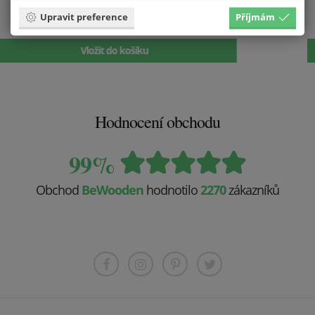
Dřevěné náušnice Liška
Upravit preference
Příjmám
499 Kč
Vložit do košíku
Hodnocení obchodu
99%
Obchod
BeWooden
hodnotilo
2270
zákazníků