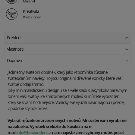
Materiál
Kreativita
Vlastní motiv
Přehled
Vlastnosti
Doprava
Jedinečný svatební doplněk, který jako vzpomínka zůstane
svatebčanům navěky. To jsou originální dřevěné voničky, které vaší
svatbě dodají šmrnc.
Díky minimalistickému designu se skvěle sladí s jakýmkoliv barevným
tónem vaší svatby. Ze znázorněných motivů si můžete vybrat ten,
který se k vám hodí nejvíce. Voničky své využití navíc najdou i později
v podobě stylové brože.
Vybírat můžete ze znázorněných motivů. Množství vám vyrobíme
na zakázku. Výrobek si vložte do košíku a na e-
mail
info@bewooden.cz
nám napište vámi vybraný motiv, počet