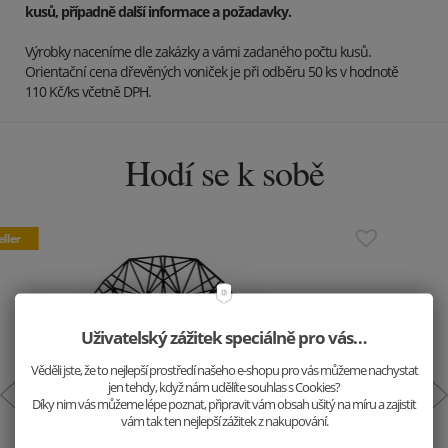
kusů, případně další informace a požadavky.
Výrobky naceníme dle zakázky a vámi zadaného počtu kusů.
Orientační cena dřevěných voniček je při odběru 50 ks v hodnotě
110 Kč/ks včetně DPH.
Hodí se k sobě
Uživatelský zážitek speciálně pro vás…
Věděli jste, že to nejlepší prostředí našeho e-shopu pro vás můžeme nachystat
jen tehdy, když nám udělíte souhlas s Cookies?
Díky nim vás můžeme lépe poznat, připravit vám obsah ušitý na míru a zajistit
vám tak ten nejlepší zážitek z nakupování.