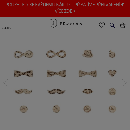
POUZE TEĎ! KE KAŽDÉMU NÁKUPU PŘIBALÍME PŘEKVAPENÍ 🎁
VÍCE ZDE >
BE
WOODEN