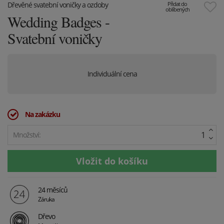
Dřevěné svatební voničky a ozdoby
Přidat do
oblíbených
Wedding Badges -
Svatební voničky
Individuální cena
Na zakázku
Množství:
24 měsíců
Záruka
Dřevo