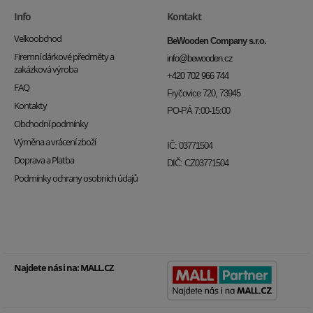
Info
Kontakt
Velkoobchod
BeWooden Company s.r.o.
Firemní dárkové předměty a
info@bewooden.cz
zakázková výroba
+420 702 966 744
FAQ
Fryčovice 720, 73945
Kontakty
PO-PÁ 7:00-15:00
Obchodní podmínky
Výměna a vrácení zboží
IČ: 03771504
Doprava a Platba
DIČ: CZ03771504
Podmínky ochrany osobních údajů
Najdete nás i na:
MALL.CZ