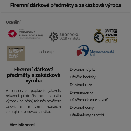
Firemní dárkové předměty a zakázková výroba
Ocenění
Podporuje:
Firemní dárkové
Dřevěné motýlky
předměty a zakázková
Dřevěné hodinky
výroba
Dřevěné brože
V případě, že poptáváte jakékoliv
Dřevěné šperky
reklamní předměty nebo speciální
Dřevěné dekorace na zeď
výrobek na přání, tak nás neváhejte
oslovit a my vám nezávazně
Dřevěné hodiny
zpracujeme cenovou nabídku.
Dřevěné kryty na mobil
Více informací