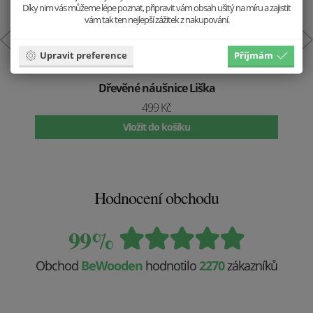
Díky nim vás můžeme lépe poznat, připravit vám obsah ušitý na míru a zajistit
vám tak ten nejlepší zážitek z nakupování.
Upravit preference
Příjmám
Dřevěné náušnice Liška
499 Kč
Vložit do košíku
Hodnocení obchodu
99%
Obchod
BeWooden
hodnotilo
2270
zákazníků