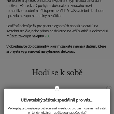
Nenechte si ujít tuto příležitost a vyberte si výjimečnou dekoraci s
motivem věnce, který poskytne dokonalou rovnováhu mezi
romantikou, osobním přístupem a zařídí, že váš svatební den bude
opravdu nezapomenutelným zážitkem.
Součástí balení je
fix
pro psaní elegantních nápisů a detailů na
svatební srdíčka, nebo přímo na dekoraci na vaší svatbě.
K dekoraci si
můžete zakoupit
nálepky
ZDE
.
V objednávce do poznámky prosím zapište jména a datum, které
si přejete vygravírovat na vybranou dekoraci.
Hodí se k sobě
Uživatelský zážitek speciálně pro vás…
Věděli jste, že to nejlepší prostředí našeho e-shopu pro vás můžeme nachystat
jen tehdy, když nám udělíte souhlas s Cookies?