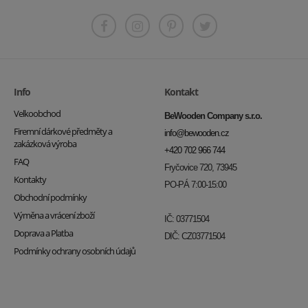
Info
Kontakt
Velkoobchod
BeWooden Company s.r.o.
Firemní dárkové předměty a
info@bewooden.cz
zakázková výroba
+420 702 966 744
FAQ
Fryčovice 720, 73945
Kontakty
PO-PÁ 7:00-15:00
Obchodní podmínky
Výměna a vrácení zboží
IČ: 03771504
Doprava a Platba
DIČ: CZ03771504
Podmínky ochrany osobních údajů