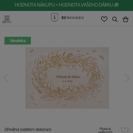
HODNOTA NÁKUPU = HODNOTA VAŠEHO DÁRKU 🎁
BE
WOODEN
Novinka
Dřevěná svatební dekorace
Přidat do
oblíbených