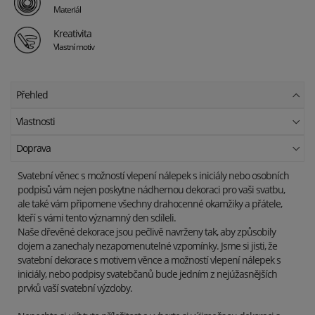
Materiál
Kreativita
Vlastní motiv
Přehled
Vlastnosti
Doprava
Svatební věnec s možností vlepení nálepek s iniciály nebo osobních
podpisů vám nejen poskytne nádhernou dekoraci pro vaši svatbu,
ale také vám připomene všechny drahocenné okamžiky a přátele,
kteří s vámi tento významný den sdíleli.
Naše dřevěné dekorace jsou pečlivě navrženy tak, aby způsobily
dojem a zanechaly nezapomenutelné vzpomínky. Jsme si jisti, že
svatební dekorace s motivem věnce a možností vlepení nálepek s
iniciály, nebo podpisy svatebčanů bude jedním z nejúžasnějších
prvků vaší svatební výzdoby.