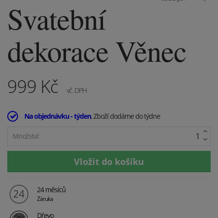
Svatební
dekorace Věnec
999
Kč
vč. DPH
Na objednávku - týden
, Zboží dodáme do týdne
Množství:
24 měsíců
Záruka
Dřevo