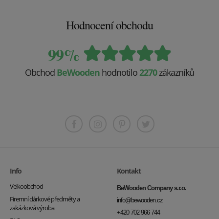
Hodnocení obchodu
99%
Obchod
BeWooden
hodnotilo
2270
zákazníků
Info
Kontakt
Velkoobchod
BeWooden Company s.r.o.
Firemní dárkové předměty a
info@bewooden.cz
zakázková výroba
+420 702 966 744