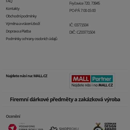
FAQ
Fryčovice 720, 73945
Kontakty
PO-PÁ 7:00-15:00
Obchodní podmínky
Výměna a vrácení zboží
IČ: 03771504
Doprava a Platba
DIČ: CZ03771504
Podmínky ochrany osobních údajů
Najdete nás i na:
MALL.CZ
Firemní dárkové předměty a zakázková výroba
Ocenění