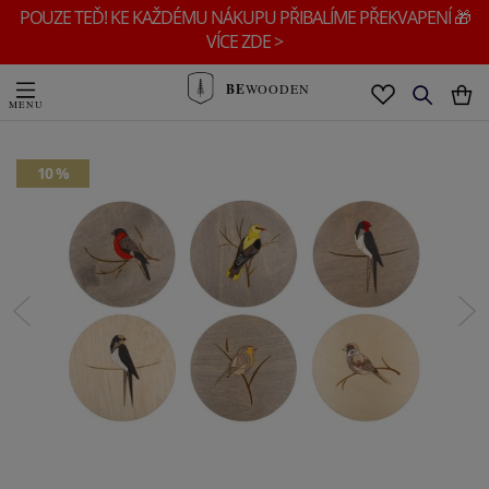
POUZE TEĎ! KE KAŽDÉMU NÁKUPU PŘIBALÍME PŘEKVAPENÍ 🎁
VÍCE ZDE >
BE
WOODEN
10 %