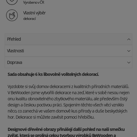
Vyrobeno v ČR
Vlastní výběr
dekorací
Přehled
Vlastnosti
Doprava
Sada obsahuje 6 ks libovolně volitelných dekorací.
Vyzdobte si svůj domov dekoracemi z kvalitních přírodních materiálů.
V BeWooden jsme vytvořili dekorace na zeď, které v sobě nesou nejen
onu kvalitu obnovitelného zbytkového materiálu, ale především čistý
design a českou poctivou práci. Spojením těchto všech věcí vzniklo
něco, co zanechá ve vašem domově kus přírody a duše beskydských
hor. Dekorace si můžete zavěsit pomoci hřebíčku.
Designové dřevěné obrazy přinášejí další pohled na naši smečku
zvířat, která se prolíná celou tvorbou výrobků BeWooden a