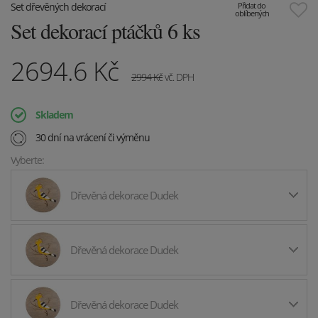
Set dřevěných dekorací
Přidat do
oblíbených
Set dekorací ptáčků 6 ks
2694.6
Kč
2994
Kč
vč. DPH
Skladem
30 dní na vrácení či výměnu
Vyberte:
Dřevěná dekorace Dudek
Dřevěná dekorace Dudek
Dřevěná dekorace Dudek