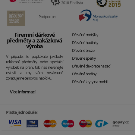
Podporuje:
Firemní dárkové
Dřevěné motýlky
předměty a zakázková
Dřevěné hodinky
výroba
Dřevěné brože
V případě, že poptáváte jakékoliv
Dřevěné šperky
reklamní předměty nebo speciální
Dřevěné dekorace na zeď
výrobek na přání, tak nás neváhejte
oslovit a my vám nezávazně
Dřevěné hodiny
zpracujeme cenovou nabídku.
Dřevěné kryty na mobil
Více informací
Plaťte jednoduše!