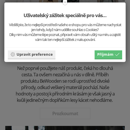
Uživatelský zážitek speciálně pro vás…
Věděli jste, že to nejlepší prostředí našeho e-shopu pro vás můžeme nachystat
jen tehdy, když nám udělíte souhlas s Cookies?
Díky nim vás můžeme lépe poznat, připravit vám obsah ušitý na míru a zajistit
vám tak ten nejlepší zážitek z nakupování.
Stvořeno přírodou
Upravit preference
Příjmám
Než poprvé použijete náš produkt, čeká ho dlouhá
cesta. Ta ovšem nezačíná u nás v dílně. Příběh
produktu BeWooden se rodí uprostřed divoké
přírody, odkud veškerý materiál pochází. Naše
hodnoty a postoj k přírodním krásám je však jasný a
kvůli jedinečným doplňkům lesy kácet nehodláme.
Prozkoumat