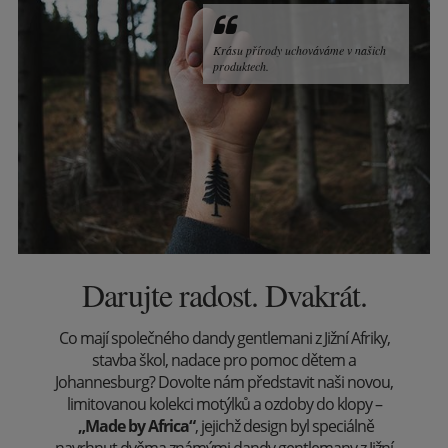
Krásu přírody uchováváme v našich
produktech.
Darujte radost. Dvakrát.
Co mají společného dandy gentlemani z Jižní Afriky,
stavba škol, nadace pro pomoc dětem a
Johannesburg? Dovolte nám představit naši novou,
limitovanou kolekci motýlků a ozdoby do klopy –
„Made by Africa“
, jejichž design byl speciálně
navrhnut dvěma známými dandy gentlemany z Jižní