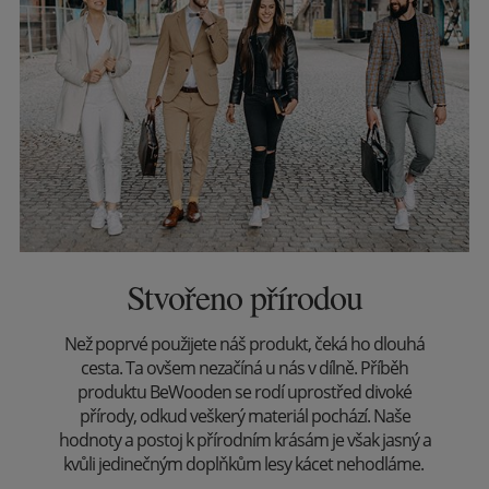
Stvořeno přírodou
Než poprvé použijete náš produkt, čeká ho dlouhá
cesta. Ta ovšem nezačíná u nás v dílně. Příběh
produktu BeWooden se rodí uprostřed divoké
přírody, odkud veškerý materiál pochází. Naše
hodnoty a postoj k přírodním krásám je však jasný a
kvůli jedinečným doplňkům lesy kácet nehodláme.