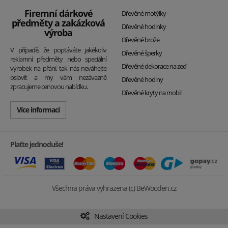
Firemní dárkové
Dřevěné motýlky
předměty a zakázková
Dřevěné hodinky
výroba
Dřevěné brože
V případě, že poptáváte jakékoliv
Dřevěné šperky
reklamní předměty nebo speciální
Dřevěné dekorace na zeď
výrobek na přání, tak nás neváhejte
oslovit a my vám nezávazně
Dřevěné hodiny
zpracujeme cenovou nabídku.
Dřevěné kryty na mobil
Více informací
Plaťte jednoduše!
Všechna práva vyhrazena (c) BeWooden.cz
Nastavení Cookies