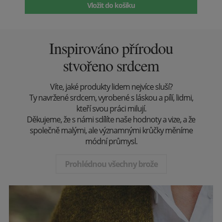
Vložit do košíku
Inspirováno přírodou
stvořeno srdcem
Víte, jaké produkty lidem nejvíce sluší?
Ty navržené srdcem, vyrobené s láskou a pílí, lidmi,
kteří svou práci milují.
Děkujeme, že s námi sdílíte naše hodnoty a vize, a že
společně malými, ale významnými krůčky měníme
módní průmysl.
Prohlédnou všechny brože