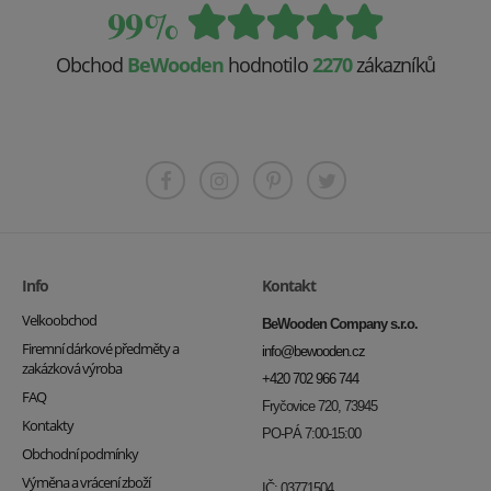
99%
Obchod
BeWooden
hodnotilo
2270
zákazníků
Info
Kontakt
Velkoobchod
BeWooden Company s.r.o.
Firemní dárkové předměty a
info@bewooden.cz
zakázková výroba
+420 702 966 744
FAQ
Fryčovice 720, 73945
Kontakty
PO-PÁ 7:00-15:00
Obchodní podmínky
Výměna a vrácení zboží
IČ: 03771504