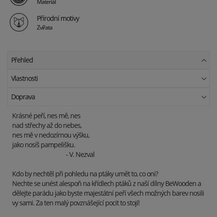
Materiál
Přírodní motivy
Zvířata
Přehled
Vlastnosti
Doprava
Krásné peří, nes mě, nes
nad střechy až do nebes,
nes mě v nedozírnou výšku,
jako nosíš pampelišku.
- V. Nezval
Kdo by nechtěl při pohledu na ptáky umět to, co oni?
Nechte se unést alespoň na křídlech ptáků z naší dílny BeWooden a
dělejte parádu jako byste majestátní peří všech možných barev nosili
vy sami. Za ten malý povznášející pocit to stojí!