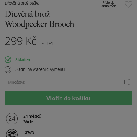
Dřevěná brož ptáka
Přidat do
oblíbených
Dřevěná brož
Woodpecker Brooch
299
Kč
vč. DPH
Skladem
30 dní na vrácení či výměnu
Množství:
24 měsíců
Záruka
Dřevo