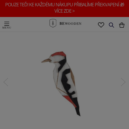
POUZE TEĎ! KE KAŽDÉMU NÁKUPU PŘIBALÍME PŘEKVAPENÍ 🎁
VÍCE ZDE >
BE
WOODEN