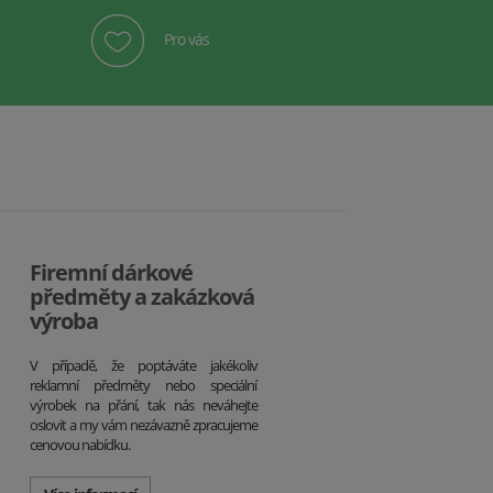
Pro vás
Firemní dárkové
předměty a zakázková
výroba
V případě, že poptáváte jakékoliv
reklamní předměty nebo speciální
výrobek na přání, tak nás neváhejte
oslovit a my vám nezávazně zpracujeme
cenovou nabídku.