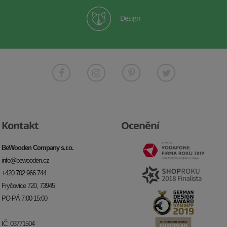
Design
Kontakt
Ocenění
BeWooden Company s.r.o.
info@bewooden.cz
+420 702 966 744
Fryčovice 720, 73945
PO-PÁ 7:00-15:00
IČ: 03771504