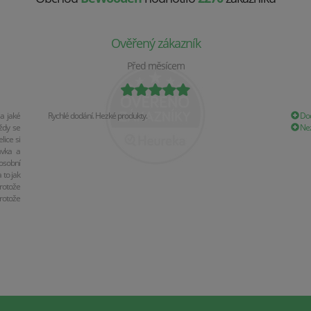
Ověřený zákazník
Před měsícem
a jaké
Rychlé dodání. Hezké produkty.
Dod
ždy se
Nez
ice si
ávka a
osobní
 to jak
rotože
rotože