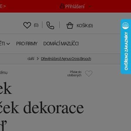
E >
Přihlášení
(
0
)
KOŠÍK
(
0
)
TI
PRO FIRMY
DOMÁCÍ MAZLÍČCI
další
Dřevěná brož Agnus Cross Brooch
těnu
Přidat do
oblíbených
ek
ček dekorace
ď