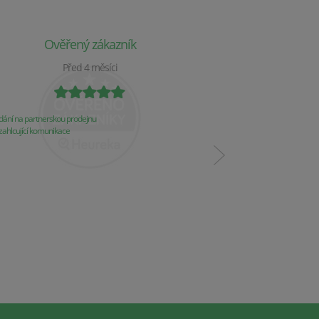
Ověřený zákazník
Ověř
Před 4 měsíci
P
ání na partnerskou prodejnu
Obchod už 2 týdny nereaguj
ahlcující komunikace
Komunikace
Řešení problémů