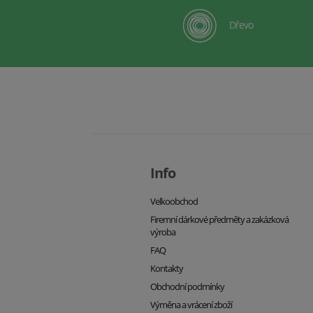
Dřevo
Info
Velkoobchod
Firemní dárkové předměty a zakázková
výroba
FAQ
Kontakty
Obchodní podmínky
Výměna a vrácení zboží