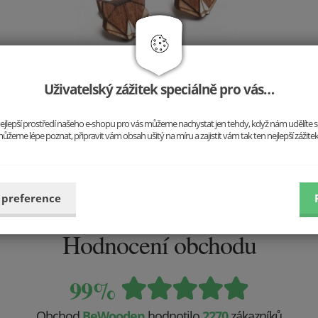
Uživatelský zážitek speciálně pro vás…
Dřevěné náušnice Liška
499 Kč
o nejlepší prostředí našeho e-shopu pro vás můžeme nachystat jen tehdy, když nám udělíte 
Vložit do košíku
ůžeme lépe poznat, připravit vám obsah ušitý na míru a zajistit vám tak ten nejlepší zážite
 preference
Hodnocení obchodu
99%
Obchod
BeWooden
hodnotilo
2270
zákazníků