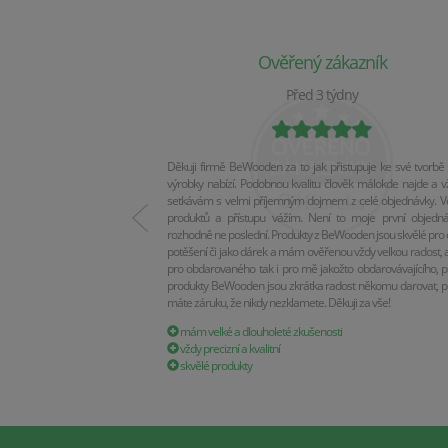
Ověřený zákazník
Před 3 týdny
Děkuji firmě BeWooden za to jak přistupuje ke své tvorbě 
výrobky nabízí. Podobnou kvalitu člověk málokde najde a v
setkávám s velmi příjemným dojmem z celé objednávky. Vel
produktů a přístupu vážím. Není to moje první objedn
rozhodně ne poslední. Produkty z BeWooden jsou skvělé pro 
potěšení či jako dárek a mám ověřenou vždy velkou radost, a
pro obdarovaného tak i pro mě jakožto obdarovávajícího, p
produkty BeWooden jsou zkrátka radost někomu darovat, p
máte záruku, že nikdy nezklamete. Děkuji za vše!
mám velké a dlouholeté zkušenosti
vždy precizní a kvalitní
skvělé produkty