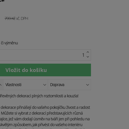
č
799
Kč
vč. DPH
í či výměnu
Vlastnosti
Doprava
dřevěných dekorací plných roztomilosti a kouzla!
í dekorace přinášejí do vašeho pokojíčku živost a radost
í. Můžete si vybrat z dekorací představujících různá
 zajíce, jež vám dodají úsměv na tváři jen při pohledu na
 skvělým způsobem, jak přivést do vašeho interiéru