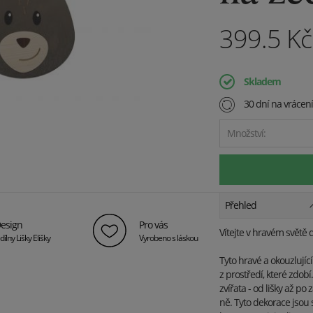
399.5
K
Skladem
30 dní na vrácen
Množství:
Přehled
esign
Pro vás
Vítejte v hravém světě 
dílny Lišky Elišky
Vyrobeno s láskou
Tyto hravé a okouzlujíc
z prostředí, které zdob
zvířata - od lišky až po
ně. Tyto dekorace jsou