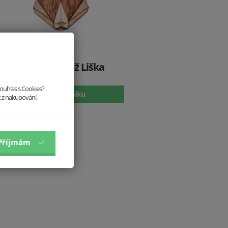
Dřevěná brož Liška
299 Kč
souhlas s Cookies?
Vložit do košíku
k z nakupování.
Příjmám