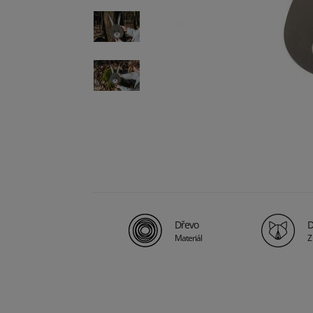
Dřevo
D
Materiál
Z 