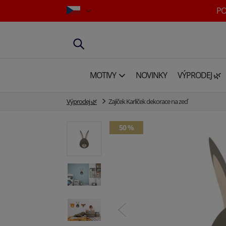
PO
MOTIVY
NOVINKY
VÝPRODEJ 🌿
Výprodej 🌿
Zajíček Karlíček dekorace na zeď
50 %