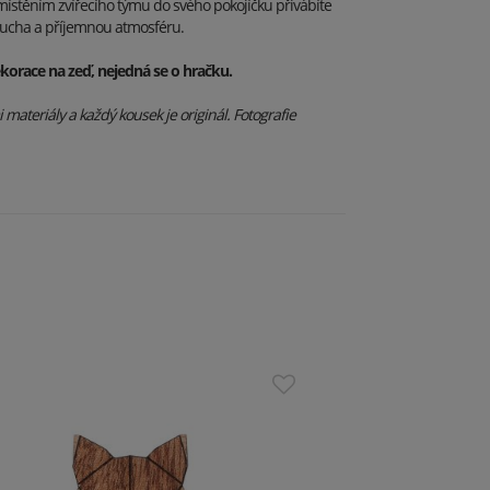
Umístěním zvířecího týmu do svého pokojíčku přivábíte
ducha a příjemnou atmosféru.
korace na zeď, nejedná se o hračku.
materiály a každý kousek je originál. Fotografie