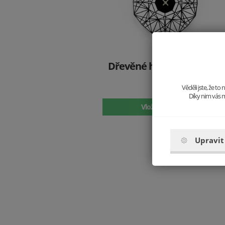
Dřevěné hodiny Arte Nox
Clock
Věděli jste, že t
997 Kč
Díky nim vás m
Vložit do košíku
Upravit