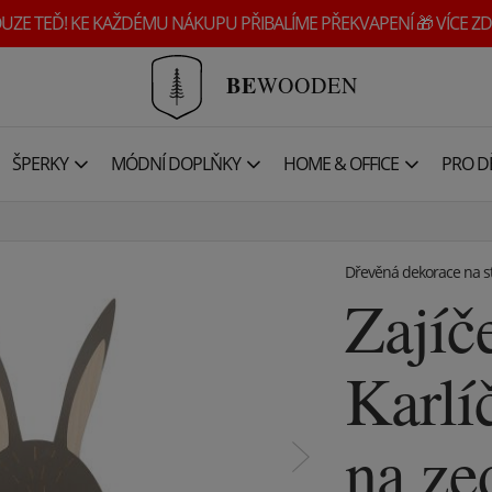
UZE TEĎ! KE KAŽDÉMU NÁKUPU PŘIBALÍME PŘEKVAPENÍ 🎁 VÍCE ZD
BE
WOODEN
ŠPERKY
MÓDNÍ DOPLŇKY
HOME & OFFICE
PRO DĚ
Dřevěná dekorace na s
Zajíč
Karlí
na ze