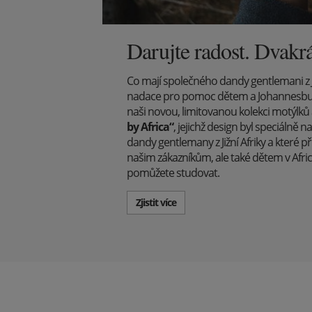
Darujte radost. Dvakrá
Co mají společného dandy gentlemani z Již
nadace pro pomoc dětem a Johannesbur
naši novou, limitovanou kolekci motýlků
by Africa“
, jejichž design byl speciáln
dandy gentlemany z Jižní Afriky a které p
našim zákazníkům, ale také dětem v Afri
pomůžete studovat.
Zjistit více