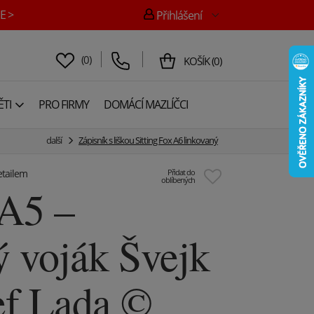
E >
Přihlášení
(
0
)
KOŠÍK
(
0
)
TI
PRO FIRMY
DOMÁCÍ MAZLÍČCI
další
Zápisník s liškou Sitting Fox A6 linkovaný
etailem
Přidat do
oblíbených
 A5 –
 voják Švejk
ef Lada ©