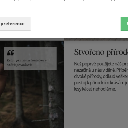
 preference
Stvořeno příro
Krásu přírody uchováváme v
Než poprvé použijete náš pr
našich produktech.
nezačíná u nás v dílně. Pří
divoké přírody, odkud veške
postoj k přírodním krásám j
lesy kácet nehodláme.