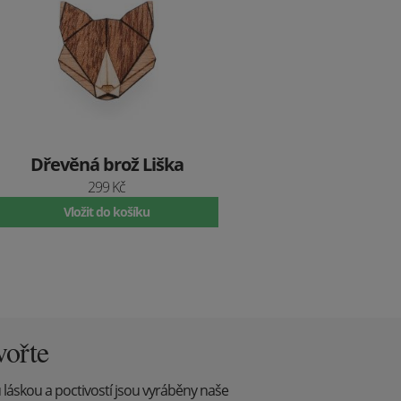
Dřevěná brož Liška
299 Kč
Vložit do košíku
vořte
u láskou a poctivostí jsou vyráběny naše