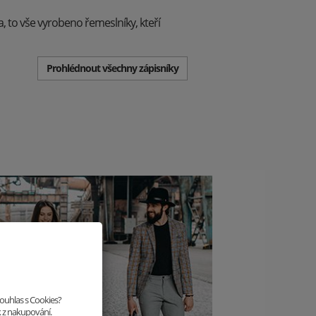
, to vše vyrobeno řemeslníky, kteří
Prohlédnout všechny zápisníky
souhlas s Cookies?
k z nakupování.