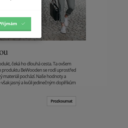
Příjmám
dou
odukt, čeká ho dlouhá cesta. Ta ovšem
běh produktu BeWooden se rodí uprostřed
rý materiál pochází. Naše hodnoty a
e však jasný a kvůli jedinečným doplňkům
Prozkoumat