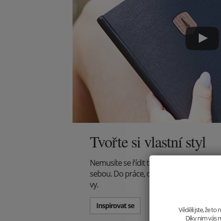
Tvořte si vlastní styl
Nemusíte se řídit trendy, tvořte je! Vyst
sebou. Do práce, do společnosti, na večeři -
vy.
Inspirovat se
Věděli jste, že t
Díky nim vás m