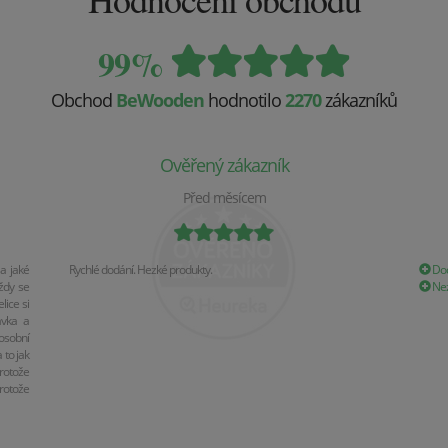
99%
Obchod
BeWooden
hodnotilo
2270
zákazníků
Ověřený zákazník
Před měsícem
a jaké
Rychlé dodání. Hezké produkty.
Dod
ždy se
Nez
ice si
ávka a
osobní
 to jak
rotože
rotože