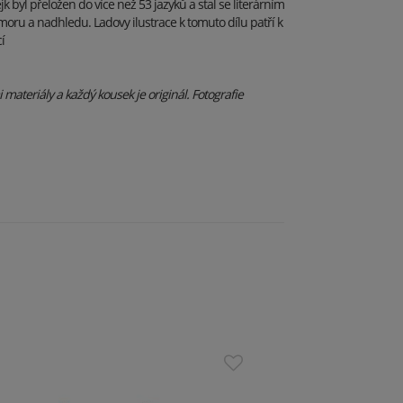
 byl přeložen do více než 53 jazyků a stal se literárním
u a nadhledu. Ladovy ilustrace k tomuto dílu patří k
í
materiály a každý kousek je originál. Fotografie