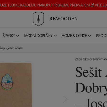
UZE TEĎ! KE KAŽDÉMU NÁKUPU PŘIBALÍME PŘEKVAPENÍ 🎁 VÍCE ZD
BE
WOODEN
ŠPERKY
MÓDNÍ DOPLŇKY
HOME & OFFICE
PRO DĚ
Švejk – Josef Lada ©
Zápisník s dřevěným d
Sešit
Dobrý
– Jos