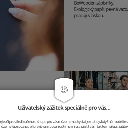
BeWooden zápisníky.
Ekologický papír, pevná vazba
pracují s láskou.
upte z řady a buďte sami
 jiný outfit, ale stále jste to
Uživatelský zážitek speciálně pro vás…
o nejlepší prostředí našeho e-shopu pro vás můžeme nachystat jen tehdy, když nám udělíte 
ůžeme lépe poznat, připravit vám obsah ušitý na míru a zajistit vám tak ten nejlepší zážite