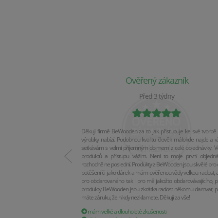
Ověřený zákazník
Před 3 týdny
Děkuji firmě BeWooden za to jak přistupuje ke své tvorbě 
výrobky nabízí. Podobnou kvalitu člověk málokde najde a v
setkávám s velmi příjemným dojmem z celé objednávky. Vel
produktů a přístupu vážím. Není to moje první objedn
rozhodně ne poslední. Produkty z BeWooden jsou skvělé pro 
potěšení či jako dárek a mám ověřenou vždy velkou radost, a
pro obdarovaného tak i pro mě jakožto obdarovávajícího, p
produkty BeWooden jsou zkrátka radost někomu darovat, p
máte záruku, že nikdy nezklamete. Děkuji za vše!
mám velké a dlouholeté zkušenosti