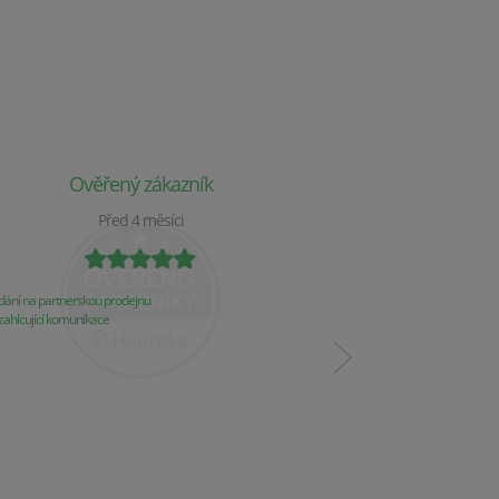
Ověřený zákazník
Ověř
Před 4 měsíci
P
ání na partnerskou prodejnu
Obchod už 2 týdny nereaguj
ahlcující komunikace
Komunikace
Řešení problémů