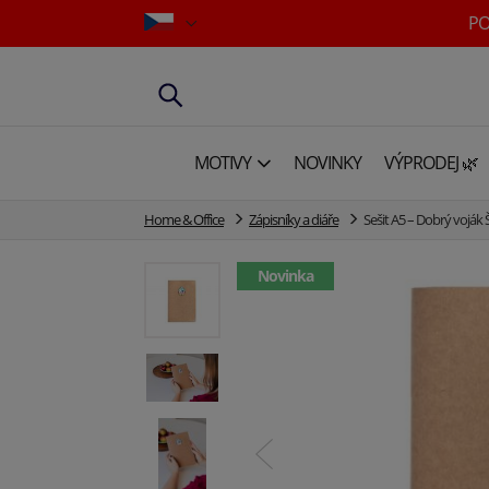
PO
MOTIVY
NOVINKY
VÝPRODEJ 🌿
Home & Office
Zápisníky a diáře
Sešit A5 – Dobrý voják 
Novinka