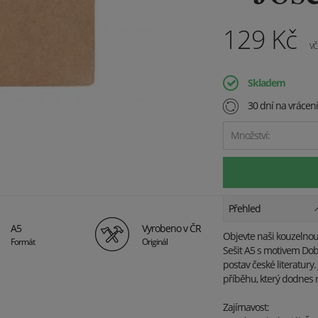
129
Kč
vč
Skladem
30 dní na vrácen
Množství:
Přehled
A5
Vyrobeno v ČR
Objevte naši kouzelnou 
Formát
Originál
Sešit A5 s motivem Dob
postav české literatury.
příběhu, který dodnes 
Zajímavost: