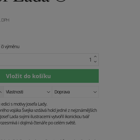
. DPH
í či výměnu
Vlastnosti
Doprava
edici s motivy Josefa Lady.
rého vojáka Švejka vzdává hold jedné z nejznámějších
 Josef Lada svými ilustracemi vytvořil ikonickou tvář
rozesmívá i dojímá čtenáře po celém světě.