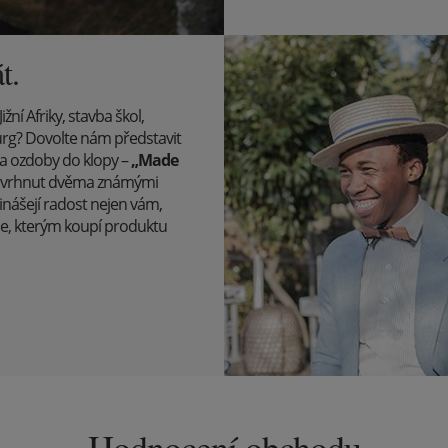
t.
ní Afriky, stavba škol,
g? Dovolte nám představit
 a ozdoby do klopy –
„Made
ě navrhnut dvěma známými
řinášejí radost nejen vám,
ce, kterým koupí produktu
Hodnocení obchodu