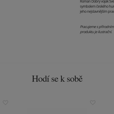
Román Dobrý voják Švejk
symbolem českého humor
jeho nejslavnějším prac
Pracujeme s přírodními 
produktu je ilustrační.
Hodí se k sobě