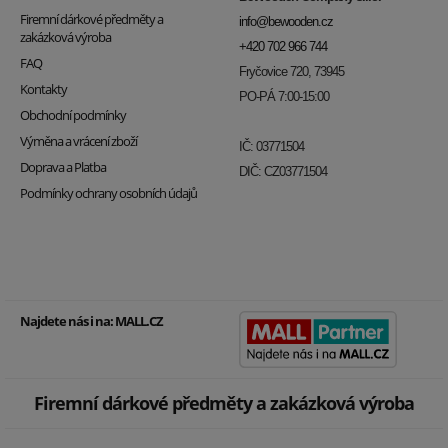
Firemní dárkové předměty a
info@bewooden.cz
zakázková výroba
+420 702 966 744
FAQ
Fryčovice 720, 73945
Kontakty
PO-PÁ 7:00-15:00
Obchodní podmínky
Výměna a vrácení zboží
IČ: 03771504
Doprava a Platba
DIČ: CZ03771504
Podmínky ochrany osobních údajů
Najdete nás i na:
MALL.CZ
Firemní dárkové předměty a zakázková výroba