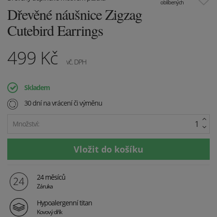
oblíbených
Dřevěné náušnice Zigzag
Cutebird Earrings
499
Kč
vč. DPH
Skladem
30 dní na vrácení či výměnu
Množství:
24 měsíců
Záruka
Hypoalergenní titan
Kovový dřík