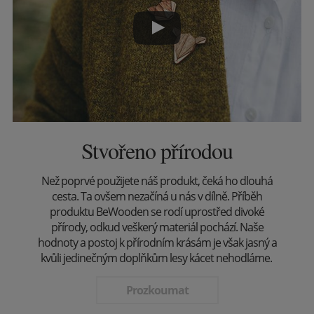
Stvořeno přírodou
Než poprvé použijete náš produkt, čeká ho dlouhá
cesta. Ta ovšem nezačíná u nás v dílně. Příběh
produktu BeWooden se rodí uprostřed divoké
přírody, odkud veškerý materiál pochází. Naše
hodnoty a postoj k přírodním krásám je však jasný a
kvůli jedinečným doplňkům lesy kácet nehodláme.
Prozkoumat