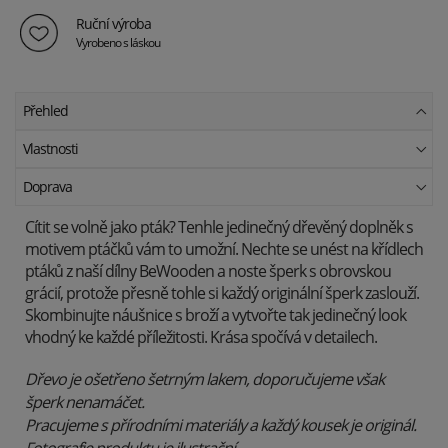
Ruční výroba
Vyrobeno s láskou
Přehled
Vlastnosti
Doprava
Cítit se volně jako pták? Tenhle jedinečný dřevěný doplněk s
motivem ptáčků vám to umožní. Nechte se unést na křídlech
ptáků z naší dílny BeWooden a noste šperk s obrovskou
grácií, protože přesně tohle si každý originální šperk zaslouží.
Skombinujte náušnice s broží a vytvořte tak jedinečný look
vhodný ke každé příležitosti. Krása spočívá v detailech.
Dřevo je ošetřeno šetrným lakem, doporučujeme však
šperk nenamáčet.
Pracujeme s přírodními materiály a každý kousek je originál.
Fotografie produktu je ilustrační.