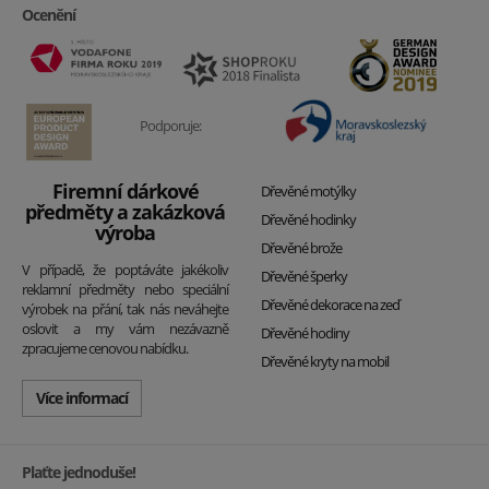
Ocenění
Podporuje:
Firemní dárkové
Dřevěné motýlky
předměty a zakázková
Dřevěné hodinky
výroba
Dřevěné brože
V případě, že poptáváte jakékoliv
Dřevěné šperky
reklamní předměty nebo speciální
Dřevěné dekorace na zeď
výrobek na přání, tak nás neváhejte
oslovit a my vám nezávazně
Dřevěné hodiny
zpracujeme cenovou nabídku.
Dřevěné kryty na mobil
Více informací
Plaťte jednoduše!