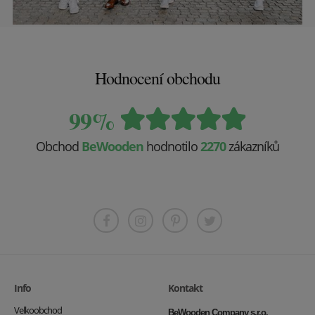
Hodnocení obchodu
99%
Obchod
BeWooden
hodnotilo
2270
zákazníků
Info
Kontakt
Velkoobchod
BeWooden Company s.r.o.