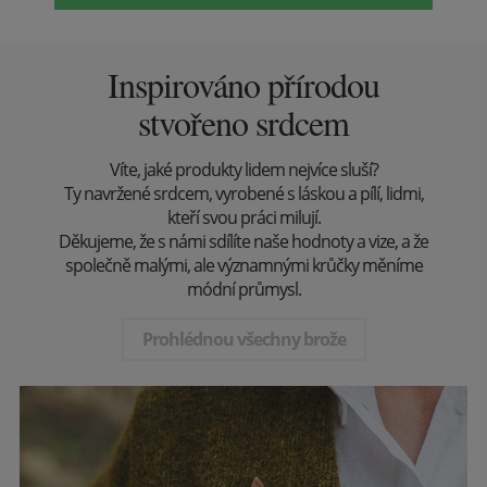
Inspirováno přírodou
stvořeno srdcem
Víte, jaké produkty lidem nejvíce sluší?
Ty navržené srdcem, vyrobené s láskou a pílí, lidmi,
kteří svou práci milují.
Děkujeme, že s námi sdílíte naše hodnoty a vize, a že
společně malými, ale významnými krůčky měníme
módní průmysl.
Prohlédnou všechny brože