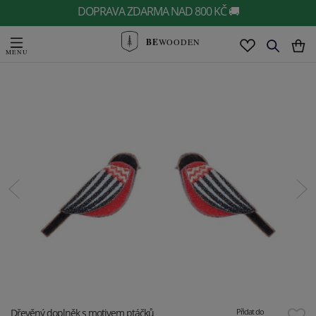
DOPRAVA ZDARMA NAD 800 KČ 🚚
BE
WOODEN
Dřevěný doplněk s motivem ptáčků
Přidat do