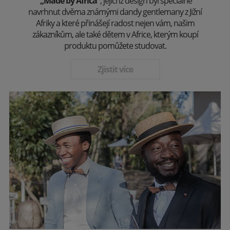
„Made by Africa“
, jejichž design byl speciálně
navrhnut dvěma známými dandy gentlemany z Jižní
Afriky a které přinášejí radost nejen vám, našim
zákazníkům, ale také dětem v Africe, kterým koupí
produktu pomůžete studovat.
Zjistit více