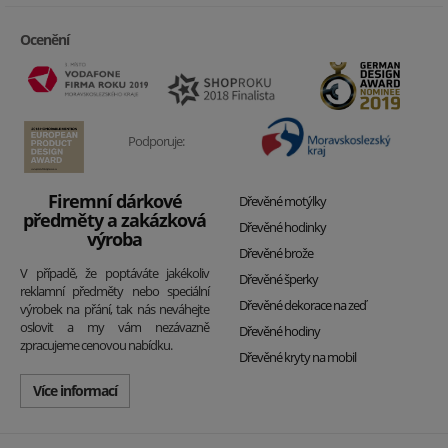
Ocenění
Podporuje:
Firemní dárkové
Dřevěné motýlky
předměty a zakázková
Dřevěné hodinky
výroba
Dřevěné brože
V případě, že poptáváte jakékoliv
Dřevěné šperky
reklamní předměty nebo speciální
Dřevěné dekorace na zeď
výrobek na přání, tak nás neváhejte
oslovit a my vám nezávazně
Dřevěné hodiny
zpracujeme cenovou nabídku.
Dřevěné kryty na mobil
Více informací