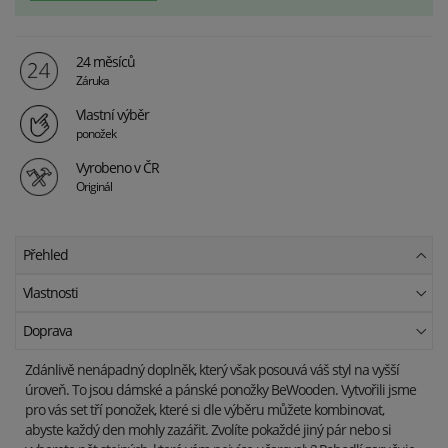
24 měsíců
Záruka
Vlastní výběr
ponožek
Vyrobeno v ČR
Originál
Přehled
Vlastnosti
Doprava
Zdánlivě nenápadný doplněk, který však posouvá váš styl na vyšší
úroveň. To jsou dámské a pánské ponožky BeWooden. Vytvořili jsme
pro vás set tří ponožek, které si dle výběru můžete kombinovat,
abyste každý den mohly zazářit. Zvolíte pokaždé jiný pár nebo si