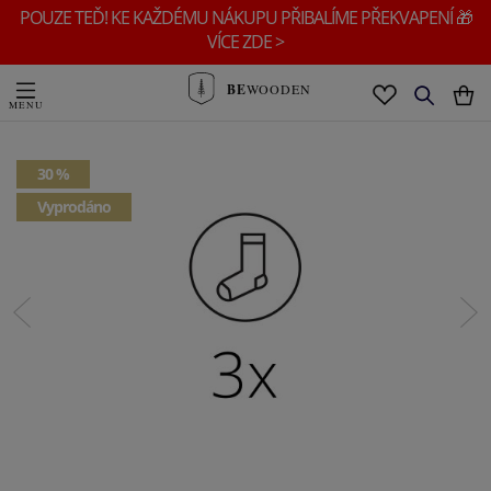
POUZE TEĎ! KE KAŽDÉMU NÁKUPU PŘIBALÍME PŘEKVAPENÍ 🎁
VÍCE ZDE >
BE
WOODEN
30 %
Vyprodáno