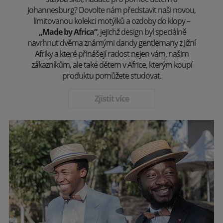
Johannesburg? Dovolte nám představit naši novou,
limitovanou kolekci motýlků a ozdoby do klopy –
„Made by Africa“
, jejichž design byl speciálně
navrhnut dvěma známými dandy gentlemany z Jižní
Afriky a které přinášejí radost nejen vám, našim
zákazníkům, ale také dětem v Africe, kterým koupí
produktu pomůžete studovat.
Zjistit více