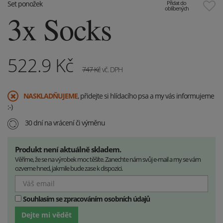
Set ponožek
Přidat do
oblíbených
3x Socks
522.9
Kč
747
Kč
vč. DPH
​NASKLADŇUJEME
, přidejte si hlídacího psa a my vás informujeme
:-)
30 dní na vrácení či výměnu
Produkt není aktuálně skladem.
Věříme, že se na výrobek moc těšíte. Zanechte nám svůj e-mail a my se vám
ozveme hned, jakmile bude zase k dispozici.
Souhlasím se zpracováním osobních údajů
Dejte mi vědět