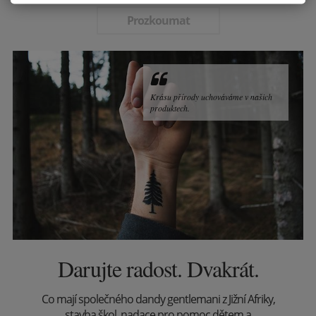
Prozkoumat
Krásu přírody uchováváme v našich
produktech.
Darujte radost. Dvakrát.
Co mají společného dandy gentlemani z Jižní Afriky,
stavba škol, nadace pro pomoc dětem a