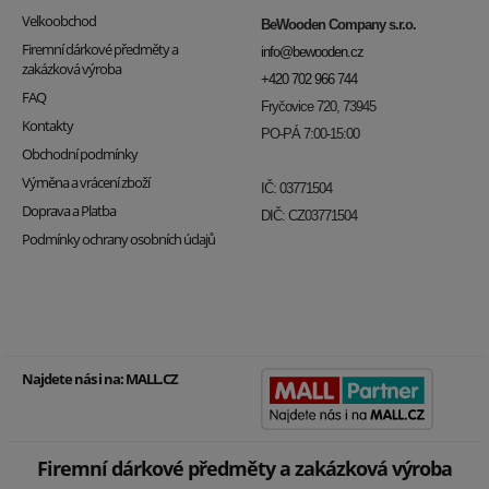
Velkoobchod
BeWooden Company s.r.o.
Firemní dárkové předměty a
info@bewooden.cz
zakázková výroba
+420 702 966 744
FAQ
Fryčovice 720, 73945
Kontakty
PO-PÁ 7:00-15:00
Obchodní podmínky
Výměna a vrácení zboží
IČ: 03771504
Doprava a Platba
DIČ: CZ03771504
Podmínky ochrany osobních údajů
Najdete nás i na:
MALL.CZ
Firemní dárkové předměty a zakázková výroba