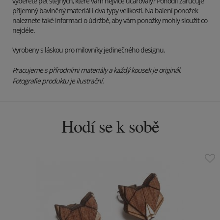
vyberete pět stejných, které vám nejvíce učarovaly? Pohodlí zaručuje
příjemný bavlněný materiál i dva typy velikostí. Na balení ponožek
naleznete také informaci o údržbě, aby vám ponožky mohly sloužit co
nejdéle.
Vyrobeny s láskou pro milovníky jedinečného designu.
Pracujeme s přírodními materiály a každý kousek je originál.
Fotografie produktu je ilustrační.
Hodí se k sobě