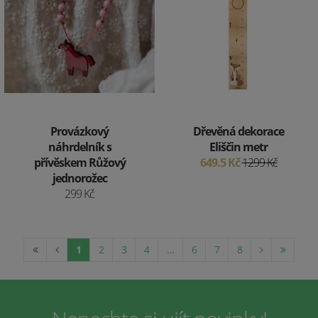
Provázkový
Dřevěná dekorace
náhrdelník s
Eliščin metr
přívěskem Růžový
649.5 Kč
1299 Kč
jednorožec
299 Kč
1
2
3
4
…
6
7
8