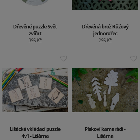
Dřevěné puzzle Svět
Dřevěná brož Růžový
zvířat
jednorožec
399 Kč
299 Kč
Lišácké vkládací puzzle
Pískoví kamarádi -
4v1 - Lišárna
Lišárna