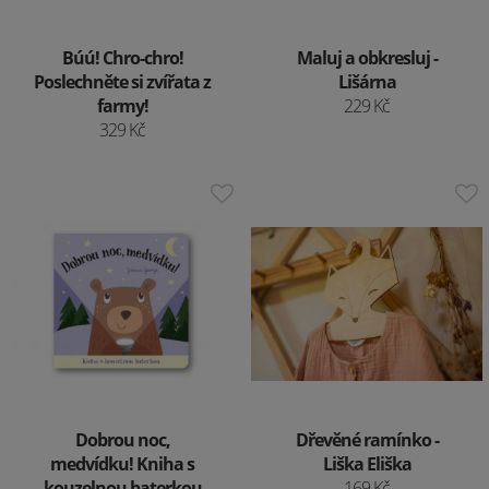
Búú! Chro-chro!
Maluj a obkresluj -
Poslechněte si zvířata z
Lišárna
farmy!
229 Kč
329 Kč
Dobrou noc,
Dřevěné ramínko -
medvídku! Kniha s
Liška Eliška
kouzelnou baterkou
169 Kč