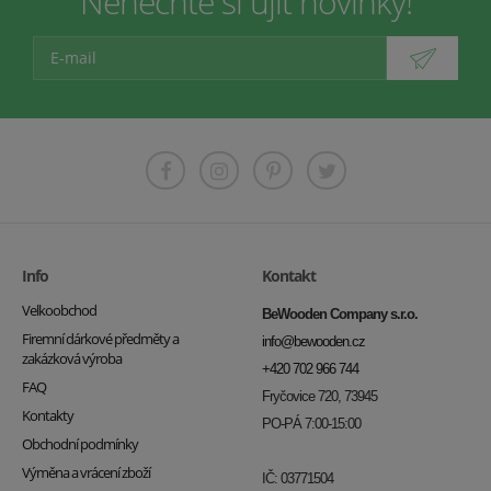
Nenechte si ujít novinky!
Info
Kontakt
Velkoobchod
BeWooden Company s.r.o.
Firemní dárkové předměty a
info@bewooden.cz
zakázková výroba
+420 702 966 744
FAQ
Fryčovice 720, 73945
Kontakty
PO-PÁ 7:00-15:00
Obchodní podmínky
Výměna a vrácení zboží
IČ: 03771504