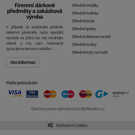
Firemní dárkové
Dřevěné motýlky
předměty a zakázková
Dřevěné hodinky
výroba
Dřevěné brože
V případě, že poptáváte jakékoliv
Dřevěné šperky
reklamní předměty nebo speciální
Dřevěné dekorace na zeď
výrobek na přání, tak nás neváhejte
oslovit a my vám nezávazně
Dřevěné hodiny
zpracujeme cenovou nabídku.
Dřevěné kryty na mobil
Více informací
Plaťte jednoduše!
Všechna práva vyhrazena (c) BeWooden.cz
Nastavení Cookies