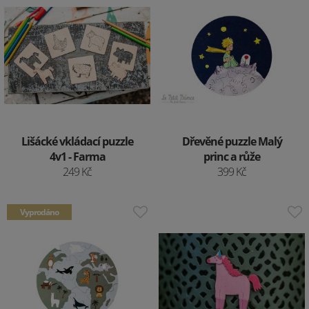
Lišácké vkládací puzzle
Dřevěné puzzle Malý
4v1 - Farma
princ a růže
249 Kč
399 Kč
Vyprodáno