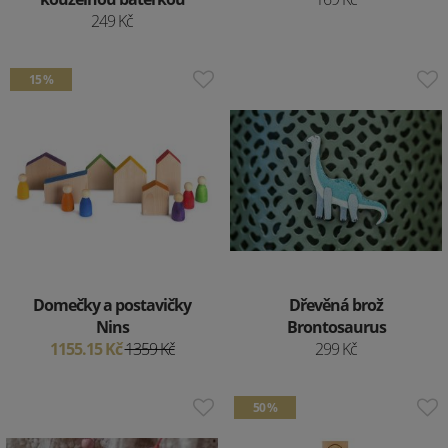
249 Kč
15 %
Domečky a postavičky
Dřevěná brož
Nins
Brontosaurus
1155.15 Kč
1359 Kč
299 Kč
50 %