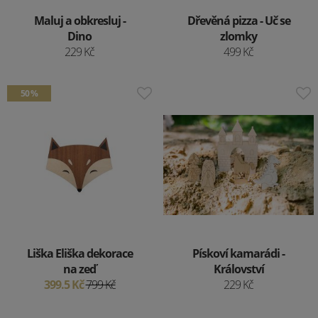
Maluj a obkresluj -
Dřevěná pizza - Uč se
Dino
zlomky
229 Kč
499 Kč
50 %
Liška Eliška dekorace
Pískoví kamarádi -
na zeď
Království
399.5 Kč
799 Kč
229 Kč