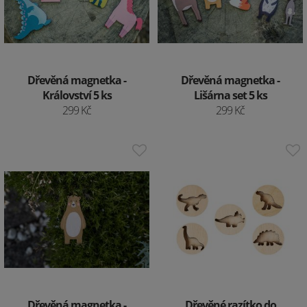
Dřevěná magnetka -
Dřevěná magnetka -
Království 5 ks
Lišárna set 5 ks
299 Kč
299 Kč
Dřevěná magnetka -
Dřevěné razítko do