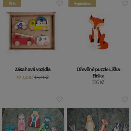
40 %
Vyprodáno
Zásahová vozidla
Dřevěné puzzle Liška
Eliška
917.4 Kč
1529 Kč
399 Kč