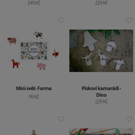
249 Kč
229 Kč
Mini svět- Farma
Pískoví kamarádi -
Dino
99 Kč
229 Kč