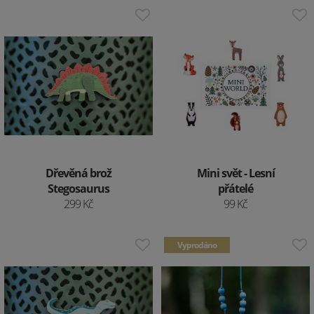
Dřevěná brož
Mini svět - Lesní
Stegosaurus
přátelé
299 Kč
99 Kč
Vyprodáno