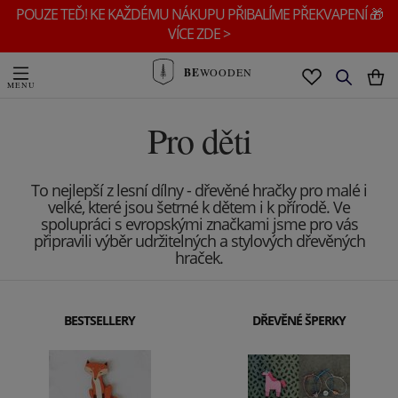
POUZE TEĎ! KE KAŽDÉMU NÁKUPU PŘIBALÍME PŘEKVAPENÍ 🎁
VÍCE ZDE >
BE
WOODEN
Pro děti
To nejlepší z lesní dílny - dřevěné hračky pro malé i
velké, které jsou šetrné k dětem i k přírodě. Ve
spolupráci s evropskými značkami jsme pro vás
připravili výběr udržitelných a stylových dřevěných
hraček.
BESTSELLERY
DŘEVĚNÉ ŠPERKY