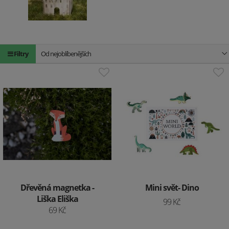
Filtry
Od nejoblíbenějších
Dřevěná magnetka -
Mini svět- Dino
Liška Eliška
99 Kč
69 Kč