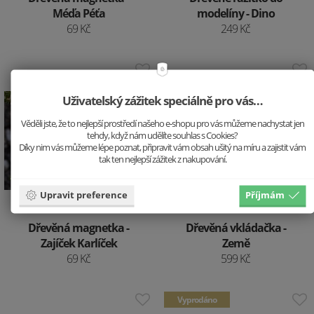
Méďa Péťa
modelíny - Dino
69 Kč
249 Kč
Uživatelský zážitek speciálně pro vás…
Věděli jste, že to nejlepší prostředí našeho e-shopu pro vás můžeme nachystat jen
tehdy, když nám udělíte souhlas s Cookies?
Díky nim vás můžeme lépe poznat, připravit vám obsah ušitý na míru a zajistit vám
tak ten nejlepší zážitek z nakupování.
Upravit preference
Příjmám
Dřevěná magnetka -
Dřevěná vkládačka -
Zajíček Karlíček
Země
69 Kč
599 Kč
Vyprodáno