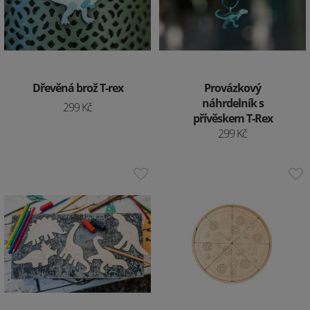
Dřevěná brož T-rex
Provázkový
náhrdelník s
299 Kč
přívěskem T-Rex
299 Kč