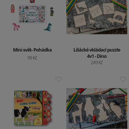
Mini svět- Pohádka
Lišácké vkládací puzzle
4v1 - Dino
99 Kč
249 Kč