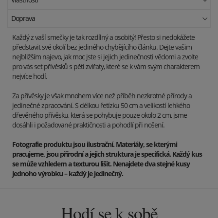
Doprava
Každý z vaší smečky je tak rozdílný a osobitý! Přesto si nedokážete
představit své okolí bez jediného chybějícího článku. Dejte vašim
nejbližším najevo, jak moc jste si jejich jedinečnosti vědomi a zvolte
pro vás set přívěsků s pěti zvířaty, které se k vám svým charakterem
nejvíce hodí.
Za přívěsky je však mnohem více než příběh nezkrotné přírody a
jedinečné zpracování. S délkou řetízku 50 cm a velikostí lehkého
dřevěného přívěsku, která se pohybuje pouze okolo 2 cm, jsme
dosáhli i požadované praktičnosti a pohodlí při nošení.
Fotografie produktu jsou ilustrační. Materiály, se kterými
pracujeme, jsou přírodní a jejich struktura je specifická. Každý kus
se může vzhledem a texturou lišit. Nenajdete dva stejné kusy
jednoho výrobku – každý je jedinečný.
Hodí se k sobě