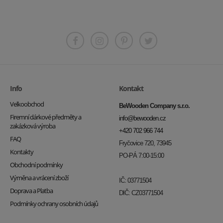
Info
Kontakt
Velkoobchod
BeWooden Company s.r.o.
Firemní dárkové předměty a
info@bewooden.cz
zakázková výroba
+420 702 966 744
FAQ
Fryčovice 720, 73945
Kontakty
PO-PÁ 7:00-15:00
Obchodní podmínky
Výměna a vrácení zboží
IČ: 03771504
Doprava a Platba
DIČ: CZ03771504
Podmínky ochrany osobních údajů