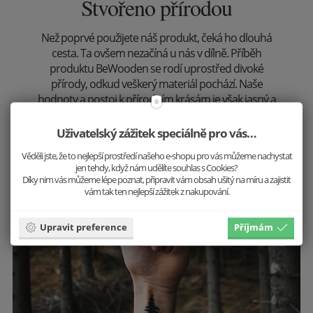
Stvořeno přírodou
Než poprvé použijete náš produkt, čeká ho dlouhá
cesta. Ta ovšem nezačíná u nás v dílně. Příběh
produktu BeWooden se rodí uprostřed divoké
přírody, odkud veškerý materiál pochází. Naše
hodnoty a postoj k přírodním krásám je však jasný a
kvůli jedinečným doplňkům lesy kácet nehodláme.
Uživatelský zážitek speciálně pro vás…
Prozkoumat
Věděli jste, že to nejlepší prostředí našeho e-shopu pro vás můžeme nachystat
jen tehdy, když nám udělíte souhlas s Cookies?
Díky nim vás můžeme lépe poznat, připravit vám obsah ušitý na míru a zajistit
vám tak ten nejlepší zážitek z nakupování.
Krásu přírody uchováváme v našich
Upravit preference
Příjmám
produktech.