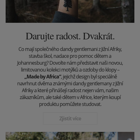
Darujte radost. Dvakrát.
Co mají společného dandy gentlemani z Jižní Afriky,
stavba škol, nadace pro pomoc dětem a
Johannesburg? Dovolte nám představit naši novou,
limitovanou kolekci motýlků a ozdoby do klopy –
„Made by Africa“
, jejichž design byl speciálně
navrhnut dvěma známými dandy gentlemany z Jižní
Afriky a které přinášejí radost nejen vám, našim
zákazníkům, ale také dětem v Africe, kterým koupí
produktu pomůžete studovat.
Zjistit více