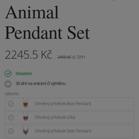
Animal
Pendant Set
2245.5
Kč
2495
Kč
vč. DPH
Skladem
30 dní na vrácení či výměnu
Vyberte:
Dřevěný přívěsek Bear Pendant
Dřevěný přívěsek Liška
Dřevěný přívěsek Deer Pendant