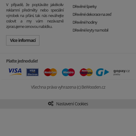
V případě, že poptáváte jakékoliv
Dřevěné šperky
reklamní předměty nebo speciální
Dřevěné dekorace na zeď
výrobek na přání, tak nás neváhejte
oslovit a my vám nezávazně
Dřevěné hodiny
zpracujeme cenovou nabídku.
Dřevěné kryty na mobil
Více informací
Plaťte jednoduše!
Všechna práva vyhrazena (c) BeWooden.cz
Nastavení Cookies