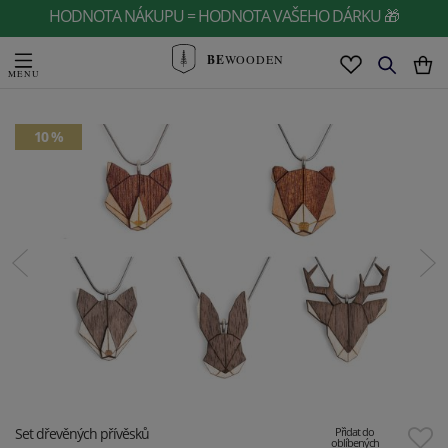
HODNOTA NÁKUPU = HODNOTA VAŠEHO DÁRKU 🎁
BE
WOODEN
10 %
Set dřevěných přívěsků
Přidat do
oblíbených