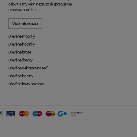
oslovit a my vám nezávazně zpracujeme
cenovou nabídku.
Více informací
Dřevěné motýlky
Dřevěné hodinky
Dřevěné brože
Dřevěné šperky
Dřevěné dekorace na zeď
Dřevěné hodiny
Dřevěné kryty na mobil