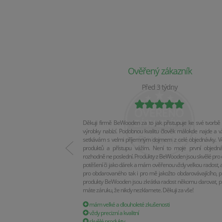
Ověřený zákazník
Před 3 týdny
Děkuji firmě BeWooden za to jak přistupuje ke své tvorbě 
výrobky nabízí. Podobnou kvalitu člověk málokde najde a v
setkávám s velmi příjemným dojmem z celé objednávky. Vel
produktů a přístupu vážím. Není to moje první objedn
rozhodně ne poslední. Produkty z BeWooden jsou skvělé pro 
potěšení či jako dárek a mám ověřenou vždy velkou radost, a
pro obdarovaného tak i pro mě jakožto obdarovávajícího, p
produkty BeWooden jsou zkrátka radost někomu darovat, p
máte záruku, že nikdy nezklamete. Děkuji za vše!
mám velké a dlouholeté zkušenosti
vždy precizní a kvalitní
skvělé produkty