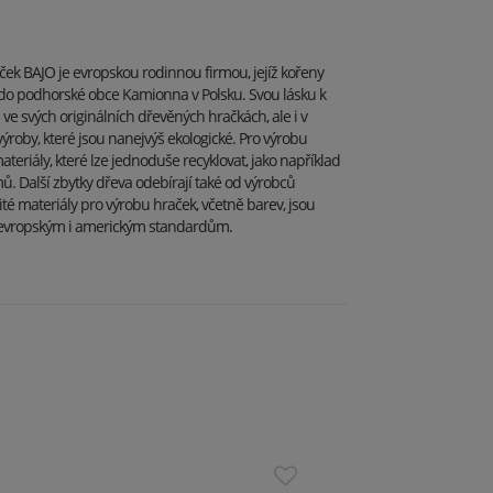
ek BAJO je evropskou rodinnou firmou, jejíž kořeny
 do podhorské obce Kamionna v Polsku. Svou lásku k
 ve svých originálních dřevěných hračkách, ale i v
roby, které jsou nanejvýš ekologické. Pro výrobu
ateriály, které lze jednoduše recyklovat, jako například
mů. Další zbytky dřeva odebírají také od výrobců
té materiály pro výrobu hraček, včetně barev, jsou
í evropským i americkým standardům.