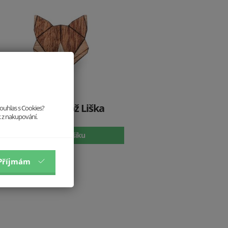
Dřevěná brož Liška
souhlas s Cookies?
k z nakupování.
299 Kč
Vložit do košíku
Příjmám