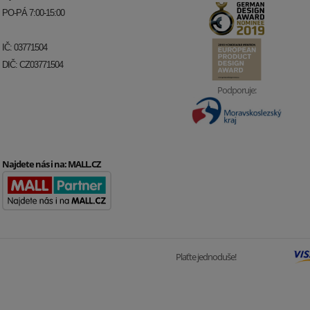
PO-PÁ 7:00-15:00
IČ: 03771504
DIČ: CZ03771504
Podporuje:
Najdete nás i na:
MALL.CZ
Plaťte jednoduše!