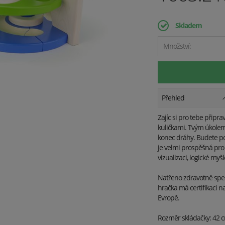
Skladem
Množství:
Přehled
Zajíc si pro tebe připr
kuličkami. Tvým úkolem 
konec dráhy. Budete po
je velmi prospěšná pro 
vizualizaci, logické myš
Natřeno zdravotně spe
hračka má certifikaci n
Evropě.
Rozměr skládačky: 42 