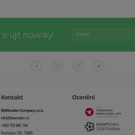
i ujít novinky!
Kontakt
Ocenění
BeWooden Company s.r.o.
info@bewooden.cz
+420 702 966 744
Fryčovice 720, 73945