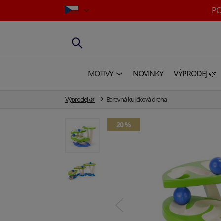
PO
MOTIVY
NOVINKY
VÝPRODEJ 🌿
Výprodej 🌿
Barevná kuličková dráha
20 %