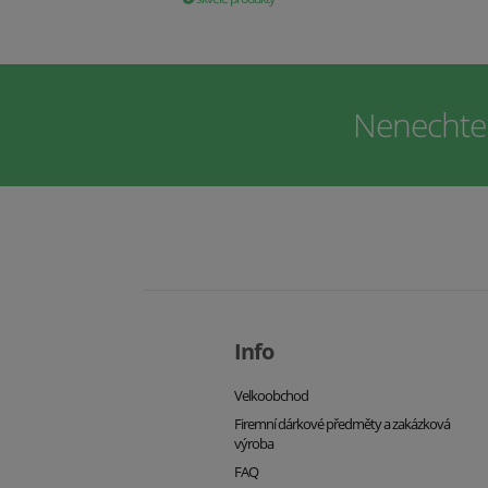
Nenechte s
Info
Velkoobchod
Firemní dárkové předměty a zakázková
výroba
FAQ