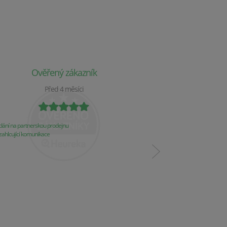
Ověřený zákazník
Ověř
Před 4 měsíci
P
ání na partnerskou prodejnu
Obchod už 2 týdny nereaguj
ahlcující komunikace
Komunikace
Řešení problémů