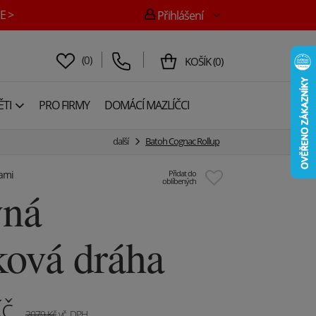
E >
Přihlášení
(
0
)
KOŠÍK
(
0
)
TI
PRO FIRMY
DOMÁCÍ MAZLÍČCI
další
Batoh Cognac Rollup
kami
Přidat do
oblíbených
vná
ková dráha
č
2079
Kč
vč. DPH