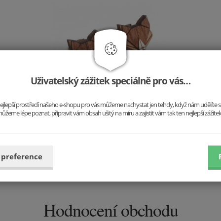
Uživatelský zážitek speciálně pro vás…
Dřevěné náušnice Liška
o nejlepší prostředí našeho e-shopu pro vás můžeme nachystat jen tehdy, když nám udělíte 
ůžeme lépe poznat, připravit vám obsah ušitý na míru a zajistit vám tak ten nejlepší zážite
499 Kč
Vložit do košíku
 preference
Hodnocení obchodu