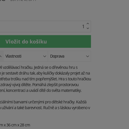
Vlastnosti
Doprava
avil vzdělávací hračku. Jedná se o dřevěnou hru s
je sestavit dráhu tak, aby kuličky dokázaly projet až na
třeba trošku nad tím popřemýšlet. Hra s touto hračkou
zdravý vývoj dítěte. Pomáhá zlepšit prostorovou
lení, koncentraci a uvádí dítě do světa matematiky.
ciálními barvami určenými pro dětské hračky. Každá
a užívání a také barevnost. Ručně a s láskou vyrobeno v
cm x 36 cm x 28 cm