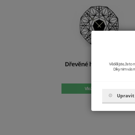
Dřevěné hodiny Arte Nox
Věděli jste, že t
Díky nim vás m
Clock
997 Kč
Vložit do košíku
Upravit