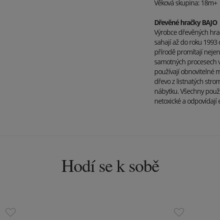
Věková skupina: 18m+
Dřevěné hračky BAJO
Výrobce dřevěných hrač
sahají až do roku 1993
přírodě promítají nejen
samotných procesech vý
používají obnovitelné m
dřevo z listnatých stro
nábytku. Všechny použi
netoxické a odpovídaj
Hodí se k sobě