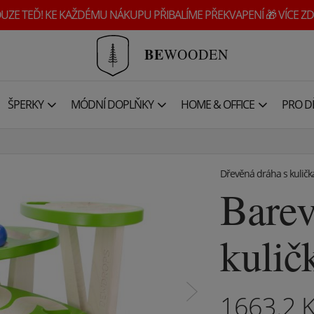
UZE TEĎ! KE KAŽDÉMU NÁKUPU PŘIBALÍME PŘEKVAPENÍ 🎁 VÍCE ZD
BE
WOODEN
ŠPERKY
MÓDNÍ DOPLŇKY
HOME & OFFICE
PRO DĚ
Dřevěná dráha s kulič
Bare
kulič
1663.2
K