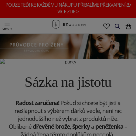
POUZE TEĎ! KE KAŽDÉMU NÁKUPU PŘIBALÍME PŘEKVAPENÍ 🎁
VÍCE ZDE >
BE
WOODEN
Sázka na jistotu
Radost zaručena!
Pokud si chcete být jistí a
nešlápnout s výběrem dárků vedle, není nic
jednoduššího než vybrat z produktů níže.
Oblíbené
dřevěné brože
,
šperky
a
peněženka
–
žádná žena těmto doplňkům neodolá.