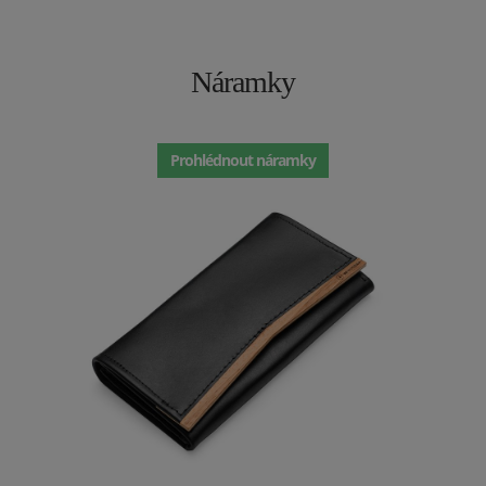
Náramky
Prohlédnout náramky