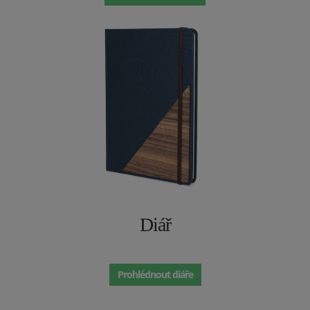
Diář
Prohlédnout diáře