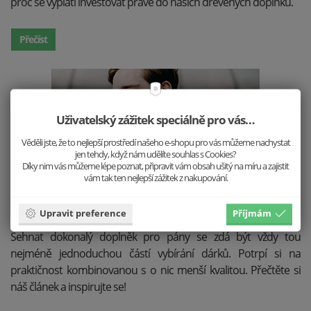
proč se vyplatí investovat právě do našich dřevěných doplňků.
Přečíst
Uživatelský zážitek speciálně pro vás…
Věděli jste, že to nejlepší prostředí našeho e-shopu pro vás můžeme nachystat
jen tehdy, když nám udělíte souhlas s Cookies?
Díky nim vás můžeme lépe poznat, připravit vám obsah ušitý na míru a zajistit
vám tak ten nejlepší zážitek z nakupování.
Pro muže
Upravit preference
Příjmám
Sehnat dokonalý doplněk pro pány se zdá být vždy tou
nejméně jednoduchou částí vybírání dárků. Potrpí si na
praktičnost kombinovanou s o nic menší kvalitou. Přečtěte si
náš článek a inspirujte se!