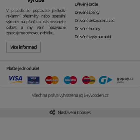
Dřevěné brože
V případě, že poptáváte jakékoliv
Dřevěné šperky
reklamní předměty nebo speciální
Dřevěné dekorace na zeď
výrobek na přání, tak nás neváhejte
oslovit a my vám nezávazně
Dřevěné hodiny
zpracujeme cenovou nabídku.
Dřevěné kryty na mobil
Více informací
Plaťte jednoduše!
Všechna práva vyhrazena (c) BeWooden.cz
Nastavení Cookies