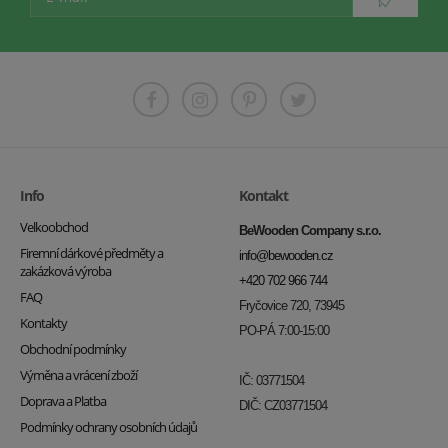
Info
Kontakt
Velkoobchod
BeWooden Company s.r.o.
Firemní dárkové předměty a
info@bewooden.cz
zakázková výroba
+420 702 966 744
FAQ
Fryčovice 720, 73945
Kontakty
PO-PÁ 7:00-15:00
Obchodní podmínky
Výměna a vrácení zboží
IČ: 03771504
Doprava a Platba
DIČ: CZ03771504
Podmínky ochrany osobních údajů