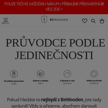
POUZE TEĎ! KE KAŽDÉMU NÁKUPU PŘIBALÍME PŘEKVAPENÍ 🎁
VÍCE ZDE >
BE
WOODEN
PRŮVODCE PODLE
JEDINEČNOSTI
Pokud hledáte to
nejlepší z BeWooden
, jste tady
správně! Vždy si přejeme, abychom darovali