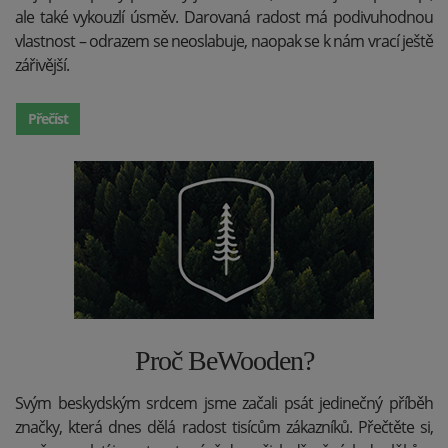
ale také vykouzlí úsměv. Darovaná radost má podivuhodnou
vlastnost – odrazem se neoslabuje, naopak se k nám vrací ještě
zářivější.
Přečíst
Proč BeWooden?
Svým beskydským srdcem jsme začali psát jedinečný příběh
značky, která dnes dělá radost tisícům zákazníků. Přečtěte si,