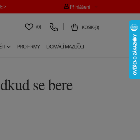
E >
Přihlášení
(
0
)
KOŠÍK
(
0
)
TI
PRO FIRMY
DOMÁCÍ MAZLÍČCI
dkud se bere