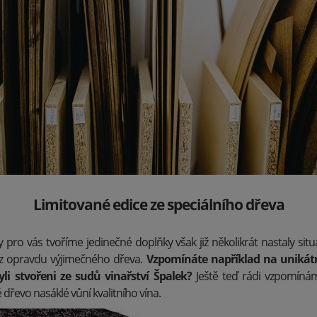
Limitované edice ze speciálního dřeva
 pro vás tvoříme jedinečné doplňky však již několikrát nastaly sit
z opravdu výjimečného dřeva.
Vzpomínáte například na unikátn
yli stvořeni ze sudů vinařství Špalek?
Ještě teď rádi vzpomíná
dřevo nasáklé vůní kvalitního vína.