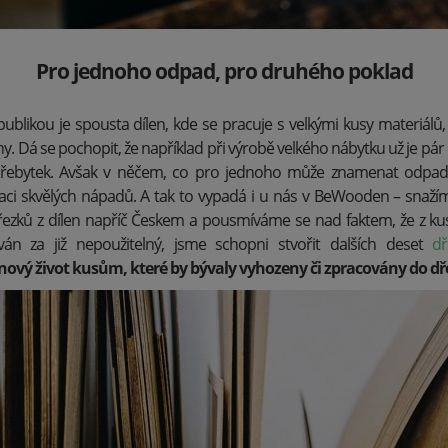
Pro jednoho odpad, pro druhého poklad
blikou je spousta dílen, kde se pracuje s velkými kusy materiálů, 
y. Dá se pochopit, že například při výrobě velkého nábytku už je pá
řebytek. Avšak v něčem, co pro jednoho může znamenat odpad,
zaci skvělých nápadů. A tak to vypadá i u nás v BeWooden – snažím
zků z dílen napříč Českem a pousmíváme se nad faktem, že z kus
án za již nepoužitelný, jsme schopni stvořit dalších deset
dř
ový život kusům, které by bývaly vyhozeny či zpracovány do dř