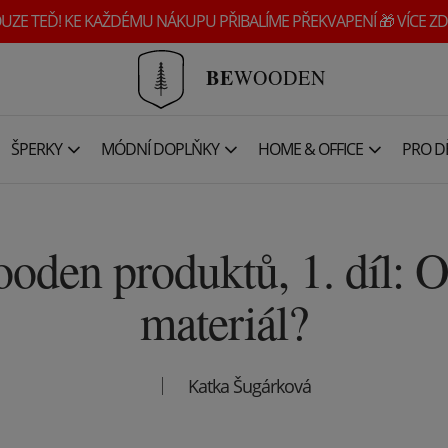
UZE TEĎ! KE KAŽDÉMU NÁKUPU PŘIBALÍME PŘEKVAPENÍ 🎁 VÍCE ZD
BE
WOODEN
ŠPERKY
MÓDNÍ DOPLŇKY
HOME & OFFICE
PRO DĚ
oden produktů, 1. díl: O
materiál?
Katka Šugárková