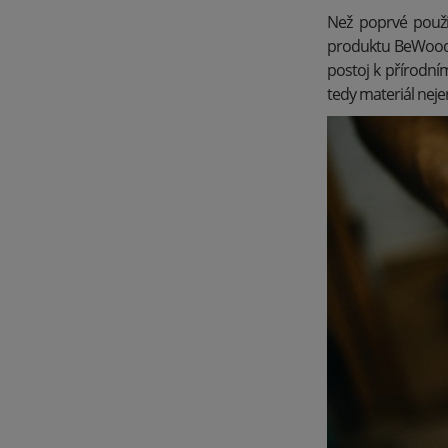
Než poprvé použi
produktu BeWooden
postoj k přírodní
tedy materiál nej