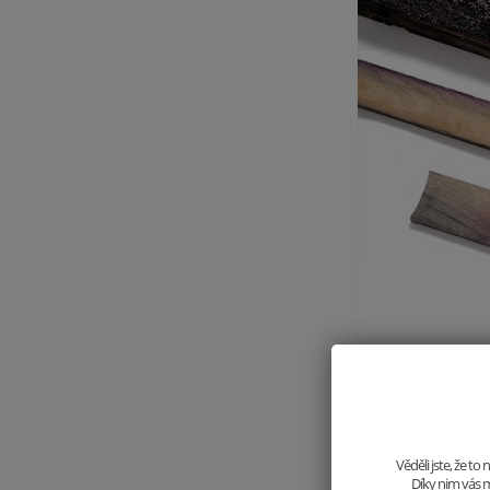
Nebo pamatujete, ja
Věděli jste, že t
jsme stvořili další
Díky nim vás m