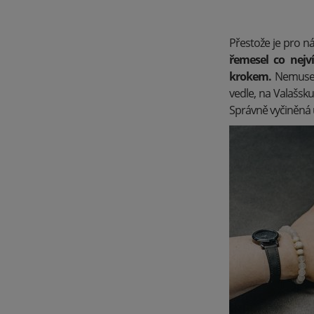
Přestože je pro ná
řemesel co nejv
krokem.
Nemuseli
vedle, na Valašsku.
Správně vyčiněná u