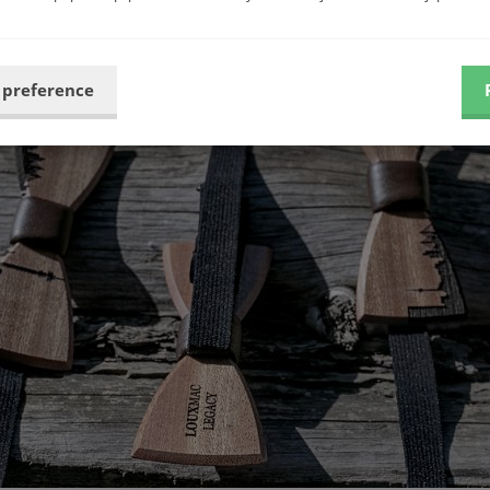
ě pořád můžete! Koukněte
TADY.
 preference