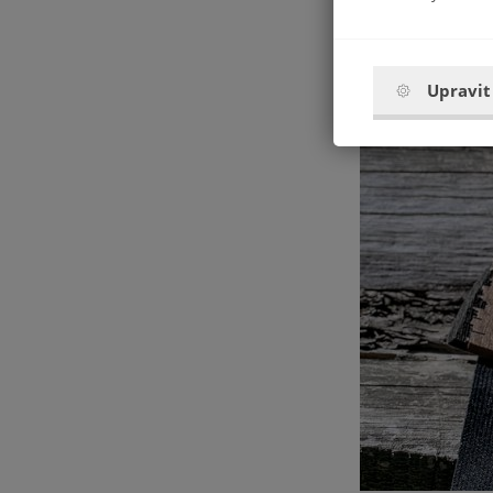
vy sami.
A vlastn
Upravit