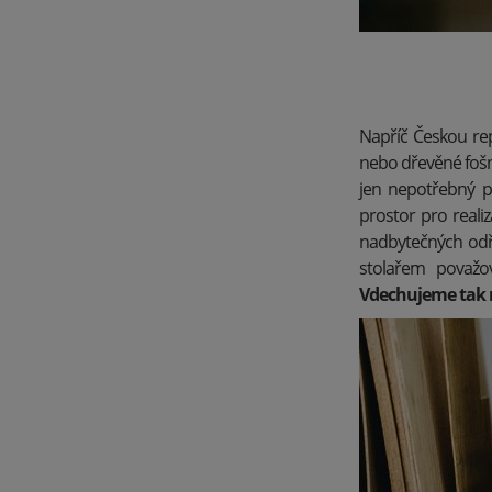
Napříč Českou repu
nebo dřevěné fošn
jen nepotřebný p
prostor pro reali
nadbytečných odře
stolařem považov
Vdechujeme tak n