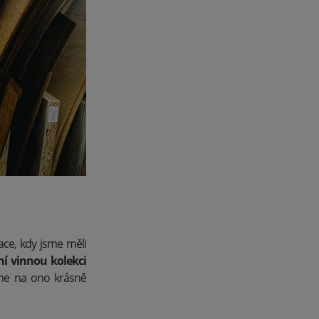
uace, kdy jsme měli
í vinnou kolekci
me na ono krásně