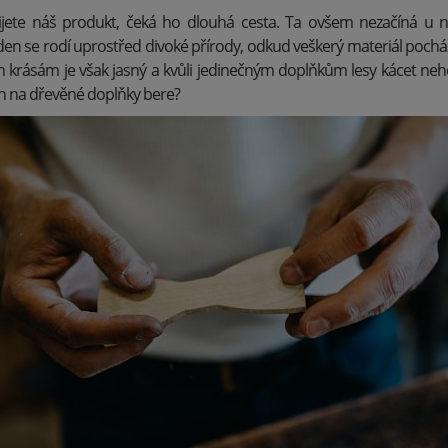
jete náš produkt, čeká ho dlouhá cesta. Ta ovšem nezačíná u ná
 se rodí uprostřed divoké přírody, odkud veškerý materiál pochá
m krásám je však jasný a kvůli jedinečným doplňkům lesy kácet n
en na dřevěné doplňky bere?