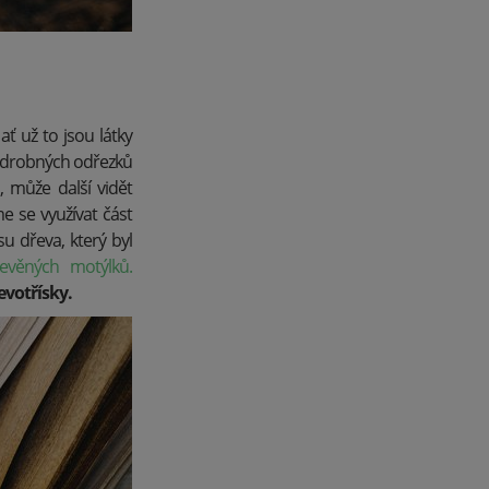
ať už to jsou látky
r drobných odřezků
 může další vidět
e se využívat část
u dřeva, který byl
evěných motýlků.
evotřísky.