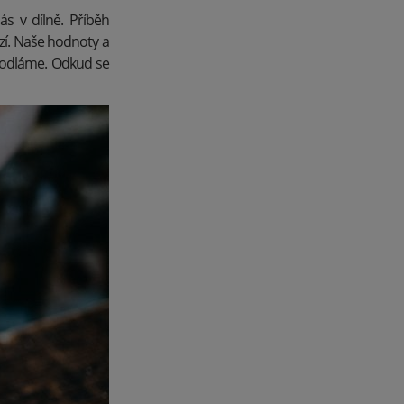
s v dílně. Příběh
zí. Naše hodnoty a
ehodláme. Odkud se