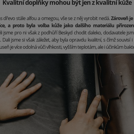
Kvalitní doplňky mohou být jen z kvalitní kůže
s dřevo stále alfou a omegou, vše se z něj vyrobit nedá.
Zároveň je n
íce, a proto byla volba kůže jako dalšího materiálu přiroze
 jsme pro ni však z podhůří Beskyd chodit daleko, dodavatele jsme
 Dali jsme si však záležet, aby byla opravdu kvalitní, s čímž souvisí 
seň je více odolná vůči vlhkosti, vyšším teplotám, ale i účinkům bakter