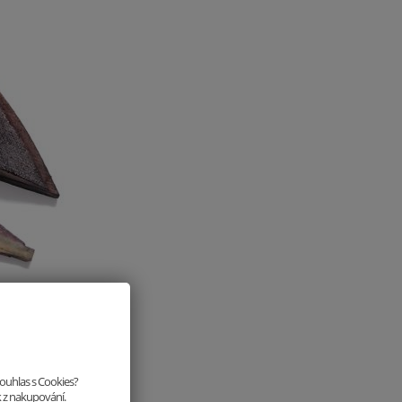
chy staré budovy
souhlas s Cookies?
rojektu pomoci i
k z nakupování.