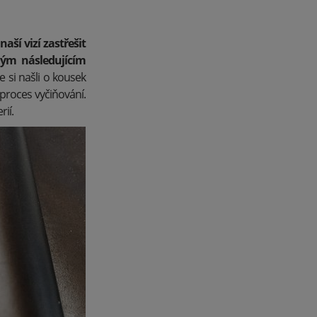
aší vizí zastřešit
ným následujícím
 si našli o kousek
i proces vyčiňování.
ií.