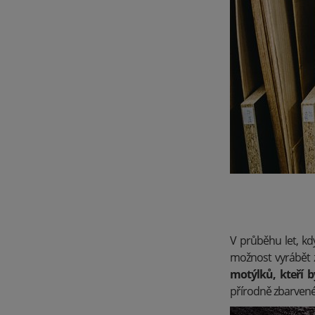
V průběhu let, kdy
možnost vyrábět 
motýlků, kteří b
přírodně zbarvené 