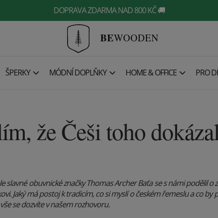
DOPRAVA ZDARMA NAD 800 KČ 🚚
BE
WOODEN
ŠPERKY
MÓDNÍ DOPLŇKY
HOME & OFFICE
PRO DĚ
lím, že Češi toho dokáza
e slavné obuvnické značky Thomas Archer Baťa se s námi podělil o z
i. Jaký má postoj k tradicím, co si myslí o českém řemeslu a co by 
o vše se dozvíte v našem rozhovoru.