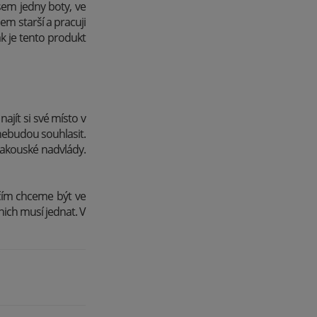
sem jedny boty, ve
sem starší a pracuji
ak je tento produkt
ajít si své místo v
 nebudou souhlasit.
rakouské nadvlády.
čím chceme být ve
nich musí jednat. V