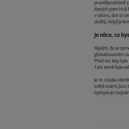
pravděpodobně pár
kterých jsem hrál f
v oboru, bot si ce
složitý, i když je lev
Je něco, co by
Myslím, že se země
globalizovaném svě
Před sto lety byl
Tato země byla velm
Je to otázka ide
světě známí. Jsou 
byznyse je nazývám