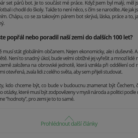
 set párů bot. Je to součást mé práce. Když jsem byl malý, měl j
otbal i chodil do školy. Takže to není něco, s čím se narodíte. Ale jak j
ním. Chápu, co se za takovým párem bot skrývá, láska, práce a to, j
ný.
ste popřál nebo poradil naší zemi do dalších 100 let?
 musí stát globálním občanem. Nejen ekonomicky, ale i duševně. A n
tě. Není to snadný úkol, bude velmi obtížné jej vyřešit a mnozí lidé
a země založena na obrovské jednotě, která vznikla při oddělení od 
i otevřená, zvala lidi z celého světa, aby sem přijeli studovat.
ntity, kdo chceme být, co bude v budoucnu znamenat být Čechem, 
to otázky, které musí být zodpovězeny v mysli národa a politici podle 
e “hodnoty”, pro zemi je to to samé.
Prohlédnout další články