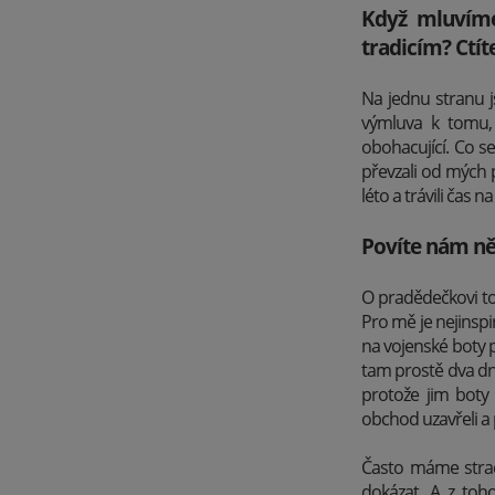
Když mluvíme
tradicím? Ctít
Na jednu stranu j
výmluva k tomu, 
obohacující. Co se
převzali od mých p
léto a trávili čas
Povíte nám ně
O pradědečkovi to
Pro mě je nejinspi
na vojenské boty p
tam prostě dva dny
protože jim boty 
obchod uzavřeli a
Často máme strach
dokázat. A z to