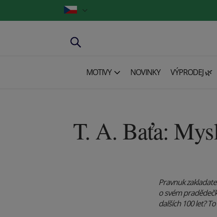
MOTIVY
NOVINKY
VÝPRODEJ 🌿
T. A. Baťa: Mys
Pravnuk zakladatel
o svém pradědečkov
dalších 100 let? T