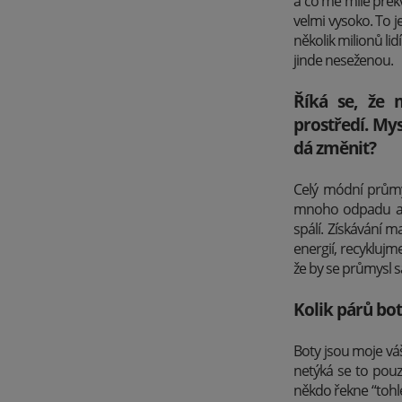
a co mě mile překv
velmi vysoko. To je
několik milionů li
jinde neseženou.
Říká se, že 
prostředí. Mys
dá změnit?
Celý módní průmys
mnoho odpadu a c
spálí. Získávání 
energií, recykluj
že by se průmysl s
Kolik párů bot
Boty jsou moje vá
netýká se to pouz
někdo řekne “tohle