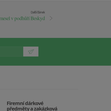
Další článek
emesel v podhůří Beskyd
Firemní dárkové
předměty a zakázková