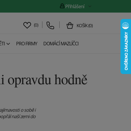
Přihlášení
(
0
)
KOŠÍK
(
0
)
TI
PRO FIRMY
DOMÁCÍ MAZLÍČCI
li opravdu hodně
ajímavosti o sobě i
popřál naší zemi do