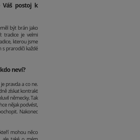
 Váš postoj k
eměl být brán jako
 tradice je velmi
radice, kterou jsme
m s prarodiči každé
ikdo neví?
je pravda a co ne.
dně získat kontrakt
mluvil německy. Tak
chce nějak podvést,
 pochopit. Nakonec
, kteří mohou něco
, ale také o mém