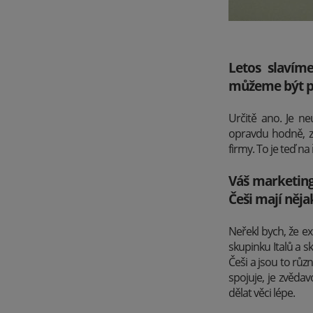
Letos slavíme
můžeme být pyš
Určitě ano. Je ne
opravdu hodně, z
firmy. To je teď n
Váš marketing
Češi mají něja
Neřekl bych, že ex
skupinku Italů a 
Češi a jsou to různ
spojuje, je zvědav
dělat věci lépe.