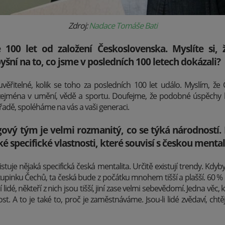
Zdroj:
Nadace Tomáše Bati
 100 let od založení Československa. Myslíte si,
ní na to, co jsme v posledních 100 letech dokázali?
uvěřitelné, kolik se toho za posledních 100 let událo. Myslím, že 
ejména v umění, vědě a sportu. Doufejme, že podobné úspěchy 
a řadě, spoléháme na vás a vaši generaci.
ový tým je velmi rozmanitý, co se týká národností. M
ké specifické vlastnosti, které souvisí s českou menta
istuje nějaká specifická česká mentalita. Určitě existují trendy. Kdyb
skupinku Čechů, ta česká bude z počátku mnohem tišší a plašší.
60 % 
í lidé, někteří z nich jsou tišší, jiní zase velmi sebevědomí. Jedna věc, 
ost. A to je také to, proč je zaměstnáváme. Jsou-li lidé zvědaví, cht