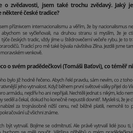
 o zvědavosti, jsem také trochu zvědavý. Jaký je
e některé české tradice?
sem příznivcem internacionalismu a věřím, že by nacionalismus n
abychom se vyčleňovali, na druhou stranu si myslím, že je ctít
 týče českých tradic, vždy jíme u štědrovečerní večeře rybu. Je to t
rarodičů. Tradicí pro mě také bývala návštěva Zlína. Jezdili jsme ta
 na moravském venkově.
co o svém pradědečkovi (Tomáši Baťovi), co téměř n
ho bylo již hodně řečeno. Abych řekl pravdu, sám nevím, co z toho 
rativnější jeho vytrvalost. Když během první světové války přijel do Ví
ro armádu, nejdřív ho ani nepřijali. Nechtěli jednat s nikým, kdo ne
 seděl a čekal, dokud ho konečně nepustili dovnitř. Mysleli si, že je 
nabízel za trojnásobně nižší cenu, než běžně platili, nemohli to
 pokračování už všichni známe.
 být vytrvalí. Bojíme se odmítnutí. Ale právě vytrvalí lidé jsou ti
ho bychom se měli poučit. Většina příběhů o mém pradědečkovi