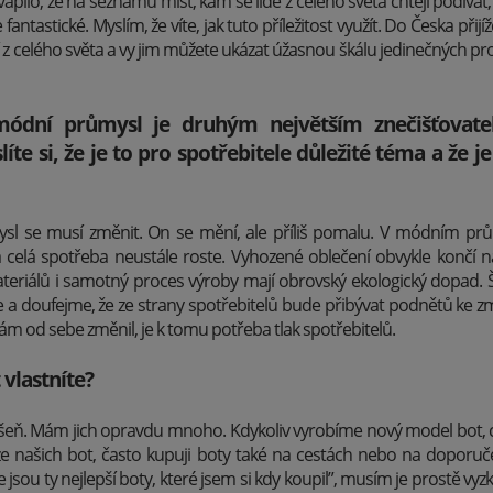
apilo, že na seznamu míst, kam se lidé z celého světa chtějí podívat,
 fantastické. Myslím, že víte, jak tuto příležitost využít. Do Česka přijí
dí z celého světa a vy jim můžete ukázat úžasnou škálu jedinečných pr
módní průmysl je druhým největším znečišťovate
líte si, že je to pro spotřebitele důležité téma a že je
l se musí změnit. On se mění, ale příliš pomalu. V módním prům
elá spotřeba neustále roste. Vyhozené oblečení obvykle končí n
materiálů i samotný proces výroby mají obrovský ekologický dopad. 
me a doufejme, že ze strany spotřebitelů bude přibývat podnětů ke z
ám od sebe změnil, je k tomu potřeba tlak spotřebitelů.
 vlastníte?
šeň. Mám jich opravdu mnoho. Kdykoliv vyrobíme nový model bot, ch
e našich bot, často kupuji boty také na cestách nebo na doporu
 jsou ty nejlepší boty, které jsem si kdy koupil”, musím je prostě v