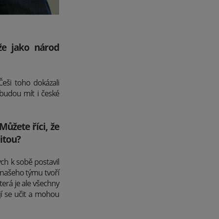
 že jako národ
Češi toho dokázali
budou mít i české
ůžete říci, že
litou?
ych k sobě postavil
našeho týmu tvoří
která je ale všechny
ějí se učit a mohou