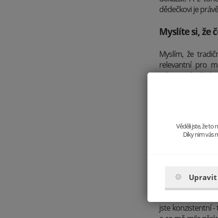
dědečkovi je právě 
Myslíte si, že
Myslím, že tradič
relevantní pro mo
relevantní? Před s
dobu příliš nezměn
Myslíte si, že
s levnějšími 
Věděli jste, že t
Díky nim vás m
Ano. V první řadě 
mohou ostatní na
provedení - každý 
musí být schopna pr
Upravit
Vím, že vy se spec
jste konzistentní 