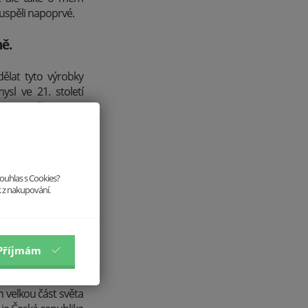
neuspěli napoprvé.
ně.
dělat tyto výrobky
ysl ve 21. století
u, protože se za tu
vládla soupeřit
souhlas s Cookies?
k z nakupování.
 S produktem, který
nečná konzistence
 zmínil, značka. Ta
Příjmám
 zajímavý produkt a
m velkou část světa