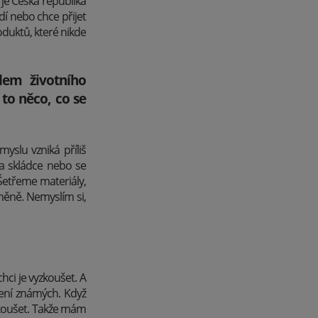
 je Česká republika
ždí nebo chce přijet
oduktů, které nikde
lem životního
 to něco, co se
yslu vzniká příliš
a skládce nebo se
Šetřeme materiály,
měně. Nemyslím si,
ci je vyzkoušet. A
čení známých. Když
yzkoušet. Takže mám