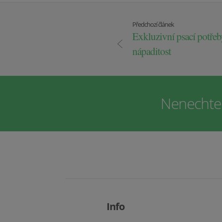
Předchozí článek
Exkluzivní psací potřeb
nápaditost
Nenechte s
Info