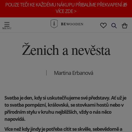
POUZE TEĎ! KE KAŽDÉMU NÁKUPU PŘIBALÍME PŘEKVAPENÍ 🎁
VÍCE ZDE >
BE
WOODEN
Ženich a nevěsta
Martina Erbanová
Svatba je den, kdy si uskutečňujeme své představy. Ať už je
to svatba pompézní, královská, se stovkami hostů nebo v
přírodním stylu v kruhu nejbližších, vždy o nás něco
napovídá.
Více než kdy jindy je potřeba cítit se skvěle, sebevědomě a