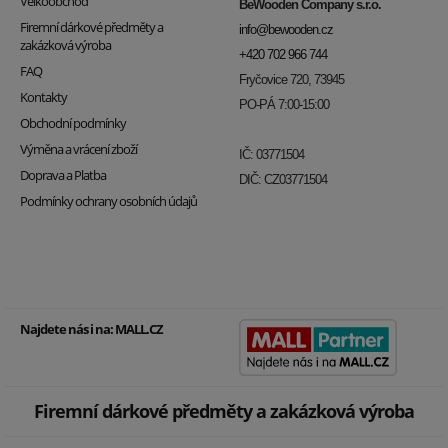
Velkoobchod
BeWooden Company s.r.o.
Firemní dárkové předměty a
info@bewooden.cz
zakázková výroba
+420 702 966 744
FAQ
Fryčovice 720, 73945
Kontakty
PO-PÁ 7:00-15:00
Obchodní podmínky
Výměna a vrácení zboží
IČ: 03771504
Doprava a Platba
DIČ: CZ03771504
Podmínky ochrany osobních údajů
Najdete nás i na:
MALL.CZ
Firemní dárkové předměty a zakázková výroba