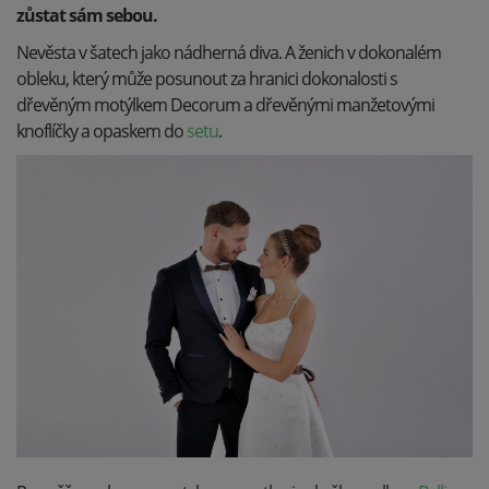
zůstat sám sebou.
Nevěsta v šatech jako nádherná diva. A ženich v dokonalém
obleku, který může posunout za hranici dokonalosti s
dřevěným motýlkem Decorum a dřevěnými manžetovými
knoflíčky a opaskem do
setu
.