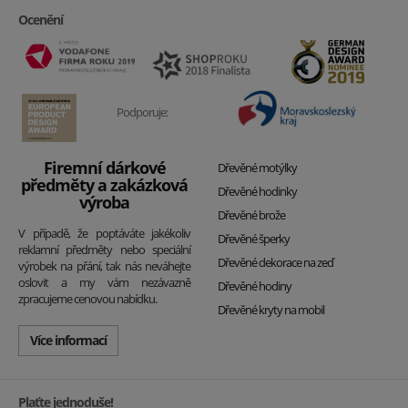
Ocenění
Podporuje:
Firemní dárkové
Dřevěné motýlky
předměty a zakázková
Dřevěné hodinky
výroba
Dřevěné brože
V případě, že poptáváte jakékoliv
Dřevěné šperky
reklamní předměty nebo speciální
Dřevěné dekorace na zeď
výrobek na přání, tak nás neváhejte
oslovit a my vám nezávazně
Dřevěné hodiny
zpracujeme cenovou nabídku.
Dřevěné kryty na mobil
Více informací
Plaťte jednoduše!