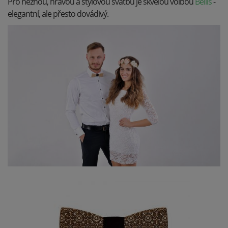
Pro něžnou, hravou a stylovou svatbu je skvělou volbou
Bellis
-
elegantní, ale přesto dovádivý.