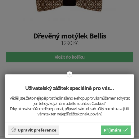
Dřevěný motýlek Bellis
1290 Kč
Vložit do košíku
Prohlédnout další články
Uživatelský zážitek speciálně pro vás…
Věděli jste, že to nejlepší prostředí našeho e-shopu pro vás můžeme nachystat
Martina Erbanová
Líbil se ti tento
jen tehdy, když nám udělíte souhlas s Cookies?
Copywriter, creative officer
článek?
Díky nim vás můžeme lépe poznat, připravit vám obsah ušitý na míru a zajistit
& inspirator
vám tak ten nejlepší zážitek z nakupování.
Sdílej ho s přáteli
Upravit preference
Příjmám