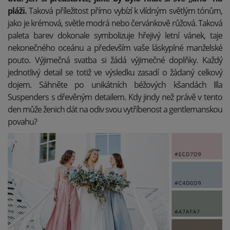
pláži.
Taková příležitost přímo vybízí k vlídným světlým tónům,
jako je krémová, světle modrá nebo červánkově růžová. Taková
paleta barev dokonale symbolizuje hřejivý letní vánek, taje
nekonečného oceánu a především vaše láskyplné manželské
pouto.
Výjimečná svatba si žádá výjimečné doplňky. Každý
jednotlivý detail se totiž ve výsledku zasadí o žádaný celkový
dojem. Sáhněte po unikátních béžových kšandách Illa
Suspenders s dřevěným detailem. Kdy jindy než právě v tento
den může ženich dát na odiv svou vytříbenost a gentlemanskou
povahu?