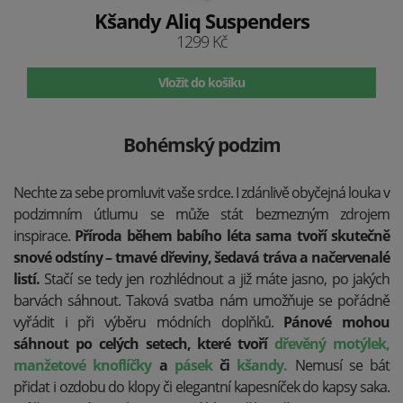
Kšandy Aliq Suspenders
1299 Kč
Vložit do košíku
Bohémský podzim
Nechte za sebe promluvit vaše srdce. I zdánlivě obyčejná louka v
podzimním útlumu se může stát bezmezným zdrojem
inspirace.
Příroda během babího léta sama tvoří skutečně
snové odstíny – tmavé dřeviny, šedavá tráva a načervenalé
listí.
Stačí se tedy jen rozhlédnout a již máte jasno, po jakých
barvách sáhnout.
Taková svatba nám umožňuje se pořádně
vyřádit i při výběru módních doplňků.
Pánové mohou
sáhnout po celých setech, které tvoří
dřevěný motýlek,
manžetové knoflíčky
a
pásek
či
kšandy.
Nemusí se bát
přidat i ozdobu do klopy či elegantní kapesníček do kapsy saka.