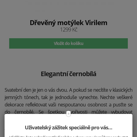
Dřevěný motýlek Virilem
1299 Kč
Vložit do košíku
Elegantní černobílá
Svatební den je jen o vás dvou. A pokud se necítíte v klasických
jemných tónech, tak je jednoduše vynechte. Nechte veškeré
dekorace reflektovat vaši nespoutanou osobnost a pusťte se
do černobílé. Se špetkou tvořivosti můžete vybudovat
neobyčejné a exkluzivní prostředí pro vaši velkou chvíli. Přestože
je černá tak dramatickou barvou, v kombinaci s bílou, dřevem a
Uživatelský zážitek speciálně pro vás…
kontrastními vzory, dokáže navodit i příjemnou náladu.
S