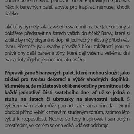
budete během celého plánování držet. Připravili jsme pro vás
několik barevných palet, abyste pro inspiraci nemuseli chodit
daleko.
Jaké tóny by měly sálat z vašeho svatebního alba? Jaké odstíny si
dokážete představit na šatech vašich družiček? Barvy, které si
zvolíte by měly elegantně doplnit jedinečný milostný příběh vás
dvou. Přestože jsou svatby převážně bílou záležitostí, jsou to
právě ony další barevné tóny, které dají vašemu velkému dni
tvar a dotvoří jeho jedinečnou atmosféru.
Připravili jsme 5 barevných palet, které mohou sloužit jako
základ pro tvorbu dekorací a výběr vhodných doplňků.
Všimněte si, že můžete své oblíbené odstíny promítnout do
každé jednotlivé části svatebního dne, ať už se jedná o
stuhu na šatech či ubrousky na slavnostní tabuli.
S
výběrem vám však může pomoct také sama příroda – zimní
období přímo vybízí k tmavším studeným tónům, zatímco léto
vybízí k rozpustilosti. Nechte se tedy inspirovat i samotným
prostředím, ve kterém se ona velká událost odehraje.