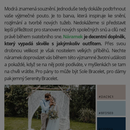
Modrá znamená souznění. Jednoduše tedy dokáže podtrhnout
vaše výjimečné pouto. Je to barva, která inspiruje ke snění,
rozjímání a tvorbě nových tužeb. Nedokážeme si představit
lepší příležitost pro stanovení nových společných snů a cílů než
právě během svatebního sne.
Náramek
je decentní doplněk,
který vypadá skvěle s jakýmkoliv outfitem.
Přes svou
drobnou velikost je však nositelem velkých příběhů. Nechte
náramek doprovázet vás během této významné životní události
a pokaždé, když se na něj poté podíváte, v myšlenkách se tam
na chvíli vrátíte. Pro pány to může být Sole Bracelet, pro dámy
pak jemný Serenity Bracelet.