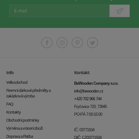
Info
Kontakt
Velkoobchod
BeWooden Company s.r.o.
Firemní dárkové předměty a
info@bewooden.cz
zakázková výroba
+420 702 966 744
FAQ
Fryčovice 720, 73945
Kontakty
PO-PÁ 7:00-15:00
Obchodní podmínky
Výměna a vrácení zboží
IČ: 03771504
Doprava a Platba
DIČ: CZ03771504