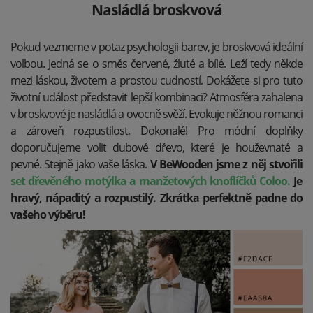
Nasládlá broskvová
Pokud vezmeme v potaz psychologii barev, je broskvová ideální
volbou. Jedná se o směs červené, žluté a bílé. Leží tedy někde
mezi láskou, životem a prostou cudností. Dokážete si pro tuto
životní událost představit lepší kombinaci? Atmosféra zahalena
v broskvové je nasládlá a ovocně svěží. Evokuje něžnou romanci
a zároveň rozpustilost. Dokonalé!
Pro módní doplňky
doporučujeme volit dubové dřevo, které je houževnaté a
pevné. Stejně jako vaše láska.
V BeWooden jsme z něj stvořili
set dřevěného motýlka a manžetových knoflíčků Coloo.
Je
hravý, nápaditý a rozpustilý. Zkrátka perfektně padne do
vašeho výběru!