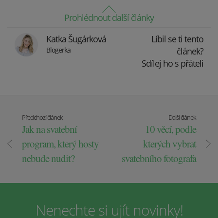
Prohlédnout další články
Katka Šugárková
Líbil se ti tento
Blogerka
článek?
Sdílej ho s přáteli
Předchozí článek
Další článek
Jak na svatební
10 věcí, podle
program, který hosty
kterých vybrat
nebude nudit?
svatebního fotografa
Nenechte si ujít novinky!