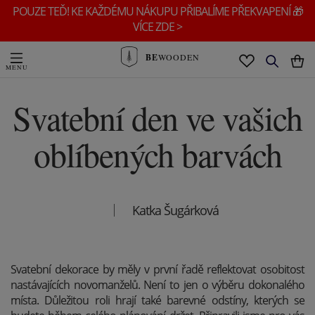
POUZE TEĎ! KE KAŽDÉMU NÁKUPU PŘIBALÍME PŘEKVAPENÍ 🎁
VÍCE ZDE >
BE
WOODEN
Svatební den ve vašich
oblíbených barvách
Katka Šugárková
Svatební dekorace by měly v první řadě reflektovat osobitost
nastávajících novomanželů. Není to jen o výběru dokonalého
místa. Důležitou roli hrají také barevné odstíny, kterých se