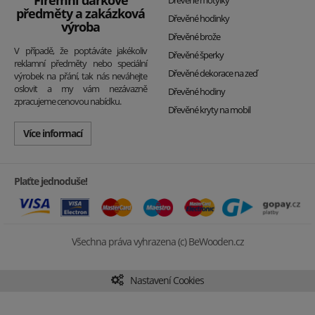
předměty a zakázková
Dřevěné hodinky
výroba
Dřevěné brože
V případě, že poptáváte jakékoliv
Dřevěné šperky
reklamní předměty nebo speciální
Dřevěné dekorace na zeď
výrobek na přání, tak nás neváhejte
oslovit a my vám nezávazně
Dřevěné hodiny
zpracujeme cenovou nabídku.
Dřevěné kryty na mobil
Více informací
Plaťte jednoduše!
Všechna práva vyhrazena (c) BeWooden.cz
Nastavení Cookies