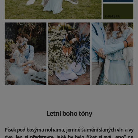
Letní boho tóny
Písek pod bosýma nohama, jemné šumění slaných vln a vy
dva. Jen si představte, jaké by bylo říkat si své „ano“ na