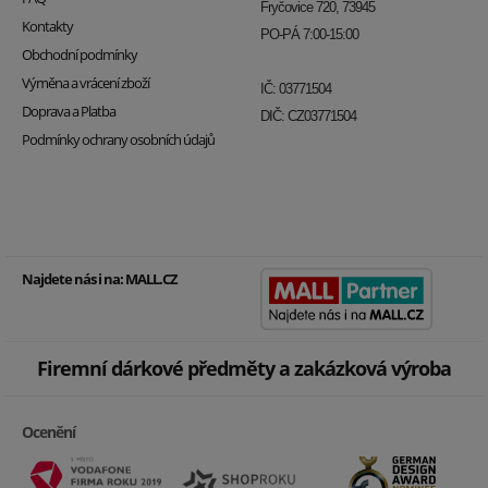
Fryčovice 720, 73945
Kontakty
PO-PÁ 7:00-15:00
Obchodní podmínky
Výměna a vrácení zboží
IČ: 03771504
Doprava a Platba
DIČ: CZ03771504
Podmínky ochrany osobních údajů
Najdete nás i na:
MALL.CZ
Firemní dárkové předměty a zakázková výroba
Ocenění