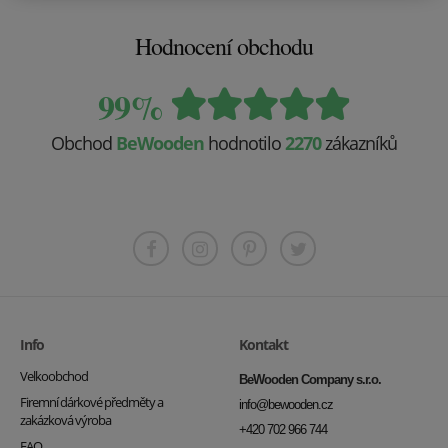
Hodnocení obchodu
99%
Obchod
BeWooden
hodnotilo
2270
zákazníků
Info
Kontakt
Velkoobchod
BeWooden Company s.r.o.
Firemní dárkové předměty a
info@bewooden.cz
zakázková výroba
+420 702 966 744
FAQ