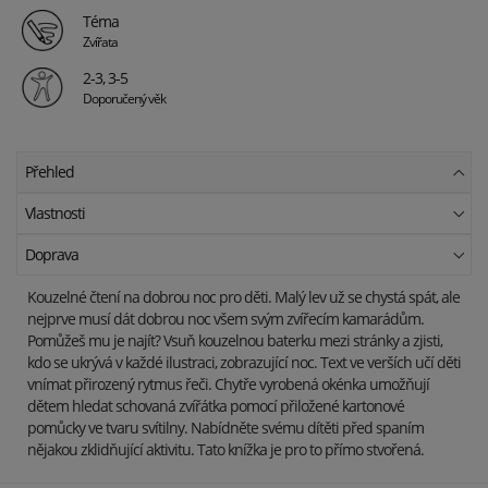
Téma
Zvířata
2-3, 3-5
Doporučený věk
Přehled
Vlastnosti
Doprava
Kouzelné čtení na dobrou noc pro děti. Malý lev už se chystá spát, ale
nejprve musí dát dobrou noc všem svým zvířecím kamarádům.
Pomůžeš mu je najít? Vsuň kouzelnou baterku mezi stránky a zjisti,
kdo se ukrývá v každé ilustraci, zobrazující noc. Text ve verších učí děti
vnímat přirozený rytmus řeči. Chytře vyrobená okénka umožňují
dětem hledat schovaná zvířátka pomocí přiložené kartonové
pomůcky ve tvaru svítilny. Nabídněte svému dítěti před spaním
nějakou zklidňující aktivitu. Tato knížka je pro to přímo stvořená.