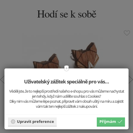
Hodí se k sobě
Uživatelský zážitek speciálně pro vás…
Věděli jste, že to nejlepší prostředí našeho e-shopu pro vás můžeme nachystat
jen tehdy, když nám udělíte souhlas s Cookies?
Dřevěné náušnice Liška
Díky nim vás můžeme lépe poznat, připravit vám obsah ušitý na míru a zajistit
vám tak ten nejlepší zážitek z nakupování.
499 Kč
Vložit do košíku
Upravit preference
Příjmám