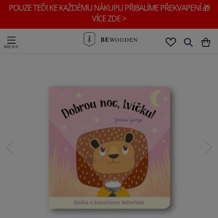
POUZE TEĎ! KE KAŽDÉMU NÁKUPU PŘIBALÍME PŘEKVAPENÍ 🎁
VÍCE ZDE >
BE
WOODEN