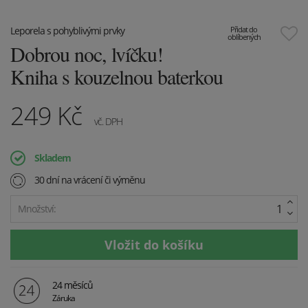
Leporela s pohyblivými prvky
Přidat do
oblíbených
Dobrou noc, lvíčku!
Kniha s kouzelnou baterkou
249
Kč
vč. DPH
Skladem
30 dní na vrácení či výměnu
Množství:
24 měsíců
Záruka