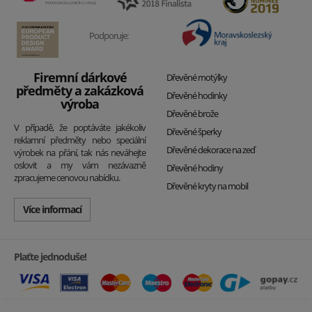
Podporuje:
Firemní dárkové
Dřevěné motýlky
předměty a zakázková
Dřevěné hodinky
výroba
Dřevěné brože
V případě, že poptáváte jakékoliv
Dřevěné šperky
reklamní předměty nebo speciální
Dřevěné dekorace na zeď
výrobek na přání, tak nás neváhejte
oslovit a my vám nezávazně
Dřevěné hodiny
zpracujeme cenovou nabídku.
Dřevěné kryty na mobil
Více informací
Plaťte jednoduše!