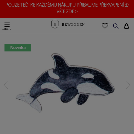
POUZE TEĎ! KE KAŽDÉMU NÁKUPU PŘIBALÍME PŘEKVAPENÍ 🎁
VÍCE ZDE >
BE
WOODEN
Novinka