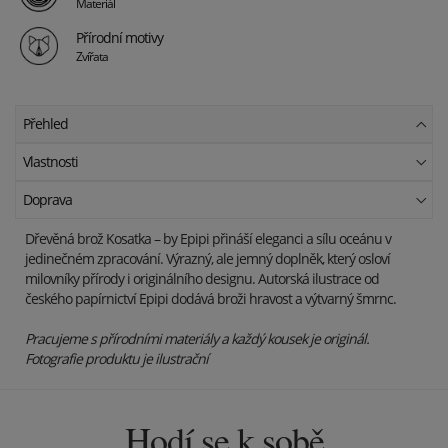
Materiál
Přírodní motivy
Zvířata
Přehled
Vlastnosti
Doprava
Dřevěná brož Kosatka – by Epipi přináší eleganci a sílu oceánu v
jedinečném zpracování. Výrazný, ale jemný doplněk, který osloví
milovníky přírody i originálního designu. Autorská ilustrace od
českého papírnictví Epipi dodává broži hravost a výtvarný šmrnc.
Pracujeme s přírodními materiály a každý kousek je originál.
Fotografie produktu je ilustrační
Hodí se k sobě