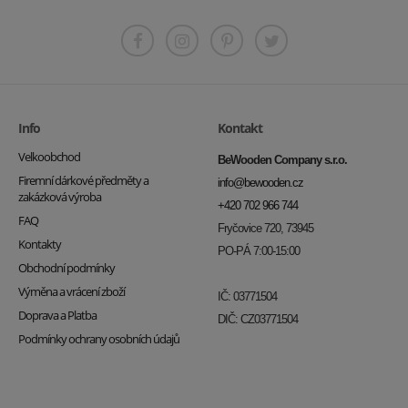
Info
Kontakt
Velkoobchod
BeWooden Company s.r.o.
Firemní dárkové předměty a
info@bewooden.cz
zakázková výroba
+420 702 966 744
FAQ
Fryčovice 720, 73945
Kontakty
PO-PÁ 7:00-15:00
Obchodní podmínky
Výměna a vrácení zboží
IČ: 03771504
Doprava a Platba
DIČ: CZ03771504
Podmínky ochrany osobních údajů