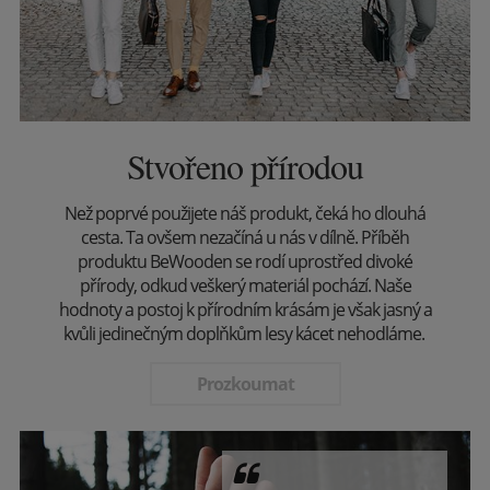
Stvořeno přírodou
Než poprvé použijete náš produkt, čeká ho dlouhá
cesta. Ta ovšem nezačíná u nás v dílně. Příběh
produktu BeWooden se rodí uprostřed divoké
přírody, odkud veškerý materiál pochází. Naše
hodnoty a postoj k přírodním krásám je však jasný a
kvůli jedinečným doplňkům lesy kácet nehodláme.
Prozkoumat