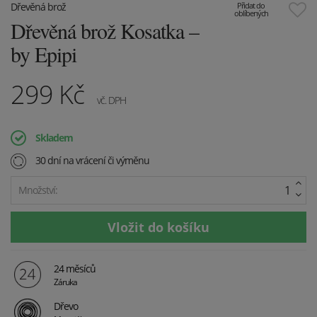
Dřevěná brož
Přidat do
oblíbených
Dřevěná brož Kosatka –
by Epipi
299
Kč
vč. DPH
Skladem
30 dní na vrácení či výměnu
Množství:
24 měsíců
Záruka
Dřevo