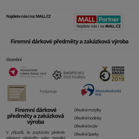
Najdete nás i na:
MALL.CZ
Firemní dárkové předměty a zakázková výroba
Ocenění
Podporuje:
Firemní dárkové
Dřevěné motýlky
předměty a zakázková
Dřevěné hodinky
výroba
Dřevěné brože
V případě, že poptáváte jakékoliv
Dřevěné šperky
reklamní předměty nebo speciální