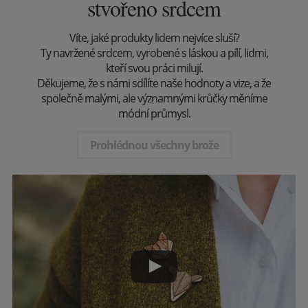
stvořeno srdcem
Víte, jaké produkty lidem nejvíce sluší?
Ty navržené srdcem, vyrobené s láskou a pílí, lidmi,
kteří svou práci milují.
Děkujeme, že s námi sdílíte naše hodnoty a vize, a že
společně malými, ale významnými krůčky měníme
módní průmysl.
Prohlédnou všechny brože