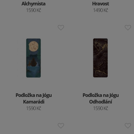
Alchymista
Hravost
1590 Kč
1490 Kč
Podložka na Jógu
Podložka na Jógu
Kamarádi
Odhodlání
1590 Kč
1590 Kč