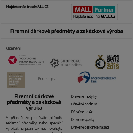
Najdete nás i na:
MALL.CZ
Firemní dárkové předměty a zakázková výroba
Ocenění
Podporuje:
Firemní dárkové
Dřevěné motýlky
předměty a zakázková
Dřevěné hodinky
výroba
Dřevěné brože
V případě, že poptáváte jakékoliv
Dřevěné šperky
reklamní předměty nebo speciální
Dřevěné dekorace na zeď
výrobek na přání, tak nás neváhejte