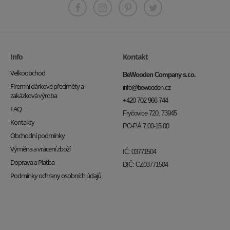
Info
Kontakt
Velkoobchod
BeWooden Company s.r.o.
Firemní dárkové předměty a
info@bewooden.cz
zakázková výroba
+420 702 966 744
FAQ
Fryčovice 720, 73945
Kontakty
PO-PÁ 7:00-15:00
Obchodní podmínky
Výměna a vrácení zboží
IČ: 03771504
Doprava a Platba
DIČ: CZ03771504
Podmínky ochrany osobních údajů