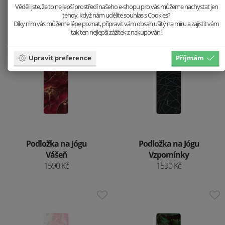
1590 Kč
1590 Kč
Věděli jste, že to nejlepší prostředí našeho e-shopu pro vás můžeme nachystat jen
tehdy, když nám udělíte souhlas s Cookies?
Díky nim vás můžeme lépe poznat, připravit vám obsah ušitý na míru a zajistit vám
tak ten nejlepší zážitek z nakupování.
Upravit preference
Příjmám
Podložka na Jógu
Podložka na Jógu
Vášeň
Vzpomínky
1590 Kč
1590 Kč