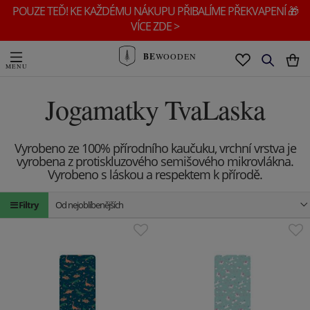
POUZE TEĎ! KE KAŽDÉMU NÁKUPU PŘIBALÍME PŘEKVAPENÍ 🎁
VÍCE ZDE >
BE
WOODEN
Jogamatky TvaLaska
Vyrobeno ze 100% přírodního kaučuku, vrchní vrstva je
vyrobena z protiskluzového semišového mikrovlákna.
Vyrobeno s láskou a respektem k přírodě.
Filtry
Od nejoblíbenějších