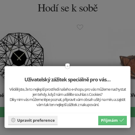
Hodí se k sobě
Uživatelský zážitek speciálně pro vás…
Věděli jste, že to nejlepší prostředí našeho e-shopu pro vás můžeme nachystat
jen tehdy, když nám udělíte souhlas s Cookies?
Dřevěné náušnice Liška
Díky nim vás můžeme lépe poznat, připravit vám obsah ušitý na míru a zajistit
499 Kč
vám tak ten nejlepší zážitek z nakupování.
Vložit do košíku
Upravit preference
Příjmám