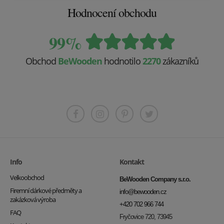
Hodnocení obchodu
99%
Obchod
BeWooden
hodnotilo
2270
zákazníků
Info
Kontakt
Velkoobchod
BeWooden Company s.r.o.
Firemní dárkové předměty a
info@bewooden.cz
zakázková výroba
+420 702 966 744
FAQ
Fryčovice 720, 73945