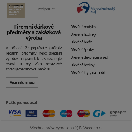
Podporuje:
Firemní dárkové
Dřevěné motýlky
předměty a zakázková
Dřevěné hodinky
výroba
Dřevěné brože
V případě, že poptáváte jakékoliv
Dřevěné šperky
reklamní předměty nebo speciální
Dřevěné dekorace na zeď
výrobek na přání, tak nás neváhejte
oslovit a my vám nezávazně
Dřevěné hodiny
zpracujeme cenovou nabídku.
Dřevěné kryty na mobil
Více informací
Plaťte jednoduše!
Všechna práva vyhrazena (c) BeWooden.cz