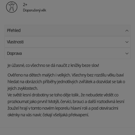
2+
Doporučený věk
Přehled
Vlastnosti
Doprava
Je úžasné, co všechno se dá naučit z knížky beze slov!
Ověřeno na dětech malých i velkých. Všechny bez rozdílu věku baví
hledat na obrázcích příběhy jednotlivých zvířátek a dozvídat se tak o
jejich zvyklostech.
Ve světě lesní drobotiny se toho děje tolik , že nebudete vědět co
prozkoumat jako první!
Motýli, červíci, brouci a další roztodivná lesní
žoužel hrají v tomto novém leporelu hlavní roli a pod otevíracími
okénky na vás navíc čekají všelijaká překvapení.