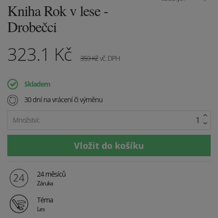
Kniha Rok v lese -
Drobečci
323.1
Kč
359
Kč
vč. DPH
Skladem
30 dní na vrácení či výměnu
Množství:
24 měsíců
Záruka
Téma
Les