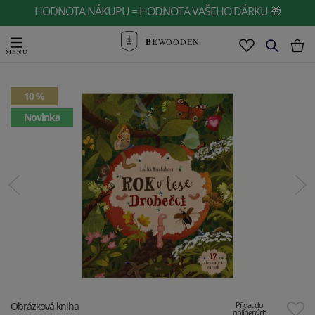
HODNOTA NÁKUPU = HODNOTA VAŠEHO DÁRKU 🎁
BE
WOODEN
10 %
Novinka
Obrázková kniha
Přidat do
oblíbených