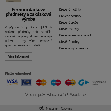
Firemní dárkové
Dřevěné motýlky
předměty a zakázková
Dřevěné hodinky
výroba
Dřevěné brože
V případě, že poptáváte jakékoliv
Dřevěné šperky
reklamní předměty nebo speciální
Dřevěné dekorace na zeď
výrobek na přání, tak nás neváhejte
oslovit a my vám nezávazně
Dřevěné hodiny
zpracujeme cenovou nabídku.
Dřevěné kryty na mobil
Více informací
Plaťte jednoduše!
Všechna práva vyhrazena (c) BeWooden.cz
Nastavení Cookies