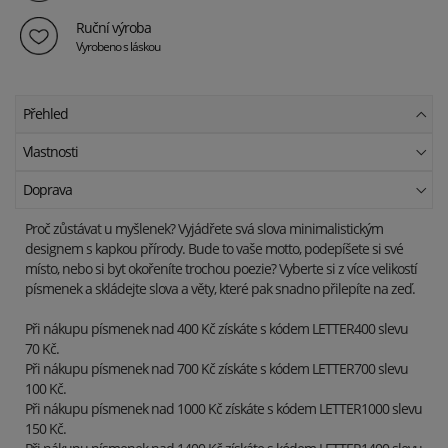
Ruční výroba
Vyrobeno s láskou
Přehled
Vlastnosti
Doprava
Proč zůstávat u myšlenek? Vyjádřete svá slova minimalistickým
designem s kapkou přírody. Bude to vaše motto, podepíšete si své
místo, nebo si byt okořeníte trochou poezie? Vyberte si z více velikostí
písmenek a skládejte slova a věty, které pak snadno přilepíte na zeď.
Při nákupu písmenek nad 400 Kč získáte s kódem LETTER400 slevu
70 Kč.
Při nákupu písmenek nad 700 Kč získáte s kódem LETTER700 slevu
100 Kč.
Při nákupu písmenek nad 1000 Kč získáte s kódem LETTER1000 slevu
150 Kč.