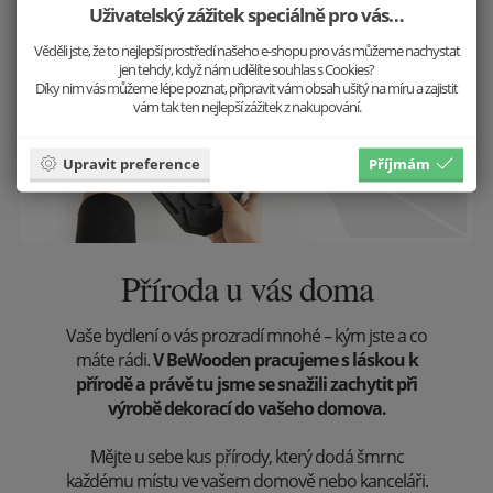
Uživatelský zážitek speciálně pro vás…
Věděli jste, že to nejlepší prostředí našeho e-shopu pro vás můžeme nachystat
jen tehdy, když nám udělíte souhlas s Cookies?
Díky nim vás můžeme lépe poznat, připravit vám obsah ušitý na míru a zajistit
vám tak ten nejlepší zážitek z nakupování.
Upravit preference
Příjmám
Příroda u vás doma
Vaše bydlení o vás prozradí mnohé – kým jste a co
máte rádi.
V BeWooden pracujeme s láskou k
přírodě a právě tu jsme se snažili zachytit při
výrobě dekorací do vašeho domova.
Mějte u sebe kus přírody, který dodá šmrnc
každému místu ve vašem domově nebo kanceláři.