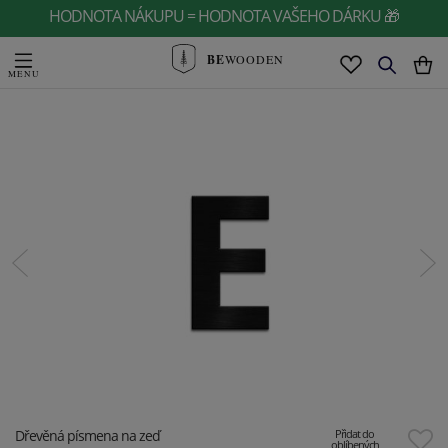
HODNOTA NÁKUPU = HODNOTA VAŠEHO DÁRKU 🎁
BE
WOODEN
Dřevěná písmena na zeď
Přidat do
oblíbených