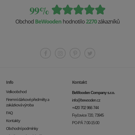
99%
Obchod
BeWooden
hodnotilo
2270
zákazníků
Info
Kontakt
Velkoobchod
BeWooden Company s.r.o.
Firemní dárkové předměty a
info@bewooden.cz
zakázková výroba
+420 702 966 744
FAQ
Fryčovice 720, 73945
Kontakty
PO-PÁ 7:00-15:00
Obchodní podmínky