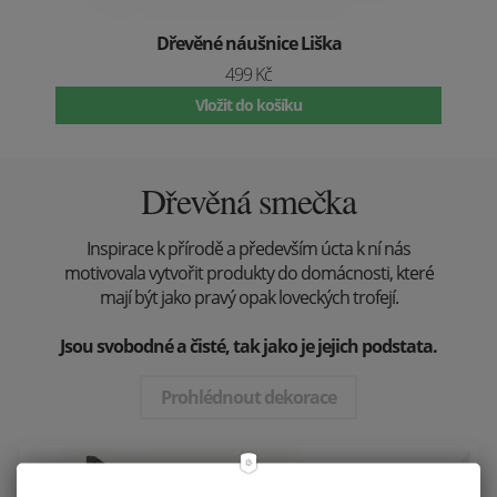
Dřevěné náušnice Liška
499 Kč
Vložit do košíku
Dřevěná smečka
Inspirace k přírodě a především úcta k ní nás
motivovala vytvořit produkty do domácnosti, které
mají být jako pravý opak loveckých trofejí.
Jsou svobodné a čisté, tak jako je jejich podstata.
Prohlédnout dekorace