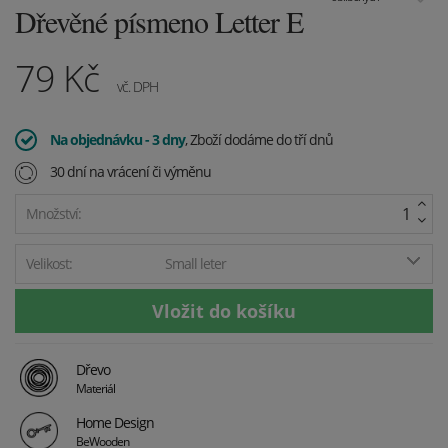
Dřevěné písmeno Letter E
79
Kč
vč. DPH
Na objednávku - 3 dny
, Zboží dodáme do tří dnů
30 dní na vrácení či výměnu
Množství:
Velikost:
Small leter
Dřevo
Materiál
Home Design
BeWooden