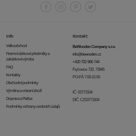
Info
Kontakt
Velkoobchod
BeWooden Company s.r.o.
Firemní dárkové předměty a
info@bewooden.cz
zakázková výroba
+420 702 966 744
FAQ
Fryčovice 720, 73945
Kontakty
PO-PÁ 7:00-15:00
Obchodní podmínky
Výměna a vrácení zboží
IČ: 03771504
Doprava a Platba
DIČ: CZ03771504
Podmínky ochrany osobních údajů