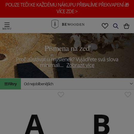
POUZE TEĎ! KE KAŽDÉMU NÁKUPU PŘIBALÍME PŘEKVAPENÍ 🎁
VÍCE ZDE >
BE
WOODEN
Písmena na zeď
Proč zůstávat u myšlenek? Vyjádřete svá slova
minimali
...
Zobrazit více
Filtry
Od nejoblíbenějších