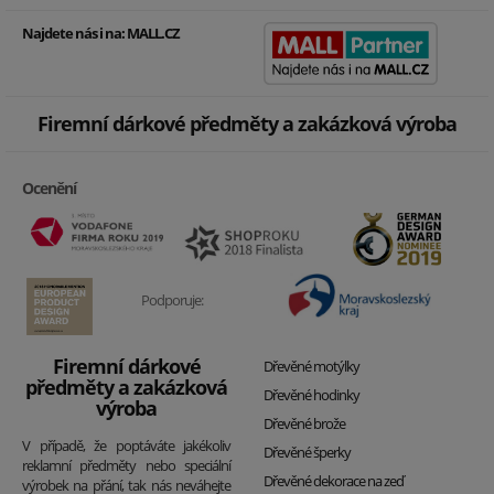
Najdete nás i na:
MALL.CZ
Firemní dárkové předměty a zakázková výroba
Ocenění
Podporuje:
Firemní dárkové
Dřevěné motýlky
předměty a zakázková
Dřevěné hodinky
výroba
Dřevěné brože
V případě, že poptáváte jakékoliv
Dřevěné šperky
reklamní předměty nebo speciální
Dřevěné dekorace na zeď
výrobek na přání, tak nás neváhejte