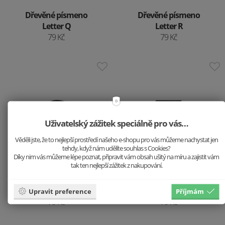
Dřevěné písmeno
Dřevěné písmeno
Letter Q
Letter R
79 Kč
79 Kč
Uživatelský zážitek speciálně pro vás…
Věděli jste, že to nejlepší prostředí našeho e-shopu pro vás můžeme nachystat jen
tehdy, když nám udělíte souhlas s Cookies?
Díky nim vás můžeme lépe poznat, připravit vám obsah ušitý na míru a zajistit vám
tak ten nejlepší zážitek z nakupování.
Dřevěné písmeno
Dřevěné písmeno
Letter S
Letter T
Upravit preference
Příjmám
79 Kč
79 Kč