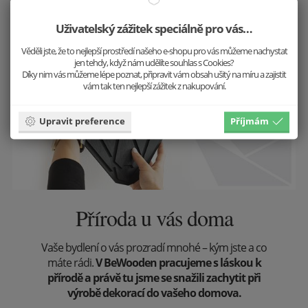
Uživatelský zážitek speciálně pro vás…
Věděli jste, že to nejlepší prostředí našeho e-shopu pro vás můžeme nachystat
jen tehdy, když nám udělíte souhlas s Cookies?
Díky nim vás můžeme lépe poznat, připravit vám obsah ušitý na míru a zajistit
vám tak ten nejlepší zážitek z nakupování.
Upravit preference
Příjmám
Příroda u vás doma
Vaše bydlení o vás prozradí mnohé – kým jste a co
máte rádi.
V BeWooden pracujeme s láskou k
přírodě a právě tu jsme se snažili zachytit při
výrobě dekorací do vašeho domova.