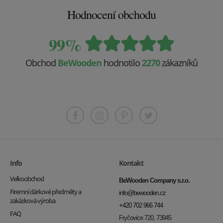
Hodnocení obchodu
99%
Obchod
BeWooden
hodnotilo
2270
zákazníků
Info
Kontakt
Velkoobchod
BeWooden Company s.r.o.
Firemní dárkové předměty a
info@bewooden.cz
zakázková výroba
+420 702 966 744
FAQ
Fryčovice 720, 73945