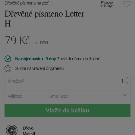
Dřevěná písmena na zeď
Přidat do
oblíbených
Dřevěné písmeno Letter
H
79
Kč
vč. DPH
Na objednávku - 3 dny
, Zboží dodáme do tří dnů
30 dní na vrácení či výměnu
Množství:
Velikost:
Small leter
Dřevo
Materiál