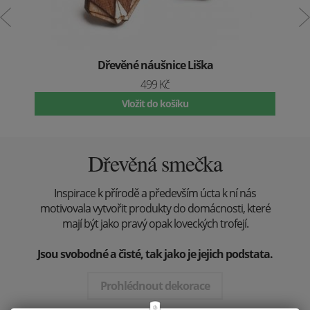
Dřevěné náušnice Liška
499 Kč
Vložit do košíku
Dřevěná smečka
Inspirace k přírodě a především úcta k ní nás
motivovala vytvořit produkty do domácnosti, které
mají být jako pravý opak loveckých trofejí.
Jsou svobodné a čisté, tak jako je jejich podstata.
Prohlédnout dekorace