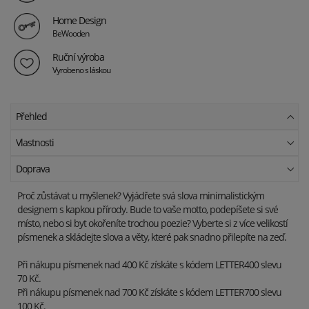
Home Design
BeWooden
Ruční výroba
Vyrobeno s láskou
Přehled
Vlastnosti
Doprava
Proč zůstávat u myšlenek? Vyjádřete svá slova minimalistickým
designem s kapkou přírody. Bude to vaše motto, podepíšete si své
místo, nebo si byt okořeníte trochou poezie? Vyberte si z více velikostí
písmenek a skládejte slova a věty, které pak snadno přilepíte na zeď.
Při nákupu písmenek nad 400 Kč získáte s kódem LETTER400 slevu
70 Kč.
Při nákupu písmenek nad 700 Kč získáte s kódem LETTER700 slevu
100 Kč.