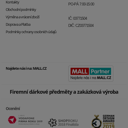
Kontakty
PO-PÁ 7:00-15:00
Obchodní podmínky
Výměna a vrácení zboží
IČ: 03771504
Doprava a Platba
DIČ: CZ03771504
Podmínky ochrany osobních údajů
Najdete nás i na:
MALL.CZ
Firemní dárkové předměty a zakázková výroba
Ocenění