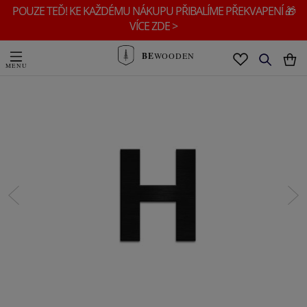
POUZE TEĎ! KE KAŽDÉMU NÁKUPU PŘIBALÍME PŘEKVAPENÍ 🎁
VÍCE ZDE >
BE
WOODEN