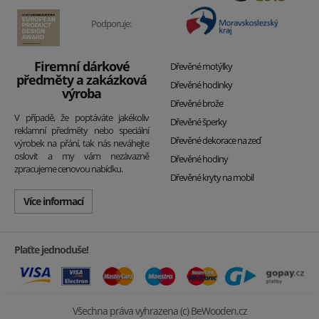
Podporuje:
Firemní dárkové
Dřevěné motýlky
předměty a zakázková
Dřevěné hodinky
výroba
Dřevěné brože
V případě, že poptáváte jakékoliv
Dřevěné šperky
reklamní předměty nebo speciální
Dřevěné dekorace na zeď
výrobek na přání, tak nás neváhejte
oslovit a my vám nezávazně
Dřevěné hodiny
zpracujeme cenovou nabídku.
Dřevěné kryty na mobil
Více informací
Plaťte jednoduše!
Všechna práva vyhrazena (c) BeWooden.cz