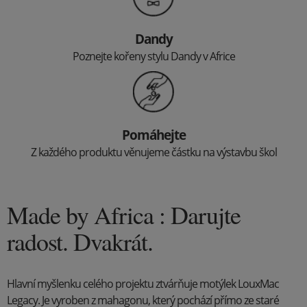
Dandy
Poznejte kořeny stylu Dandy v Africe
Pomáhejte
Z každého produktu věnujeme částku na výstavbu škol
Made by Africa : Darujte
radost. Dvakrát.
Hlavní myšlenku celého projektu ztvárňuje motýlek LouxMac
Legacy. Je vyroben z mahagonu, který pochází přímo ze staré