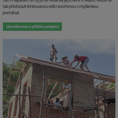
nás s nápadem a my jsme neváhali jej změnit v realitu. Můžeme
tak představit limitovanou edici stvořenou s myšlenkou
pomáhat.
Více informací o příběhu projektu