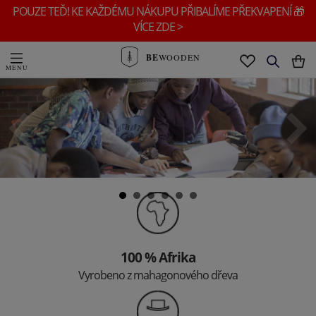
POUZE TEĎ! KE KAŽDÉMU NÁKUPU PŘIBALÍME PŘEKVAPENÍ 🎁
VÍCE ZDE >
BE
WOODEN
100 % Afrika
Vyrobeno z mahagonového dřeva