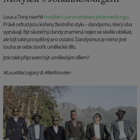
Loux a Tony navrhli
motýlek s panoramatem Johannesburgu
.
Právě odtud jsou kořeny životního stylu – dandysmu, který oba
vyznávají. Být skutečný dandy znamená nejen se skvěle oblékat,
ale být také prospěšný pro ostatní. Dandysmus je mimo jiné
touha ze sebe stvořit umělecké dílo.
Jste také připraveni být uměleckým dílem?
#LouxMacLegacy &
#BeWooden