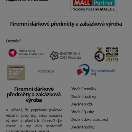
Firemní dárkové předměty a zakázková výroba
Ocenění
Podporuje:
Firemní dárkové
Dřevěné motýlky
předměty a zakázková
Dřevěné hodinky
výroba
Dřevěné brože
V případě, že poptáváte jakékoliv
Dřevěné šperky
reklamní předměty nebo speciální
Dřevěné dekorace na zeď
výrobek na přání, tak nás neváhejte
oslovit a my vám nezávazně
Dřevěné hodiny
zpracujeme cenovou nabídku.