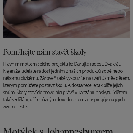
Pomáhejte nám stavět školy
Hlavním mottem celého projektu je: Darujte radost. Dvakrát.
Nejen že, uděláte radost jedním z našich produktů sobě nebo
někomu blízkému. Zároveň také vykouzlíte na tváři úsměv dětem,
kterým pomůžete postavit školu. A dostanete je tak blíže jejich
snům. Školy staví dobrovolníci právě v Tanzánii, poskytují dětem
také vzdělání, učí je různým dovednostem a inspirují je na jejich
životní cestě.
Motýlek s Johannesburgem