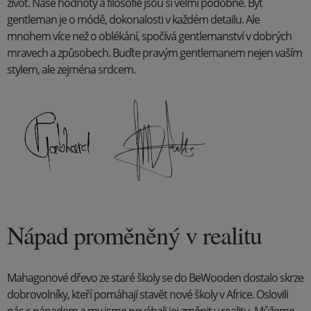
život. Naše hodnoty a filosofie jsou si velmi podobné. Být
gentleman je o módě, dokonalosti v každém detailu. Ale
mnohem více než o oblékání, spočívá gentlemanství v dobrých
mravech a způsobech. Buďte pravým gentlemanem nejen vaším
stylem, ale zejména srdcem.
Nápad proměněný v realitu
Mahagonové dřevo ze staré školy se do BeWooden dostalo skrze
dobrovolníky, kteří pomáhají stavět nové školy v Africe. Oslovili