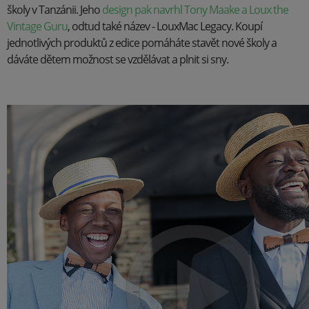
školy v Tanzánii. Jeho
design pak navrhl Tony Maake a Loux the
Vintage Guru
, odtud také název - LouxMac Legacy. Koupí
jednotlivých produktů z edice pomáháte stavět nové školy a
dáváte dětem možnost se vzdělávat a plnit si sny.