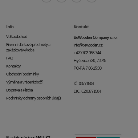
Info
Kontakt
Velkoobchod
BeWooden Company s.r.o.
Firemní dárkové předměty a
info@bewooden.cz
zakázková výroba
+420 702 966 744
FAQ
Fryčovice 720, 73945
Kontakty
PO-PÁ 7:00-15:00
Obchodní podmínky
Výměna a vrácení zboží
IČ: 03771504
Doprava a Platba
DIČ: CZ03771504
Podmínky ochrany osobních údajů
Najdete nás i na:
MALL.CZ