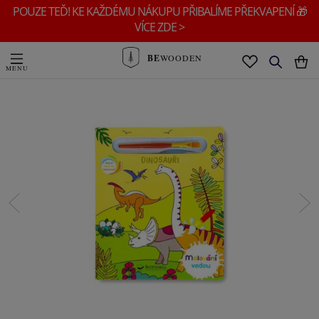
POUZE TEĎ! KE KAŽDÉMU NÁKUPU PŘIBALÍME PŘEKVAPENÍ 🎁
VÍCE ZDE >
BE
WOODEN