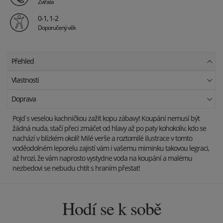
Zvířata
0-1, 1-2
Doporučený věk
Přehled
Vlastnosti
Doprava
Pojď s veselou kachničkou zažít kopu zábavy! Koupání nemusí být
žádná nuda, stačí přeci zmáčet od hlavy až po paty kohokoliv, kdo se
nachází v blízkém okolí! Milé verše a roztomilé ilustrace v tomto
voděodolném leporelu zajistí vám i vašemu miminku takovou legraci,
až hrozí, že vám naprosto vystydne voda na koupání a malému
nezbedovi se nebudu chtít s hraním přestat!
Hodí se k sobě