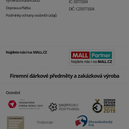
Výměna a vrácení zboží
IČ: 03771504
Doprava a Platba
DIČ: CZ03771504
Podmínky ochrany osobních údajů
Najdete nás i na:
MALL.CZ
Firemní dárkové předměty a zakázková výroba
Ocenění
Podporuje: