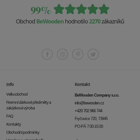
99%
Obchod
BeWooden
hodnotilo
2270
zákazníků
Info
Kontakt
Velkoobchod
BeWooden Company s.r.o.
Firemní dárkové předměty a
info@bewooden.cz
zakázková výroba
+420 702 966 744
FAQ
Fryčovice 720, 73945
Kontakty
PO-PÁ 7:00-15:00
Obchodní podmínky