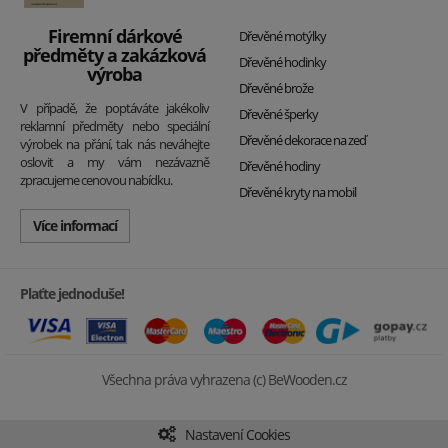
Firemní dárkové
Dřevěné motýlky
předměty a zakázková
Dřevěné hodinky
výroba
Dřevěné brože
V případě, že poptáváte jakékoliv
Dřevěné šperky
reklamní předměty nebo speciální
Dřevěné dekorace na zeď
výrobek na přání, tak nás neváhejte
oslovit a my vám nezávazně
Dřevěné hodiny
zpracujeme cenovou nabídku.
Dřevěné kryty na mobil
Více informací
Plaťte jednoduše!
Všechna práva vyhrazena (c) BeWooden.cz
Nastavení Cookies