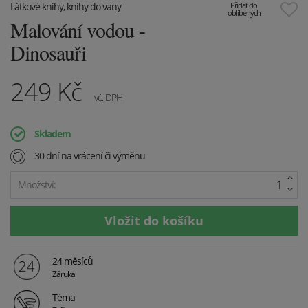
Látkové knihy, knihy do vany
Přidat do
oblíbených
Malování vodou -
Dinosauři
249
Kč
vč. DPH
Skladem
30 dní na vrácení či výměnu
Množství:
24 měsíců
Záruka
Téma