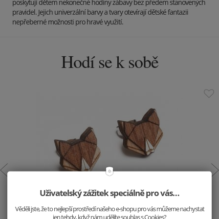
poskytují dětem nekonečné hodiny zábavy bez předem stanovených
pravidel. Jejich univerzální barvy a tvary otevírají dětské fantazii
nepřeberné možnosti pro hravé využití.
Hodí se k sobě
Uživatelský zážitek speciálně pro vás…
Dřevěné náušnice Liška
Věděli jste, že to nejlepší prostředí našeho e-shopu pro vás můžeme nachystat
499 Kč
jen tehdy, když nám udělíte souhlas s Cookies?