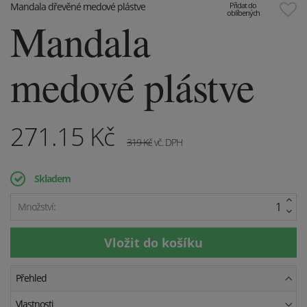
Mandala dřevěné medové plástve
Přidat do
oblíbených
Mandala
medové plástve
271.15
Kč
319
Kč
vč. DPH
Skladem
Množství:
Přehled
Vlastnosti