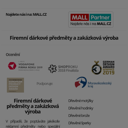
Najdete nás i na:
MALL.CZ
Firemní dárkové předměty a zakázková výroba
Ocenění
Podporuje:
Firemní dárkové
Dřevěné motýlky
předměty a zakázková
Dřevěné hodinky
výroba
Dřevěné brože
V případě, že poptáváte jakékoliv
Dřevěné šperky
reklamní předměty nebo speciální