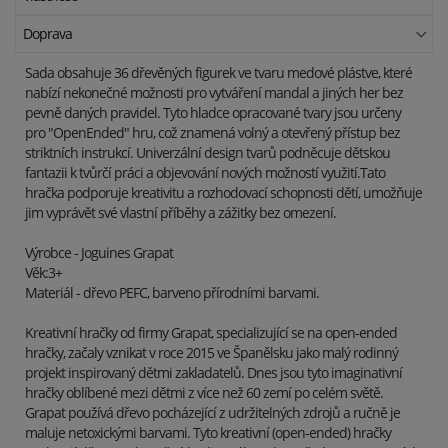
Doprava
Sada obsahuje 36 dřevěných figurek ve tvaru medové plástve, které
nabízí nekonečné možnosti pro vytváření mandal a jiných her bez
pevně daných pravidel. Tyto hladce opracované tvary jsou určeny
pro "OpenEnded" hru, což znamená volný a otevřený přístup bez
striktních instrukcí. Univerzální design tvarů podněcuje dětskou
fantazii k tvůrčí práci a objevování nových možností využití.Tato
hračka podporuje kreativitu a rozhodovací schopnosti dětí, umožňuje
jim vyprávět své vlastní příběhy a zážitky bez omezení.
Výrobce - Joguines Grapat
Věk:3+
Materiál - dřevo PEFC, barveno přírodními barvami.
Kreativní hračky od firmy Grapat, specializující se na open-ended
hračky, začaly vznikat v roce 2015 ve Španělsku jako malý rodinný
projekt inspirovaný dětmi zakladatelů. Dnes jsou tyto imaginativní
hračky oblíbené mezi dětmi z více než 60 zemí po celém světě.
Grapat používá dřevo pocházející z udržitelných zdrojů a ručně je
maluje netoxickými barvami. Tyto kreativní (open-ended) hračky