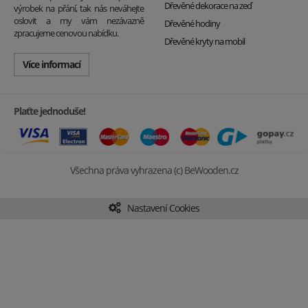
Dřevěné dekorace na zeď
výrobek na přání, tak nás neváhejte
oslovit a my vám nezávazně
Dřevěné hodiny
zpracujeme cenovou nabídku.
Dřevěné kryty na mobil
Více informací
Plaťte jednoduše!
Všechna práva vyhrazena (c) BeWooden.cz
Nastavení Cookies