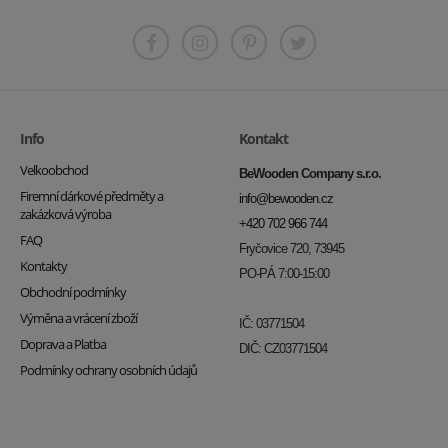
Info
Kontakt
Velkoobchod
BeWooden Company s.r.o.
Firemní dárkové předměty a
info@bewooden.cz
zakázková výroba
+420 702 966 744
FAQ
Fryčovice 720, 73945
Kontakty
PO-PÁ 7:00-15:00
Obchodní podmínky
Výměna a vrácení zboží
IČ: 03771504
Doprava a Platba
DIČ: CZ03771504
Podmínky ochrany osobních údajů