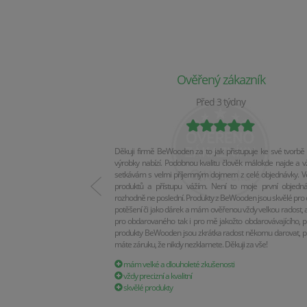
Ověřený zákazník
Před 3 týdny
Děkuji firmě BeWooden za to jak přistupuje ke své tvorbě 
výrobky nabízí. Podobnou kvalitu člověk málokde najde a v
setkávám s velmi příjemným dojmem z celé objednávky. Vel
produktů a přístupu vážím. Není to moje první objedn
rozhodně ne poslední. Produkty z BeWooden jsou skvělé pro 
potěšení či jako dárek a mám ověřenou vždy velkou radost, a
pro obdarovaného tak i pro mě jakožto obdarovávajícího, p
produkty BeWooden jsou zkrátka radost někomu darovat, p
máte záruku, že nikdy nezklamete. Děkuji za vše!
mám velké a dlouholeté zkušenosti
vždy precizní a kvalitní
skvělé produkty