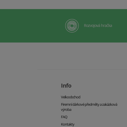
Rozvojová hračka
Info
Velkoobchod
Firemní dárkové předměty a zakázková
výroba
FAQ
Kontakty