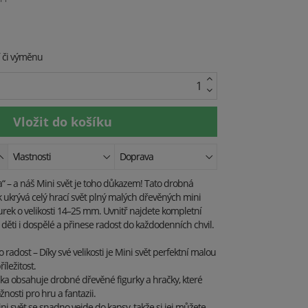
í či výměnu
Vlastnosti
Doprava
a“ – a náš Mini svět je toho důkazem! Tato drobná
rek ukrývá celý hrací svět plný malých dřevěných mini
urek o velikosti 14–25 mm. Uvnitř najdete kompletní
í děti i dospělé a přinese radost do každodenních chvil.
o radost – Díky své velikosti je Mini svět perfektní malou
íležitost.
čka obsahuje drobné dřevěné figurky a hračky, které
nosti pro hru a fantazii.
ni svět se snadno vejde do kapsy, takže si jej můžete