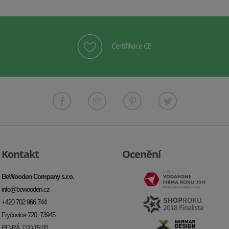
Certifikace CE
Kontakt
Ocenění
BeWooden Company s.r.o.
info@bewooden.cz
+420 702 966 744
Fryčovice 720, 73945
PO-PÁ 7:00-15:00