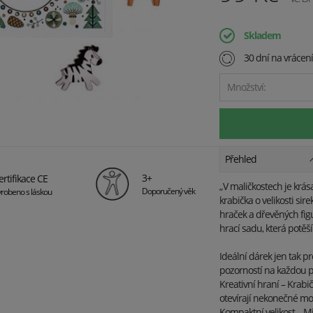
Skladem
30 dní na vrácen
Množství:
Přehled
3+
ertifikace CE
„V maličkostech je krás
Doporučený věk
robeno s láskou
krabička o velikosti si
hraček a dřevěných fig
hrací sadu, která potěš
Ideální dárek jen tak pr
pozorností na každou př
Kreativní hraní – Krabi
otevírají nekonečné mož
Kompaktní velikost – Mi