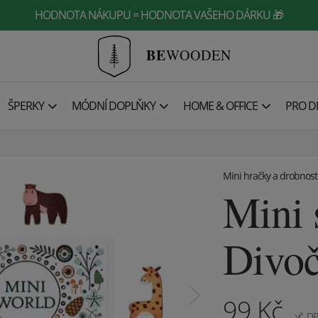
HODNOTA NÁKUPU = HODNOTA VAŠEHO DÁRKU 🎁
BE
WOODEN
ŠPERKY
MÓDNÍ DOPLŇKY
HOME & OFFICE
PRO DĚ
Mini hračky a drobnost
Mini 
Divoč
99
Kč
vč. D