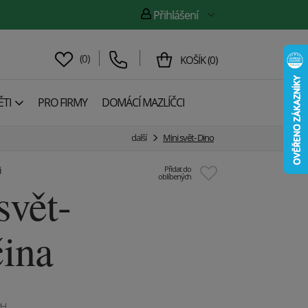
Přihlášení
(
0
)
KOŠÍK
(
0
)
TI
PRO FIRMY
DOMÁCÍ MAZLÍČCI
další
Mini svět- Dino
i
Přidat do
oblíbených
svět-
ina
PH