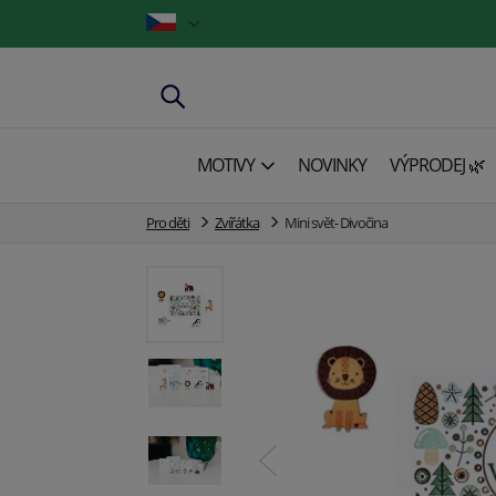
MOTIVY
NOVINKY
VÝPRODEJ 🌿
Pro děti
Zvířátka
Mini svět- Divočina