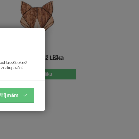
Dřevěná brož Liška
souhlas s Cookies?
299 Kč
k z nakupování.
Vložit do košíku
Příjmám