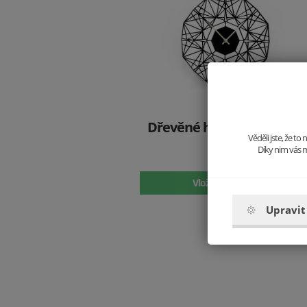
Dřevěné hodiny Arte Nox
Věděli jste, že t
Clock
Díky nim vás m
997 Kč
Vložit do košíku
Upravit