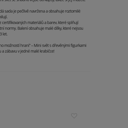
ždá sada je pečlivě navržena a obsahuje roztomilé
ilují.
certifikovaných materiálů a barev, které splňují
ní normy. Balení obsahuje malé dílky, které nejsou
 let.
o možností hraní“ – Mini svět s dřevěnými figurkami
itu a zábavu v jedné malé krabičce!