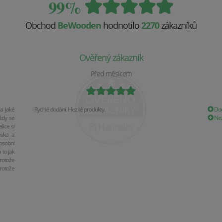
99%
Obchod
BeWooden
hodnotilo
2270
zákazníků
Ověřený zákazník
Před měsícem
a jaké
Rychlé dodání. Hezké produkty.
Dod
ždy se
Nez
ice si
ávka a
osobní
 to jak
rotože
rotože