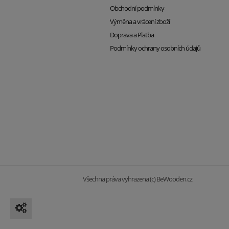
Obchodní podmínky
Výměna a vrácení zboží
Doprava a Platba
Podmínky ochrany osobních údajů
Všechna práva vyhrazena (c) BeWooden.cz