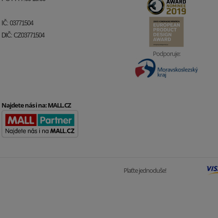
IČ: 03771504
DIČ: CZ03771504
Podporuje:
Najdete nás i na:
MALL.CZ
Plaťte jednoduše!