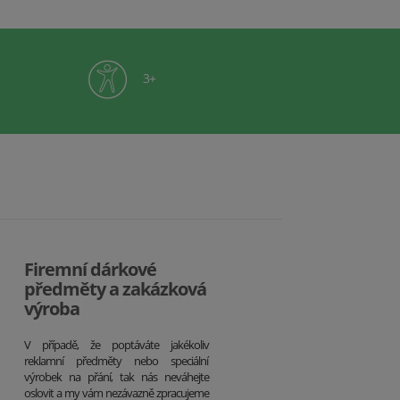
3+
Firemní dárkové
předměty a zakázková
výroba
V případě, že poptáváte jakékoliv
reklamní předměty nebo speciální
výrobek na přání, tak nás neváhejte
oslovit a my vám nezávazně zpracujeme