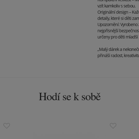
vzít kamkoliv s sebou.
Originální design – Ka
detaily, které si děti zam
Upozornění: Vyrobeno z 
nejpřísnější bezpečnost
určeny pro děti mladší 3
„Malý dárek a nekonečn
přináší radost, kreativ
Hodí se k sobě