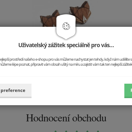
Uživatelský zážitek speciálně pro vás…
Dřevěné náušnice Liška
o nejlepší prostředí našeho e-shopu pro vás můžeme nachystat jen tehdy, když nám udělíte 
499 Kč
ůžeme lépe poznat, připravit vám obsah ušitý na míru a zajistit vám tak ten nejlepší zážite
Vložit do košíku
 preference
Hodnocení obchodu