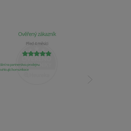
Ověřený zákazník
Ověř
Před 4 měsíci
P
ání na partnerskou prodejnu
Obchod už 2 týdny nereaguj
ahlcující komunikace
Komunikace
Řešení problémů