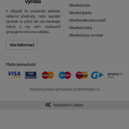
výroba
Dřevěné brože
V případě, že poptáváte jakékoliv
Dřevěné šperky
reklamní předměty nebo speciální
Dřevěné dekorace na zeď
výrobek na přání, tak nás neváhejte
oslovit a my vám nezávazně
Dřevěné hodiny
zpracujeme cenovou nabídku.
Dřevěné kryty na mobil
Více informací
Plaťte jednoduše!
Všechna práva vyhrazena (c) BeWooden.cz
Nastavení Cookies