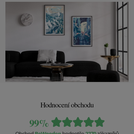
Hodnocení obchodu
99%
Obchod
BeWooden
hodnotilo
2270
zákazníků