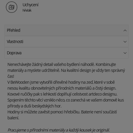
Uchycení
hřebík
Přehled
Vlastnosti
Doprava
Nenechávejte žádný detail vašeho bydlení náhodě. Kombinujte
materiály a myslete udržitelně. Na kvalitní design je vždy ten správný
čas!
V BeWooden jsme vytvořili dřevěné hodiny na zeď, které v sobě
nesou kvalitu obnovitelných přírodních materiálů a čistý design.
Kovové ručičky pak s lehkostí doplňují celistvost artdeco designu.
Spojením těchto věcí vzniklo něco, co zanechá ve vašem domově kus
přírody a duši beskydských hor.
Hodiny si můžete zavěsit pomoci hřebíčku. Baterie není součástí
balení.
Pracujeme s přírodními materiály a každý kousek je originál.