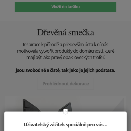
Vložit do košíku
Dřevěná smečka
Inspirace k přírodě a především úcta k ní nás
motivovala vytvořit produkty do domácnosti, které
mají být jako pravý opak loveckých trofejí.
Jsou svobodné a čisté, tak jako je jejich podstata.
Prohlédnout dekorace
Uživatelský zážitek speciálně pro vás…