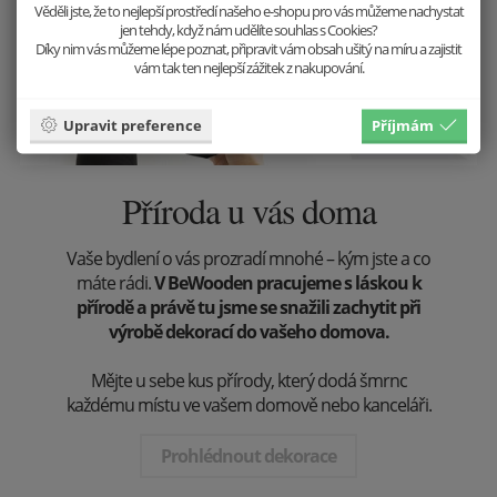
Věděli jste, že to nejlepší prostředí našeho e-shopu pro vás můžeme nachystat
jen tehdy, když nám udělíte souhlas s Cookies?
Díky nim vás můžeme lépe poznat, připravit vám obsah ušitý na míru a zajistit
vám tak ten nejlepší zážitek z nakupování.
Upravit preference
Příjmám
Příroda u vás doma
Vaše bydlení o vás prozradí mnohé – kým jste a co
máte rádi.
V BeWooden pracujeme s láskou k
přírodě a právě tu jsme se snažili zachytit při
výrobě dekorací do vašeho domova.
Mějte u sebe kus přírody, který dodá šmrnc
každému místu ve vašem domově nebo kanceláři.
Prohlédnout dekorace