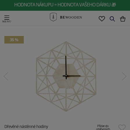
HODNOTA NÁKUPU = HODNOTA VAŠEHO DÁRKU 🎁
BE
WOODEN
35 %
Dřevěné nástěnné hodiny
Přidat do
oblíbených