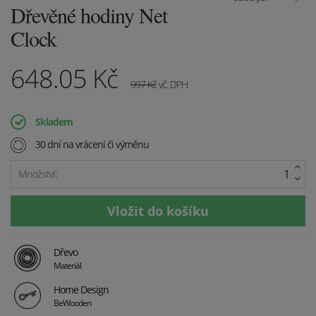
Dřevěné hodiny Net
Clock
648.05
Kč
997
Kč
vč. DPH
Skladem
30 dní na vrácení či výměnu
Množství:
Dřevo
Materiál
Home Design
BeWooden