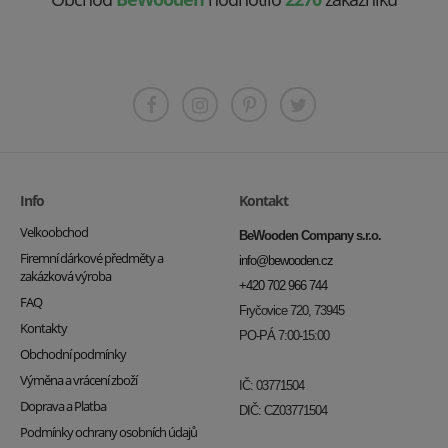
Info
Kontakt
Velkoobchod
BeWooden Company s.r.o.
Firemní dárkové předměty a
info@bewooden.cz
zakázková výroba
+420 702 966 744
FAQ
Fryčovice 720, 73945
Kontakty
PO-PÁ 7:00-15:00
Obchodní podmínky
Výměna a vrácení zboží
IČ: 03771504
Doprava a Platba
DIČ: CZ03771504
Podmínky ochrany osobních údajů