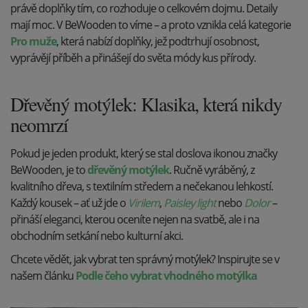
právě doplňky tím, co rozhoduje o celkovém dojmu. Detaily
mají moc. V BeWooden to víme – a proto vznikla celá kategorie
Pro muže
, která nabízí doplňky, jež podtrhují osobnost,
vyprávějí příběh a přinášejí do světa módy kus přírody.
Dřevěný motýlek: Klasika, která nikdy
neomrzí
Pokud je jeden produkt, který se stal doslova ikonou značky
BeWooden, je to
dřevěný motýlek
. Ručně vyráběný, z
kvalitního dřeva, s textilním středem a nečekanou lehkostí.
Každý kousek – ať už jde o
Virilem
,
Paisley light
nebo
Dolor
–
přináší eleganci, kterou oceníte nejen na svatbě, ale i na
obchodním setkání nebo kulturní akci.
Chcete vědět, jak vybrat ten správný motýlek? Inspirujte se v
našem článku
Podle čeho vybrat vhodného motýlka