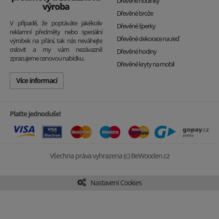
Dřevěné hodinky
výroba
Dřevěné brože
V případě, že poptáváte jakékoliv
Dřevěné šperky
reklamní předměty nebo speciální
Dřevěné dekorace na zeď
výrobek na přání, tak nás neváhejte
oslovit a my vám nezávazně
Dřevěné hodiny
zpracujeme cenovou nabídku.
Dřevěné kryty na mobil
Více informací
Plaťte jednoduše!
Všechna práva vyhrazena (c) BeWooden.cz
Nastavení Cookies