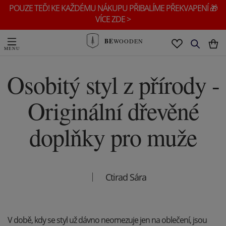
POUZE TEĎ! KE KAŽDÉMU NÁKUPU PŘIBALÍME PŘEKVAPENÍ 🎁
VÍCE ZDE >
BE
WOODEN
Osobitý styl z přírody -
Originální dřevěné
doplňky pro muže
Ctirad Sára
V době, kdy se styl už dávno neomezuje jen na oblečení, jsou