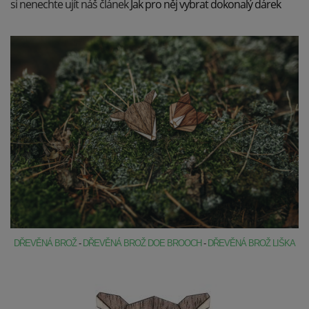
si nenechte ujít náš článek
Jak pro něj vybrat dokonalý dárek
DŘEVĚNÁ BROŽ
-
DŘEVĚNÁ BROŽ DOE BROOCH
-
DŘEVĚNÁ BROŽ LIŠKA