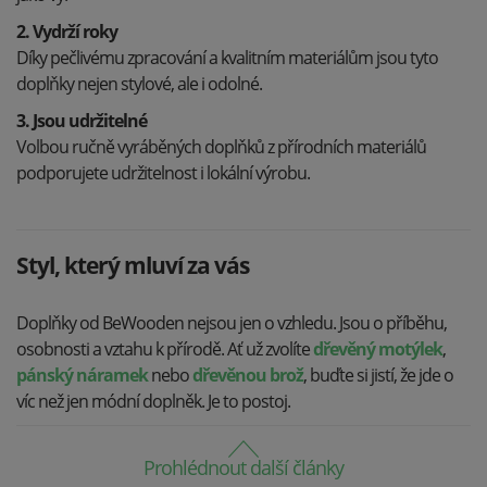
2. Vydrží roky
Díky pečlivému zpracování a kvalitním materiálům jsou tyto
doplňky nejen stylové, ale i odolné.
3. Jsou udržitelné
Volbou ručně vyráběných doplňků z přírodních materiálů
podporujete udržitelnost i lokální výrobu.
Styl, který mluví za vás
Doplňky od BeWooden nejsou jen o vzhledu. Jsou o příběhu,
osobnosti a vztahu k přírodě. Ať už zvolíte
dřevěný motýlek
,
pánský náramek
nebo
dřevěnou brož
, buďte si jistí, že jde o
víc než jen módní doplněk. Je to postoj.
Prohlédnout další články