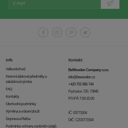
Info
Kontakt
Velkoobchod
BeWooden Company s.r.o.
Firemní dárkové předměty a
info@bewooden.cz
zakázková výroba
+420 702 966 744
FAQ
Fryčovice 720, 73945
Kontakty
PO-PÁ 7:00-15:00
Obchodní podmínky
Výměna a vrácení zboží
IČ: 03771504
Doprava a Platba
DIČ: CZ03771504
Podmínky ochrany osobních údajů