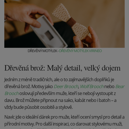
DŘEVĚNÝ MOTÝLEK -
DŘEVĚNÝ MOTÝLEK VIRINEO
Dřevěná brož: Malý detail, velký dojem
Jedním z méně tradičních, ale o to zajímavějších doplňků je
dřevěná brož. Motivy jako
Deer Brooch
,
Wolf Brooch
nebo
Bear
Brooch
oslovují především muže, kteří se nebojí vystoupit z
davu. Brož můžete připnout na sako, kabát nebo i batoh – a
vždy bude působit osobitě a stylově.
Navíc jde o ideální dárek pro muže, kteří ocení smysl pro detail a
přírodní motivy. Pro další inspiraci, co darovat stylovému muži,