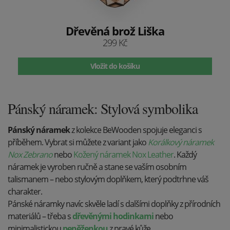
Dřevěná brož Liška
299 Kč
Vložit do košíku
Pánský náramek: Stylová symbolika
Pánský náramek
z kolekce BeWooden spojuje eleganci s
příběhem. Vybrat si můžete z variant jako
Korálkový náramek
Nox Zebrano
nebo
Kožený náramek Nox Leather
. Každý
náramek je vyroben ručně a stane se vaším osobním
talismanem – nebo stylovým doplňkem, který podtrhne váš
charakter.
Pánské náramky navíc skvěle ladí s dalšími doplňky z přírodních
materiálů – třeba s
dřevěnými hodinkami
nebo
minimalistickou
peněženkou
z pravé kůže.