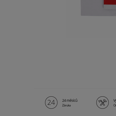
24 měsíců
V
Záruka
Or