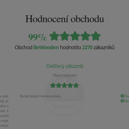
Hodnocení obchodu
99%
Obchod
BeWooden
hodnotilo
2270
zákazníků
Ověřený zákazník
Před měsícem
a jaké
Rychlé dodání. Hezké produkty.
Dod
ždy se
Nez
ice si
ávka a
osobní
 to jak
rotože