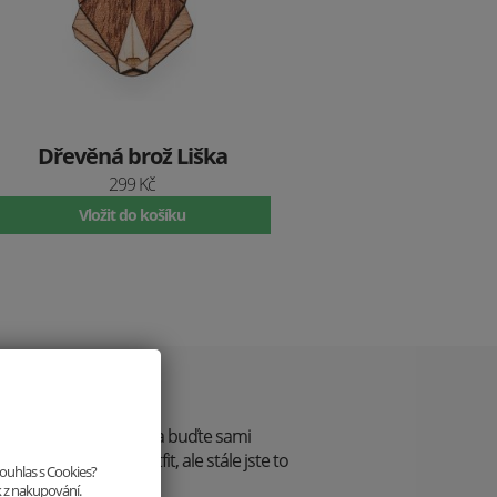
Dřevěná brož Liška
299 Kč
Vložit do košíku
 styl
řte je! Vystupte z řady a buďte sami
, na večeři - jiný outfit, ale stále jste to
souhlas s Cookies?
k z nakupování.