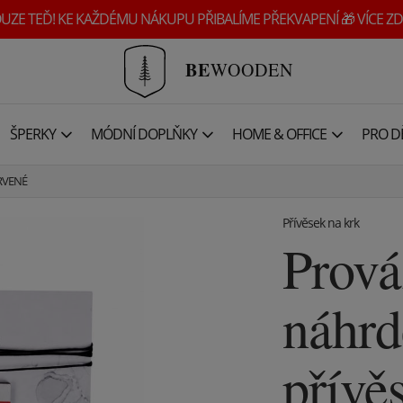
UZE TEĎ! KE KAŽDÉMU NÁKUPU PŘIBALÍME PŘEKVAPENÍ 🎁 VÍCE ZD
BE
WOODEN
ŠPERKY
MÓDNÍ DOPLŇKY
HOME & OFFICE
PRO DĚ
ERVENÉ
Přívěsek na krk
Prov
náhrd
přívě