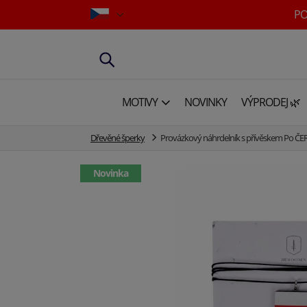
PO
MOTIVY
NOVINKY
VÝPRODEJ 🌿
Dřevěné šperky
Provázkový náhrdelník s přívěskem Po Č
Novinka