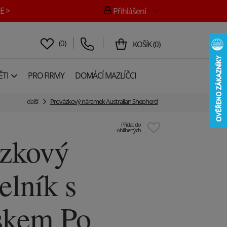
E >
Přihlášení
(
0
)
KOŠÍK
(
0
)
TI
PRO FIRMY
DOMÁCÍ MAZLÍČCI
další
Provázkový náramek Australian Shepherd
Přidat do
oblíbených
ázkový
elník s
skem Po