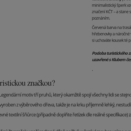
minimalistický šperk v
značení KČT – a stane
poznáním.
Červená barva na trasác
hřebenovky a náročné v
si uchováte kousek té 
Podoba turistického z
uzavřené s Klubem čes
.
uristickou značkou?
Legendární motiv tří pruhů, který okamžitě spojí všechny lidi se stejn
 vyroben z výběrového dřeva, takže je na krku příjemně lehký, nestudí 
né textilní šňůrce (případně doplňte řetízek dle reálné specifikace) 