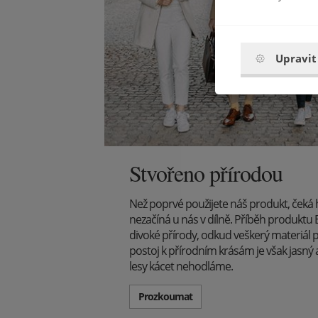
Upravit
Stvořeno přírodou
Než poprvé použijete náš produkt, čeká
nezačíná u nás v dílně. Příběh produkt
divoké přírody, odkud veškerý materiál 
postoj k přírodním krásám je však jasný
lesy kácet nehodláme.
Prozkoumat