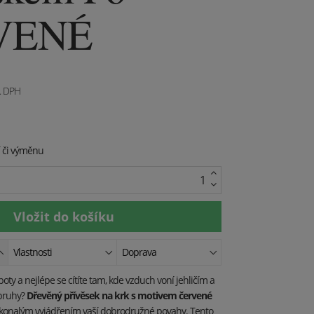
VENÉ
. DPH
í či výměnu
Vlastnosti
Doprava
oty a nejlépe se cítíte tam, kde vzduch voní jehličím a
pruhy?
Dřevěný přívěsek na krk s motivem červené
konalým vyjádřením vaší dobrodružné povahy. Tento