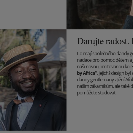
Darujte radost.
Co mají společného dandy gent
nadace pro pomoc dětem a 
naši novou, limitovanou kole
by Africa“
, jejichž design b
dandy gentlemany z Jižní Afri
našim zákazníkům, ale také 
pomůžete studovat.