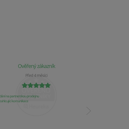
Ověřený zákazník
Ověř
Před 4 měsíci
P
ání na partnerskou prodejnu
Obchod už 2 týdny nereaguj
ahlcující komunikace
Komunikace
Řešení problémů