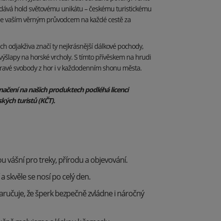
zdává hold světovému unikátu – českému turistickému
 se vaším věrným průvodcem na každé cestě za
h odjakživa značí ty nejkrásnější dálkové pochody,
ýšlapy na horské vrcholy. S tímto přívěskem na hrudi
pravé svobody z hor i v každodenním shonu města.
načení na našich produktech podléhá licenci
kých turistů (KČT).
ou vášní pro treky, přírodu a objevování.
a skvěle se nosí po celý den.
zaručuje, že šperk bezpečně zvládne i náročný