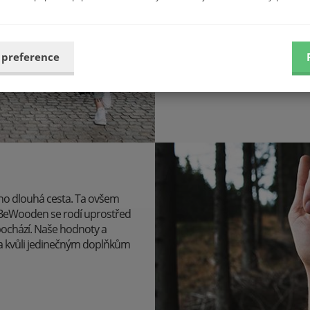
 preference
 ho dlouhá cesta. Ta ovšem
u BeWooden se rodí uprostřed
pochází. Naše hodnoty a
 a kvůli jedinečným doplňkům