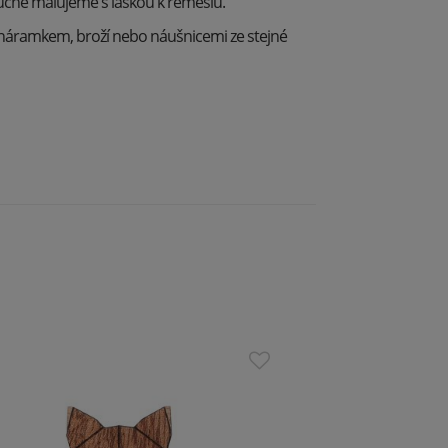
ručně malujeme s láskou k řemeslu.
náramkem, broží nebo náušnicemi ze stejné