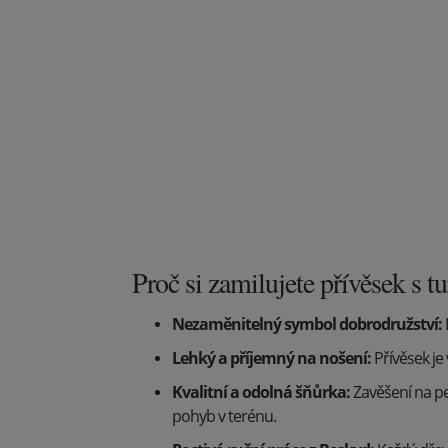
Proč si zamilujete přívěsek s t
Nezaměnitelný symbol dobrodružství:
Lehký a příjemný na nošení:
Přívěsek je
Kvalitní a odolná šňůrka:
Zavěšení na pev
pohyb v terénu.