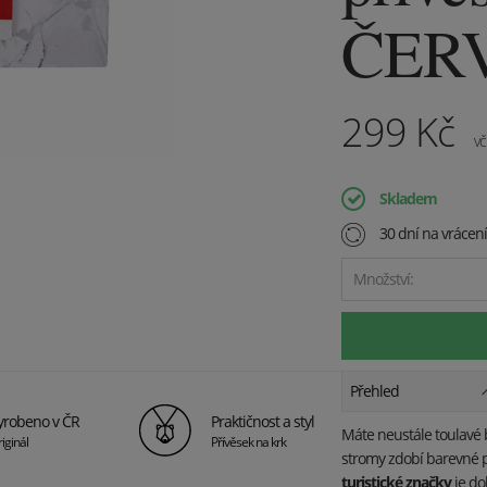
ČER
299
Kč
vč
Skladem
30 dní na vrácen
Množství:
Přehled
yrobeno v ČR
Praktičnost a styl
Máte neustále toulavé b
iginál
Přívěsek na krk
stromy zdobí barevné 
turistické značky
je do