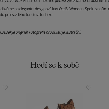
ěný čtvereček v naší rodinné dílně pečlivě vyřezáváme, brousíme a 
odáváme na elegantní designové kartičce BeWooden. Spolu s naším 
u pro každého turistu a turistku.
usek je originál. Fotografie produktu je ilustrační.
Hodí se k sobě