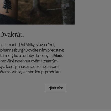
 Dvakrát.
lemani z Jižní Afriky, stavba škol,
Johannesburg? Dovolte nám představit
kci motýlků a ozdoby do klopy –
„Made
yl speciálně navrhnut dvěma známými
ky a které přinášejí radost nejen vám,
dětem v Africe, kterým koupí produktu
Zjistit více