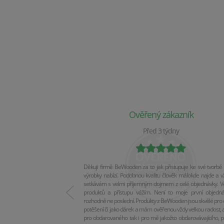
Ověřený zákazník
Před 3 týdny
Děkuji firmě BeWooden za to jak přistupuje ke své tvorbě 
výrobky nabízí. Podobnou kvalitu člověk málokde najde a v
setkávám s velmi příjemným dojmem z celé objednávky. Vel
produktů a přístupu vážím. Není to moje první objedn
rozhodně ne poslední. Produkty z BeWooden jsou skvělé pro 
potěšení či jako dárek a mám ověřenou vždy velkou radost, a
pro obdarovaného tak i pro mě jakožto obdarovávajícího, p