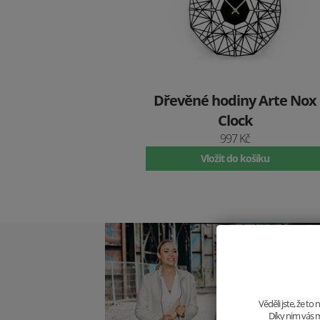
Dřevěné hodiny Arte Nox
Clock
997 Kč
Vložit do košíku
Věděli jste, že t
Díky nim vás m