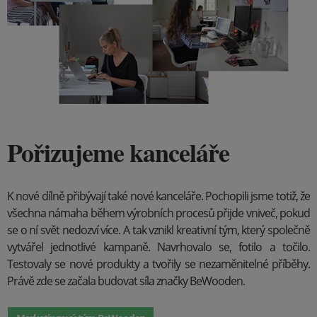
Pořizujeme kanceláře
K nové dílně přibývají také nové kanceláře. Pochopili jsme totiž, že
všechna námaha během výrobních procesů přijde vniveč, pokud
se o ní svět nedozví více. A tak vznikl kreativní tým, který společně
vytvářel jednotlivé kampaně. Navrhovalo se, fotilo a točilo.
Testovaly se nové produkty a tvořily se nezaměnitelné příběhy.
Právě zde se začala budovat síla značky BeWooden.