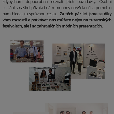
kdybychom dopodrobna neznali jejich požadavky. Osobní
setkání s našimi příznivci nám mnohdy otevřela oči a pomohlo
nám hledat tu správnou cestu.
Za těch pár let jsme se díky
vám rozrostli a potkávat nás můžete nejen na tuzemských
festivalech, ale i na zahraničních módních prezentacích.