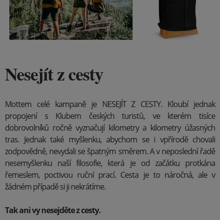
Nesejít z cesty
Mottem celé kampaně je NESEJÍT Z CESTY. Kloubí jednak
propojení s Klubem českých turistů, ve kterém tisíce
dobrovolníků ročně vyznačují kilometry a kilometry úžasných
tras. Jednak také myšlenku, abychom se i vpřírodě chovali
zodpovědně, nevydali se špatným směrem. A v neposlední řadě
nesemyšlenku naší filosofie, která je od začátku protkána
řemeslem, poctivou ruční prací. Cesta je to náročná, ale v
žádném případě si ji nekrátíme.
Tak ani vy nesejděte z cesty.