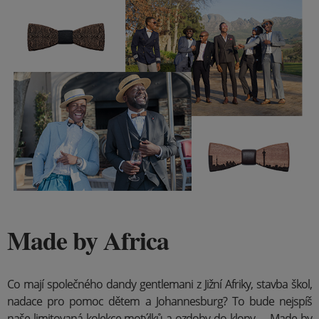
Made by Africa
Co mají společného dandy gentlemani z Jižní Afriky, stavba škol,
nadace pro pomoc dětem a Johannesburg? To bude nejspíš
naše limitovaná kolekce motýlků a ozdoby do klopy – „Made by