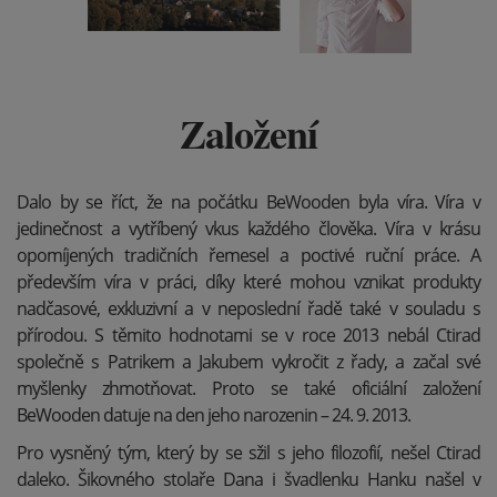
Založení
Dalo by se říct, že na počátku BeWooden byla víra. Víra v
jedinečnost a vytříbený vkus každého člověka. Víra v krásu
opomíjených tradičních řemesel a poctivé ruční práce. A
především víra v práci, díky které mohou vznikat produkty
nadčasové, exkluzivní a v neposlední řadě také v souladu s
přírodou. S těmito hodnotami se v roce 2013 nebál Ctirad
společně s Patrikem a Jakubem vykročit z řady, a začal své
myšlenky zhmotňovat. Proto se také oficiální založení
BeWooden datuje na den jeho narozenin – 24. 9. 2013.
Pro vysněný tým, který by se sžil s jeho filozofií, nešel Ctirad
daleko. Šikovného stolaře Dana i švadlenku Hanku našel v