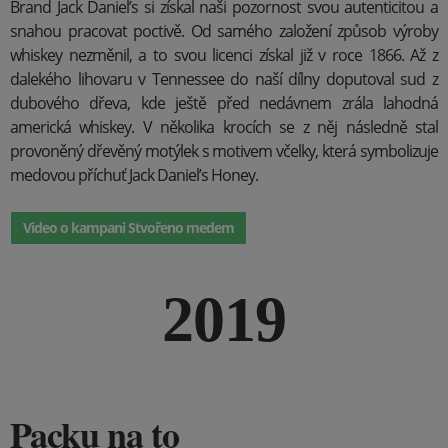
Brand Jack Daniel’s si získal naši pozornost svou autenticitou a
snahou pracovat poctivě. Od samého založení způsob výroby
whiskey nezměnil, a to svou licenci získal již v roce 1866. Až z
dalekého lihovaru v Tennessee do naší dílny doputoval sud z
dubového dřeva, kde ještě před nedávnem zrála lahodná
americká whiskey. V několika krocích se z něj následně stal
provoněný dřevěný motýlek s motivem včelky, která symbolizuje
medovou příchuť Jack Daniel’s Honey.
Video o kampani Stvořeno medem
2019
Packu na to