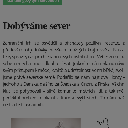
Marketingový tým BeWooden
Dobýváme sever
Zahraniční trh se osvědčil a přicházely pozitivní recenze, a
především objednávky ze všech možných krajin světa. Nastal
tedy správný čas pro hledání nových distributorů. Výběr země na
sebe nenechal moc dlouho čekat. Jelikož je nám Skandinávie
svým přístupem k módě, kvalitě a udržitelnosti velmi blízká, zvolili
jsme právě severské země. Podařilo se nám najít dva Honzy –
jednoho z Dánska, dalšího ze Švédska a Ondru z Finska. Všichni
kluci se pohybovali v silné komunitě místních lidí, a tak měli
perfektní přehled o lokální kultuře a zvyklostech. To nám naši
cestu dosti usnadnilo.