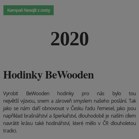
Kampaň Nesejít z cesty
2020
Hodinky BeWooden
Vyrobit BeWooden hodinky pro nás bylo tou
největší výzvou, snem a zároveň smyslem našeho poslání. Tak
jako se nám daří obnovovat v Česku řadu řemesel, jako jsou
například brašnářství a šperkařství, dlouhodobě je naším cílem
navrátit krásu také hodinářství, které mělo v ČR dlouholetou
tradici.