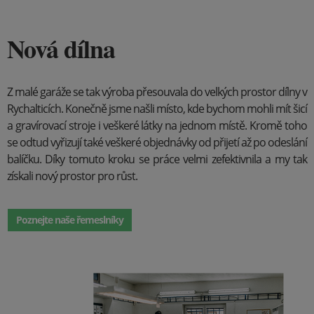
Nová dílna
Z malé garáže se tak výroba přesouvala do velkých prostor dílny v
Rychalticích. Konečně jsme našli místo, kde bychom mohli mít šicí
a gravírovací stroje i veškeré látky na jednom místě. Kromě toho
se odtud vyřizují také veškeré objednávky od přijetí až po odeslání
balíčku. Díky tomuto kroku se práce velmi zefektivnila a my tak
získali nový prostor pro růst.
Poznejte naše řemeslníky