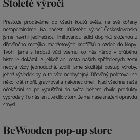
Stoleté výročí
Přestože prodáváme do všech koutů světa, na své kořeny
nezapomínáme. Na počest 100letého výročí Československa
jsme navrhli jedinečnou limitovanou edici doplňků složenou z
dřevěného motýlka, manžetových knoflíčků a ozdob do klopy.
Tvořili jsme s hrdostí vůči všemu, co náš národ v průběhu
historie dokázal. A jelikož ani cesta našich spřátelených zemí
nebyla vždy jednoduchá, zvolili jsme složitější postup výroby,
jehož výsledek byl o to více neobyčejný. Dřevěný polotovar se
několikrát mořil, gravíroval a nakonec tmelil. Nad všechna naše
očekávání se po vypuštění do světa během chvíle produkty
vyprodaly. To nás jen utvrdilo v tom, že má naše snažení opravdu
smysl.
BeWooden pop-up store