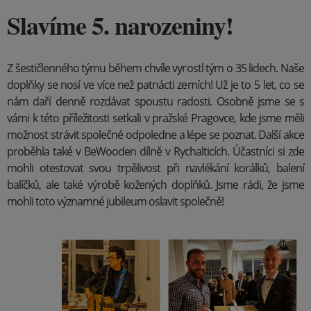
Slavíme 5. narozeniny!
Z šestičlenného týmu během chvíle vyrostl tým o 35 lidech. Naše
doplňky se nosí ve více než patnácti zemích! Už je to 5 let, co se
nám daří denně rozdávat spoustu radosti. Osobně jsme se s
vámi k této příležitosti setkali v pražské Pragovce, kde jsme měli
možnost strávit společné odpoledne a lépe se poznat. Další akce
proběhla také v BeWooden dílně v Rychalticích. Účastníci si zde
mohli otestovat svou trpělivost při navlékání korálků, balení
balíčků, ale také výrobě kožených doplňků. Jsme rádi, že jsme
mohli toto významné jubileum oslavit společně!