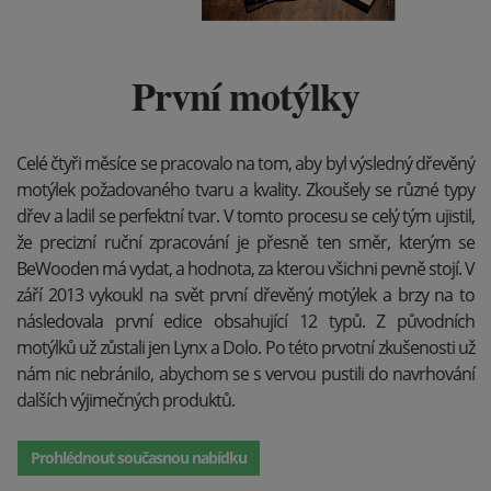
První motýlky
Celé čtyři měsíce se pracovalo na tom, aby byl výsledný dřevěný
motýlek požadovaného tvaru a kvality. Zkoušely se různé typy
dřev a ladil se perfektní tvar. V tomto procesu se celý tým ujistil,
že precizní ruční zpracování je přesně ten směr, kterým se
BeWooden má vydat, a hodnota, za kterou všichni pevně stojí. V
září 2013 vykoukl na svět první dřevěný motýlek a brzy na to
následovala první edice obsahující 12 typů. Z původních
motýlků už zůstali jen Lynx a Dolo. Po této prvotní zkušenosti už
nám nic nebránilo, abychom se s vervou pustili do navrhování
dalších výjimečných produktů.
Prohlédnout současnou nabídku