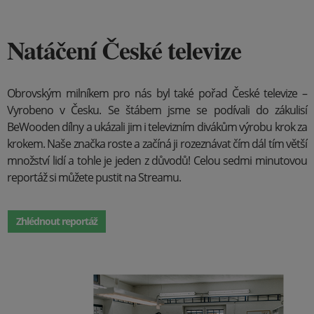
Natáčení České televize
Obrovským milníkem pro nás byl také pořad České televize –
Vyrobeno v Česku. Se štábem jsme se podívali do zákulisí
BeWooden dílny a ukázali jim i televizním divákům výrobu krok za
krokem. Naše značka roste a začíná ji rozeznávat čím dál tím větší
množství lidí a tohle je jeden z důvodů! Celou sedmi minutovou
reportáž si můžete pustit na Streamu.
Zhlédnout reportáž