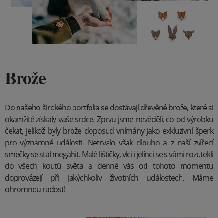
Brože
Do našeho širokého portfolia se dostávají dřevěné brože, které si
okamžitě získaly vaše srdce. Zprvu jsme nevěděli, co od výrobku
čekat, jelikož byly brože doposud vnímány jako exkluzivní šperk
pro významné události. Netrvalo však dlouho a z naší zvířecí
smečky se stal megahit. Malé lištičky, vlci i jelínci se s vámi rozutekli
do všech koutů světa a denně vás od tohoto momentu
doprovázejí při jakýchkoliv životních událostech. Máme
ohromnou radost!