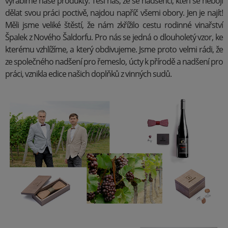
vyrábíme naše produkty. Těší nás, že se nadšenci, kteří se nebojí
dělat svou práci poctivě, najdou napříč všemi obory. Jen je najít!
Měli jsme veliké štěstí, že nám zkřížilo cestu rodinné vinařství
Špalek z Nového Šaldorfu. Pro nás se jedná o dlouholetý vzor, ke
kterému vzhlížíme, a který obdivujeme. Jsme proto velmi rádi, že
ze společného nadšení pro řemeslo, úcty k přírodě a nadšení pro
práci, vznikla edice našich doplňků z vinných sudů.