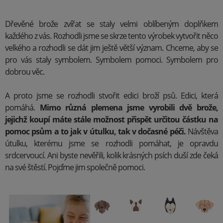
Dřevěné brože zvířat se staly velmi oblíbeným doplňkem
každého z vás.
Rozhodli jsme se skrze tento výrobek vytvořit něco
velkého a rozhodli se dát jim ještě větší význam. Chceme, aby se
pro vás staly symbolem. Symbolem pomoci. Symbolem pro
dobrou věc.
A proto jsme se rozhodli stvořit edici broží psů. Edici, která
pomáhá.
Mimo různá plemena jsme vyrobili dvě brože,
jejichž koupí máte stále možnost přispět určitou částku na
pomoc psům a to jak v útulku, tak v dočasné péči.
Návštěva
útulku, kterému jsme se rozhodli pomáhat, je opravdu
srdcervoucí. Ani byste nevěřili, kolik krásných psích duší zde čeká
na své štěstí.
Pojďme jim společně pomoci.