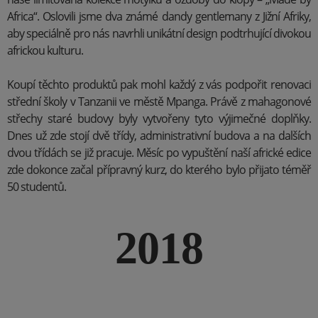
Africa“. Oslovili jsme dva známé dandy gentlemany z Jižní Afriky,
aby speciálně pro nás navrhli unikátní design podtrhující divokou
africkou kulturu.
Koupí těchto produktů pak mohl každý z vás podpořit renovaci
střední školy v Tanzanii ve městě Mpanga. Právě z mahagonové
střechy staré budovy byly vytvořeny tyto výjimečné doplňky.
Dnes už zde stojí dvě třídy, administrativní budova a na dalších
dvou třídách se již pracuje. Měsíc po vypuštění naší africké edice
zde dokonce začal přípravný kurz, do kterého bylo přijato téměř
50 studentů.
2018