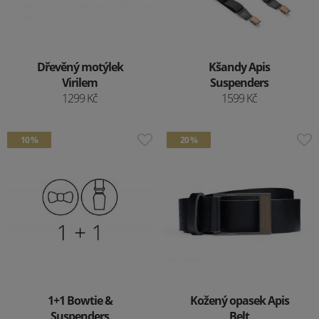
Dřevěný motýlek
Kšandy Apis
Virilem
Suspenders
1299 Kč
1599 Kč
10 %
20 %
1+1 Bowtie &
Kožený opasek Apis
Suspenders
Belt