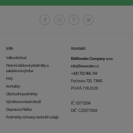
Info
Kontakt
Velkoobchod
BeWooden Company s.r.o.
Firemní dárkové předměty a
info@bewooden.cz
zakázková výroba
+420 702 966 744
FAQ
Fryčovice 720, 73945
Kontakty
PO-PÁ 7:00-15:00
Obchodní podmínky
Výměna a vrácení zboží
IČ: 03771504
Doprava a Platba
DIČ: CZ03771504
Podmínky ochrany osobních údajů