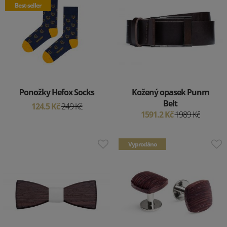
Best-seller
Ponožky Hefox Socks
Kožený opasek Punm
Belt
124.5 Kč
249 Kč
1591.2 Kč
1989 Kč
Vyprodáno