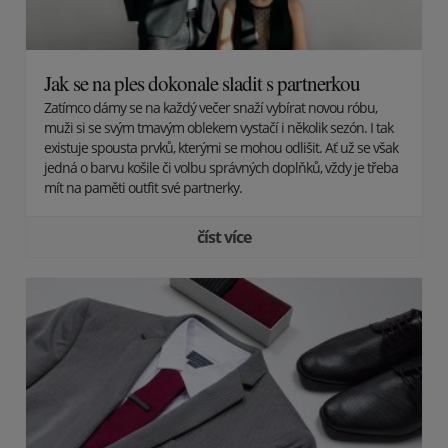
Jak se na ples dokonale sladit s partnerkou
Zatímco dámy se na každý večer snaží vybírat novou róbu,
muži si se svým tmavým oblekem vystačí i několik sezón. I tak
existuje spousta prvků, kterými se mohou odlišit. Ať už se však
jedná o barvu košile či volbu správných doplňků, vždy je třeba
mít na paměti outfit své partnerky.
číst více