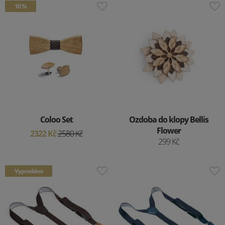
10 %
Coloo Set
Ozdoba do klopy Bellis
Flower
2322 Kč
2580 Kč
299 Kč
Vyprodáno