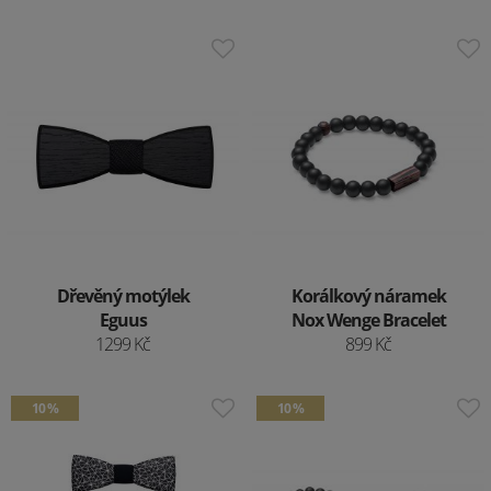
Dřevěný motýlek
Korálkový náramek
Eguus
Nox Wenge Bracelet
1299 Kč
899 Kč
10 %
10 %