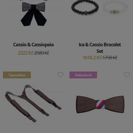
Cassio & Cassiopeia
Ice & Cassio Bracelet
Set
2322 Kč
2580 Kč
1618.2 Kč
1798 Kč
Vyprodáno
Exkluzivně