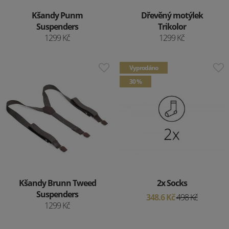
Kšandy Punm
Dřevěný motýlek
Suspenders
Trikolor
1299 Kč
1299 Kč
Vyprodáno
30 %
Kšandy Brunn Tweed
2x Socks
Suspenders
348.6 Kč
498 Kč
1299 Kč