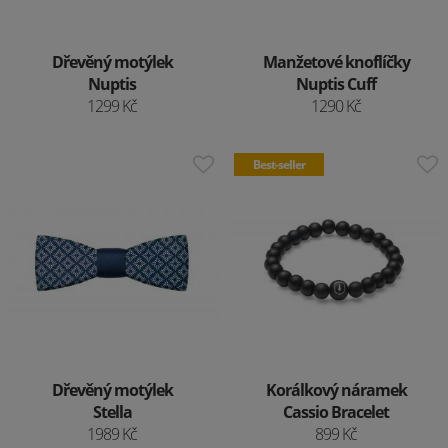
Dřevěný motýlek
Manžetové knoflíčky
Nuptis
Nuptis Cuff
1299 Kč
1290 Kč
Best-seller
Dřevěný motýlek
Korálkový náramek
Stella
Cassio Bracelet
1989 Kč
899 Kč