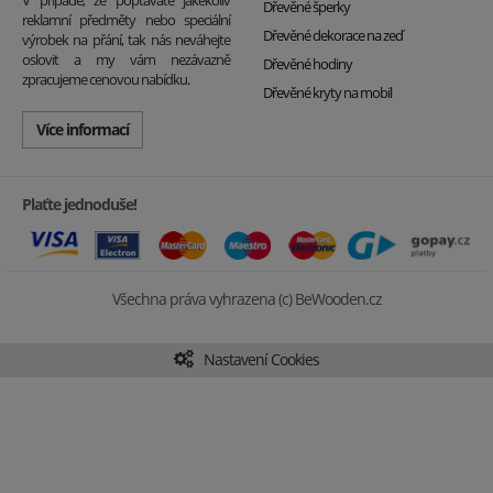
V případě, že poptáváte jakékoliv
Dřevěné šperky
reklamní předměty nebo speciální
Dřevěné dekorace na zeď
výrobek na přání, tak nás neváhejte
oslovit a my vám nezávazně
Dřevěné hodiny
zpracujeme cenovou nabídku.
Dřevěné kryty na mobil
Více informací
Plaťte jednoduše!
Všechna práva vyhrazena (c) BeWooden.cz
Nastavení Cookies