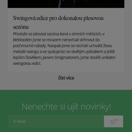
Swingová edice pro dokonalou plesovou
sezónu
Přestože se plesová sezóna koná v zimních měsících, v
BeWooden jsme se mrazem nenechali strhnout do
pochmurné nálady. Naopak jsme se nechali uchvátit živou
melodií swingu a ve spolupráci se skvělým zpěvákem a ještě
lepším člověkem, Janem Smigmatorem, jsme stvořili unikátní
swingovou edici.
číst více
Nenechte si ujít novinky!