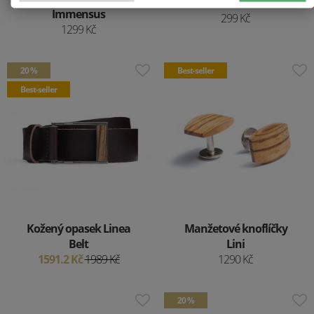
Immensus
299 Kč
1299 Kč
20 %
Best-seller
Best-seller
Kožený opasek Linea
Manžetové knoflíčky
Belt
Lini
1591.2 Kč
1989 Kč
1290 Kč
20 %