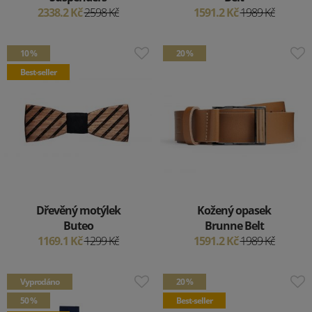
2338.2 Kč
2598 Kč
1591.2 Kč
1989 Kč
10 %
20 %
Best-seller
Dřevěný motýlek
Kožený opasek
Buteo
Brunne Belt
1169.1 Kč
1299 Kč
1591.2 Kč
1989 Kč
Vyprodáno
20 %
50 %
Best-seller