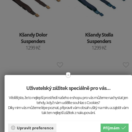
Kšandy Dolor
Kšandy Stella
Suspenders
Suspenders
1299 Kč
1299 Kč
Uživatelský zážitek speciálně pro vás…
Věděli jste, že to nejlepší prostředí našeho e-shopu pro vás můžeme nachystat jen
tehdy, když nám udělíte souhlas s Cookies?
Díky nim vás můžeme lépe poznat, připravit vám obsah ušitý na míru a zajistit vám
tak ten nejlepší zážitek z nakupování.
Upravit preference
Příjmám
Dřevěný motýlek
Dřevěná brož Liška