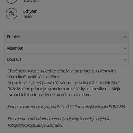
BeWooden
Uchycení
Hřebík
Přehled
Vlastnosti
Doprava
Dřevěné dekorace na zeď ze série Malého prince jsou věnovány
všem, kteří uvnitř zůstali dětmi.
"A pro ten čas, který jsi své růži věnoval, je ta tvá růže tak důležitá."
Růže Malého prince je symbolem pravé lásky a starostlivosti. Mějte
symbol této hodnoty denně na očích i u vás doma.
Jedná se o licencovaný produkt Le Petit Prince ® (vlastnictví POMASE)
Pracujeme s přírodními materiály a každý kousek je originál.
Fotografie produktu je ilustrační.