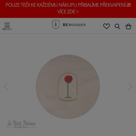
POUZE TEĎ! KE KAŽDÉMU NÁKUPU PŘIBALÍME PŘEKVAPENÍ 🎁
VÍCE ZDE >
BE
WOODEN