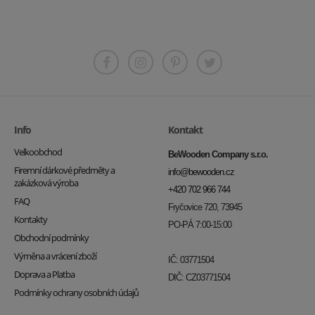
Info
Kontakt
Velkoobchod
BeWooden Company s.r.o.
Firemní dárkové předměty a
info@bewooden.cz
zakázková výroba
+420 702 966 744
FAQ
Fryčovice 720, 73945
Kontakty
PO-PÁ 7:00-15:00
Obchodní podmínky
Výměna a vrácení zboží
IČ: 03771504
Doprava a Platba
DIČ: CZ03771504
Podmínky ochrany osobních údajů