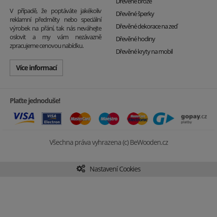
Dřevěné brože
V případě, že poptáváte jakékoliv
Dřevěné šperky
reklamní předměty nebo speciální
Dřevěné dekorace na zeď
výrobek na přání, tak nás neváhejte
oslovit a my vám nezávazně
Dřevěné hodiny
zpracujeme cenovou nabídku.
Dřevěné kryty na mobil
Více informací
Plaťte jednoduše!
Všechna práva vyhrazena (c) BeWooden.cz
Nastavení Cookies