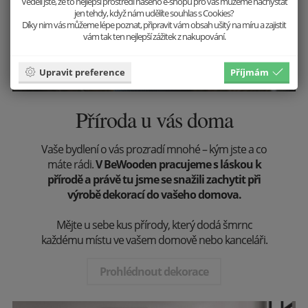
Věděli jste, že to nejlepší prostředí našeho e-shopu pro vás můžeme nachystat
jen tehdy, když nám udělíte souhlas s Cookies?
Díky nim vás můžeme lépe poznat, připravit vám obsah ušitý na míru a zajistit
vám tak ten nejlepší zážitek z nakupování.
Upravit preference
Příjmám
Příroda u vás doma
Vaše bydlení o vás prozradí mnohé – kým jste a co
máte rádi.
V BeWooden pracujeme s láskou k
přírodě a právě tu jsme se snažili zachytit při
výrobě dekorací do vašeho domova.
Mějte u sebe kus přírody, který dodá šmrnc
každému místu ve vašem domově nebo kanceláři.
Prohlédnout dekorace