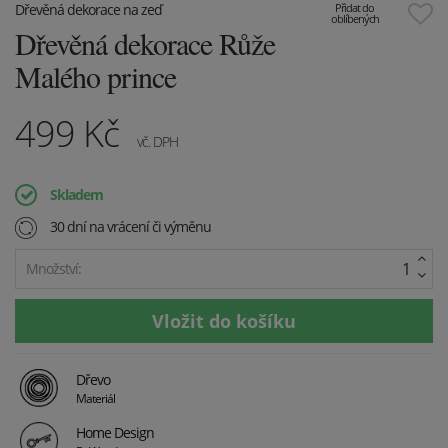
Dřevěná dekorace na zeď
Přidat do
oblíbených
Dřevěná dekorace Růže
Malého prince
499
Kč
vč. DPH
Skladem
30 dní na vrácení či výměnu
Množství:
Dřevo
Materiál
Home Design