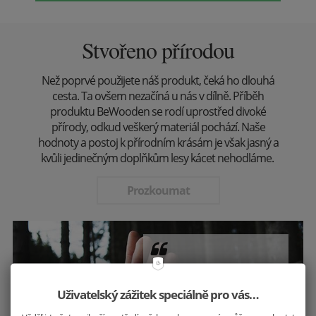
Stvořeno přírodou
Než poprvé použijete náš produkt, čeká ho dlouhá
cesta. Ta ovšem nezačíná u nás v dílně. Příběh
produktu BeWooden se rodí uprostřed divoké
přírody, odkud veškerý materiál pochází. Naše
hodnoty a postoj k přírodním krásám je však jasný a
kvůli jedinečným doplňkům lesy kácet nehodláme.
Prozkoumat
Krásu přírody uchováváme v našich
produktech.
Uživatelský zážitek speciálně pro vás…