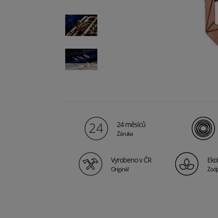
24 měsíců
Záruka
Vyrobeno v ČR
Eko
Originál
Zod