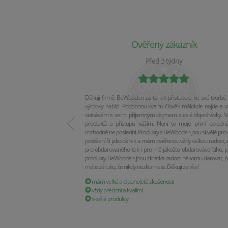
Ověřený zákazník
Před 3 týdny
Děkuji firmě BeWooden za to jak přistupuje ke své tvorbě 
výrobky nabízí. Podobnou kvalitu člověk málokde najde a v
setkávám s velmi příjemným dojmem z celé objednávky. Vel
produktů a přístupu vážím. Není to moje první objedn
rozhodně ne poslední. Produkty z BeWooden jsou skvělé pro 
potěšení či jako dárek a mám ověřenou vždy velkou radost, a
pro obdarovaného tak i pro mě jakožto obdarovávajícího, p
produkty BeWooden jsou zkrátka radost někomu darovat, p
máte záruku, že nikdy nezklamete. Děkuji za vše!
mám velké a dlouholeté zkušenosti
vždy precizní a kvalitní
skvělé produkty