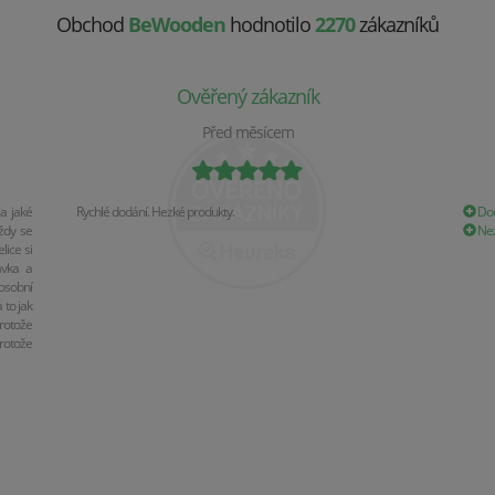
Obchod
BeWooden
hodnotilo
2270
zákazníků
Ověřený zákazník
Před měsícem
a jaké
Rychlé dodání. Hezké produkty.
Dod
ždy se
Nez
ice si
ávka a
osobní
 to jak
rotože
rotože