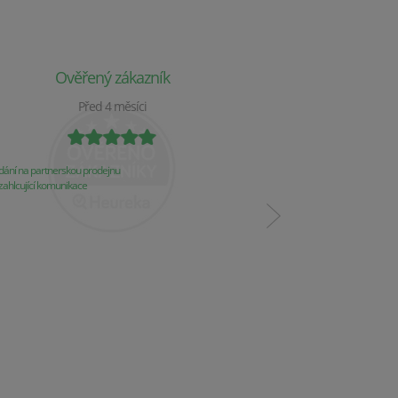
Ověřený zákazník
Ověř
Před 4 měsíci
P
ání na partnerskou prodejnu
Obchod už 2 týdny nereaguj
ahlcující komunikace
Komunikace
Řešení problémů