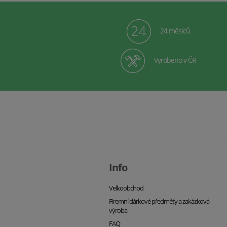
24 měsíců
Vyrobeno v ČR
Info
Velkoobchod
Firemní dárkové předměty a zakázková
výroba
FAQ