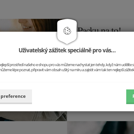
Packu na to!
Pro všechny milovníky psů jsm
Uživatelský zážitek speciálně pro vás…
Najděte mezi nimi svého oblí
pouto mezi vámi a vaším 
o nejlepší prostředí našeho e-shopu pro vás můžeme nachystat jen tehdy, když nám udělíte 
ůžeme lépe poznat, připravit vám obsah ušitý na míru a zajistit vám tak ten nejlepší zážite
 preference