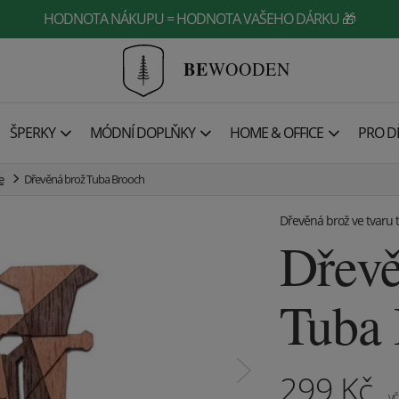
HODNOTA NÁKUPU = HODNOTA VAŠEHO DÁRKU 🎁
BE
WOODEN
ŠPERKY
MÓDNÍ DOPLŇKY
HOME & OFFICE
PRO DĚ
e
Dřevěná brož Tuba Brooch
Dřevěná brož ve tvaru 
Dřevě
Tuba
299
Kč
vč