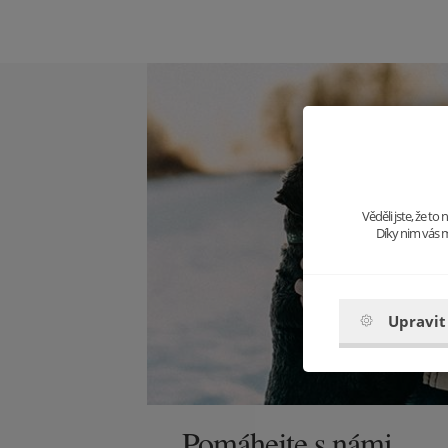
Věděli jste, že t
Díky nim vás m
Upravit
Pomáhejte s námi