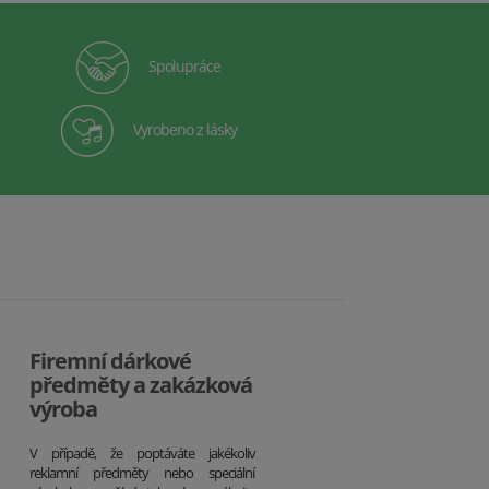
Spolupráce
Vyrobeno z lásky
Firemní dárkové
předměty a zakázková
výroba
V případě, že poptáváte jakékoliv
reklamní předměty nebo speciální