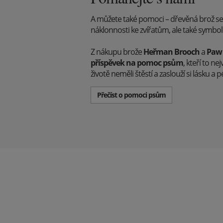
A můžete také pomoci – dřevěná brož s
náklonnosti ke zvířatům, ale také symb
Z nákupu brože
Heřman Brooch
a
Paw
příspěvek na pomoc psům
, kteří to ne
životě neměli štěstí a zaslouží si lásku a pé
Přečíst o pomoci psům