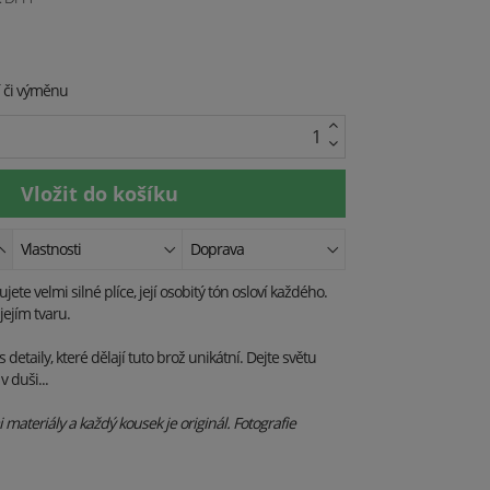
í či výměnu
Vlastnosti
Doprava
jete velmi silné plíce, její osobitý tón osloví každého.
jejím tvaru.
detaily, které dělají tuto brož unikátní. Dejte světu
 duši...
materiály a každý kousek je originál. Fotografie