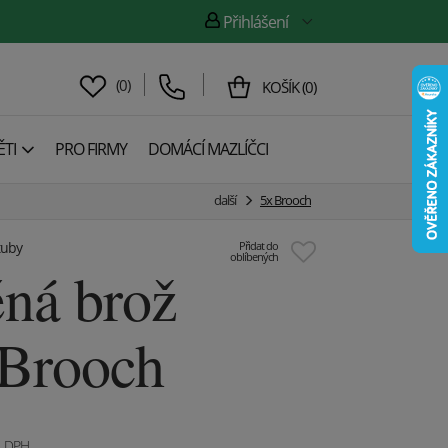
Přihlášení
(
0
)
KOŠÍK
(
0
)
TI
PRO FIRMY
DOMÁCÍ MAZLÍČCI
další
5x Brooch
tuby
Přidat do
oblíbených
ná brož
 Brooch
. DPH