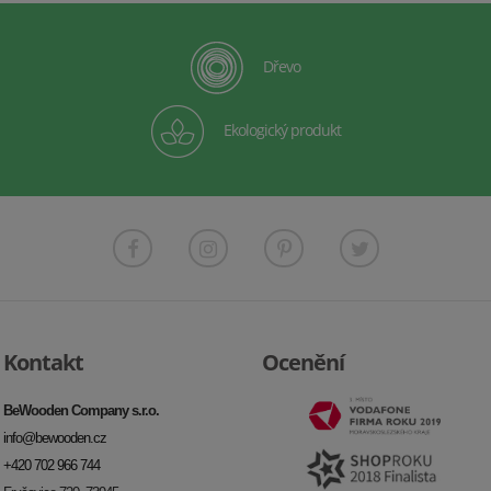
Dřevo
Ekologický produkt
Kontakt
Ocenění
BeWooden Company s.r.o.
info@bewooden.cz
+420 702 966 744