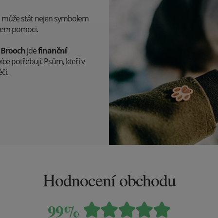
e může stát nejen symbolem
olem pomoci.
 Brooch
jde
finanční
jvíce potřebují. Psům, kteří v
či.
Hodnocení obchodu
99%