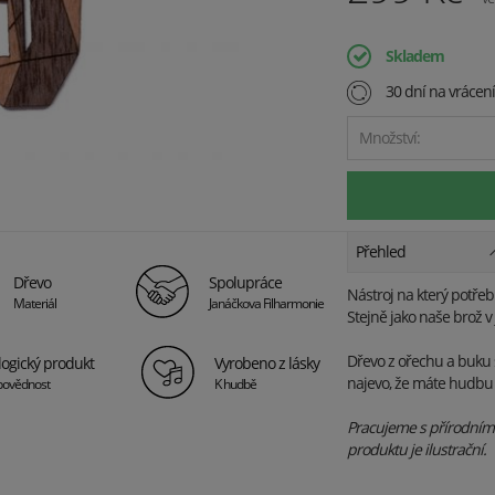
Skladem
30 dní na vrácen
Množství:
Přehled
Dřevo
Spolupráce
Nástroj na který potřebu
Materiál
Janáčkova Filharmonie
Stejně jako naše brož v 
Dřevo z ořechu a buku s 
logický produkt
Vyrobeno z lásky
najevo, že máte hudbu v
povědnost
K hudbě
Pracujeme s přírodními 
produktu je ilustrační.