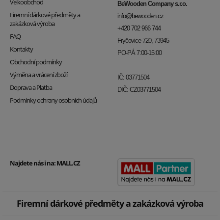
Velkoobchod
BeWooden Company s.r.o.
Firemní dárkové předměty a
info@bewooden.cz
zakázková výroba
+420 702 966 744
FAQ
Fryčovice 720, 73945
Kontakty
PO-PÁ 7:00-15:00
Obchodní podmínky
Výměna a vrácení zboží
IČ: 03771504
Doprava a Platba
DIČ: CZ03771504
Podmínky ochrany osobních údajů
Najdete nás i na:
MALL.CZ
Firemní dárkové předměty a zakázková výroba