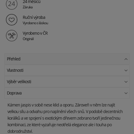
24 měsíců
Záruka
Ruční výroba
Vyrobeno s láskou
Vyrobeno v ČR
Originál
Přehled
Vlastnosti
Výběr velikosti
Doprava
Kámen jaspis v sobě nese klid a oporu. Zároveň v něm lze najít
velkou sílu a odvahu pro naplnění všech snů. V podobě decentních
korálků a ve spojení s exotickým dřevem zebrano tvoří jedinečnou
kombinaci, ze které vyzařuje neotřelá elegance ale i touha po
dobrodružství.