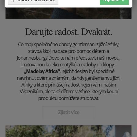
Darujte radost. Dvakrát.
Co mají společného dandy gentlemani z Jižní Afriky,
stavba škol, nadace pro pomoc dětem a
Johannesburg? Dovolte nám představit naši novou,
limitovanou kolekci motýlků a ozdoby do klopy –
„Made by Africa“
, jejichž design byl speciálně
navrhnut dvěma známými dandy gentlemany z Jižní
Afriky a které přinášejí radost nejen vám, našim
zákazníkům, ale také dětem v Africe, kterým koupí
produktu pomůžete studovat.
Zjistit více