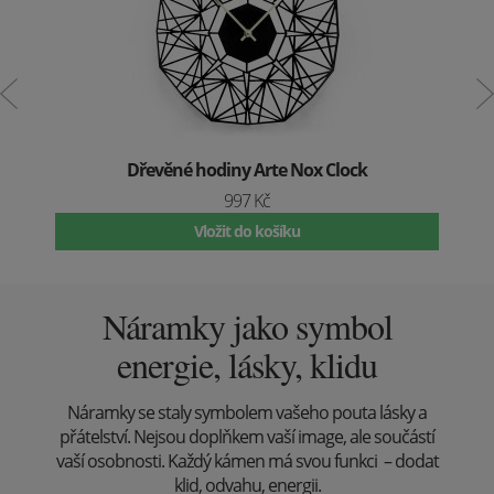
Dřevěné hodiny Arte Nox Clock
997 Kč
Vložit do košíku
Náramky jako symbol
energie, lásky, klidu
Náramky se staly symbolem vašeho pouta lásky a
přátelství. Nejsou doplňkem vaší image, ale součástí
vaší osobnosti. Každý kámen má svou funkci – dodat
klid, odvahu, energii.