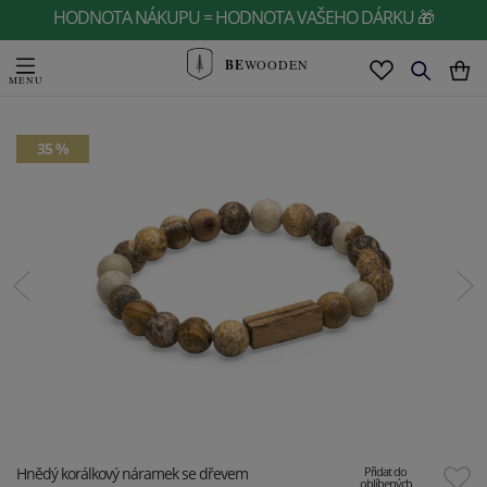
HODNOTA NÁKUPU = HODNOTA VAŠEHO DÁRKU 🎁
BE
WOODEN
35 %
Hnědý korálkový náramek se dřevem
Přidat do
oblíbených