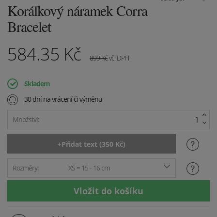
Korálkový náramek Corra
Bracelet
584.35
Kč
899
Kč
vč. DPH
Skladem
30 dní na vrácení či výměnu
Množství:
Rozměry:
XS = 15 - 16 cm