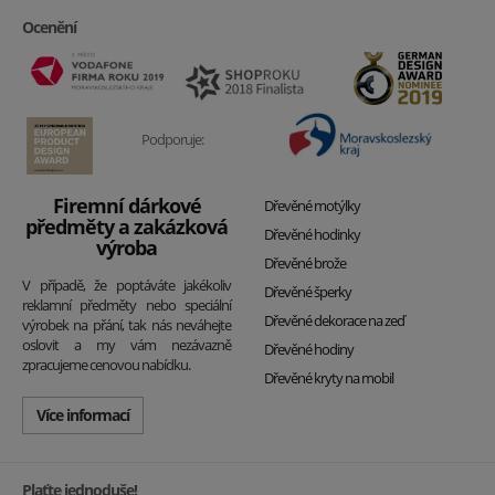
Ocenění
Podporuje:
Firemní dárkové
Dřevěné motýlky
předměty a zakázková
Dřevěné hodinky
výroba
Dřevěné brože
V případě, že poptáváte jakékoliv
Dřevěné šperky
reklamní předměty nebo speciální
Dřevěné dekorace na zeď
výrobek na přání, tak nás neváhejte
oslovit a my vám nezávazně
Dřevěné hodiny
zpracujeme cenovou nabídku.
Dřevěné kryty na mobil
Více informací
Plaťte jednoduše!