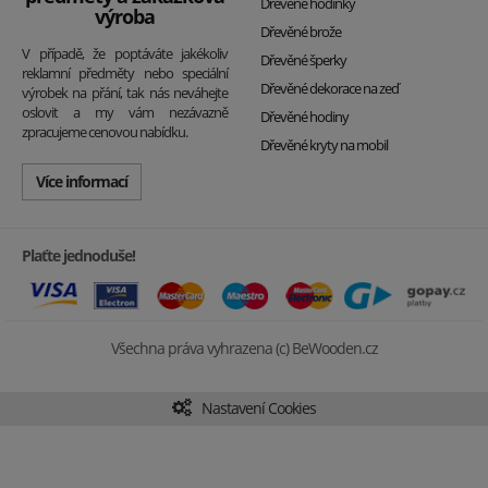
Dřevěné hodinky
výroba
Dřevěné brože
V případě, že poptáváte jakékoliv
Dřevěné šperky
reklamní předměty nebo speciální
Dřevěné dekorace na zeď
výrobek na přání, tak nás neváhejte
oslovit a my vám nezávazně
Dřevěné hodiny
zpracujeme cenovou nabídku.
Dřevěné kryty na mobil
Více informací
Plaťte jednoduše!
Všechna práva vyhrazena (c) BeWooden.cz
Nastavení Cookies