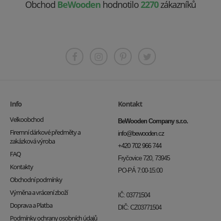
Obchod
BeWooden
hodnotilo
2270
zákazníků
Info
Kontakt
Velkoobchod
BeWooden Company s.r.o.
Firemní dárkové předměty a
info@bewooden.cz
zakázková výroba
+420 702 966 744
FAQ
Fryčovice 720, 73945
Kontakty
PO-PÁ 7:00-15:00
Obchodní podmínky
Výměna a vrácení zboží
IČ: 03771504
Doprava a Platba
DIČ: CZ03771504
Podmínky ochrany osobních údajů