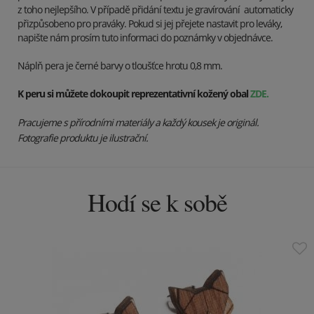
z toho nejlepšího.
V případě přidání textu je gravírování automaticky
přizpůsobeno pro praváky. Pokud si jej přejete nastavit pro leváky,
napište nám prosím tuto informaci do poznámky v objednávce.
Náplň pera je černé barvy o tloušťce hrotu 0,8 mm.
K peru si můžete dokoupit reprezentativní kožený obal
ZDE.
Pracujeme s přírodními materiály a každý kousek je originál.
Fotografie produktu je ilustrační.
Hodí se k sobě