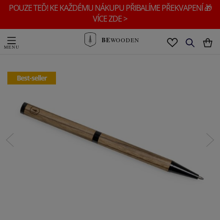
POUZE TEĎ! KE KAŽDÉMU NÁKUPU PŘIBALÍME PŘEKVAPENÍ 🎁
VÍCE ZDE >
BE
WOODEN
Best-seller