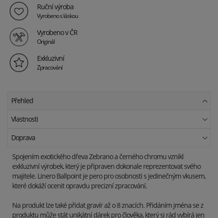
Ruční výroba
Vyrobeno s láskou
Vyrobeno v ČR
Originál
Exkluzivní
Zpracování
Přehled
Vlastnosti
Doprava
Spojením exotického dřeva Zebrano a černého chromu vznikl
exkluzivní výrobek, který je připraven dokonale reprezentovat svého
majitele. Linero Ballpoint je pero pro osobnosti s jedinečným vkusem,
které dokáží ocenit opravdu precizní zpracování.
Na produkt lze také přidat gravír až o 8 znacích. Přidáním jména se z
produktu může stát unikátní dárek pro člověka, který si rád vybírá jen