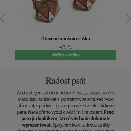
Dřevěné náušnice Liška
499 Kč
Vložit do košíku
Radost psát
Ať chcete jen tak dennodenně psát, zkoušet umění
krasopisu, zapisovat si poznámky ze schůzek nebo
plánovat, s pečlivostí jsme pro vás stvořili kuličková
pera, která přímo vybízí k tvůrčím činnostem.
Psací
pero je doplňkem, které vás bude dokonale
reprezentovat.
Spojením kovu a dřeva vznikly