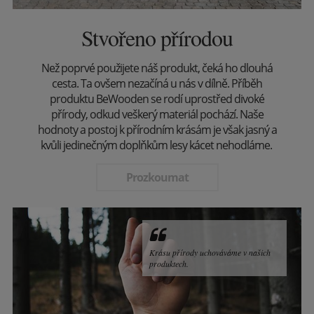
Stvořeno přírodou
Než poprvé použijete náš produkt, čeká ho dlouhá
cesta. Ta ovšem nezačíná u nás v dílně. Příběh
produktu BeWooden se rodí uprostřed divoké
přírody, odkud veškerý materiál pochází. Naše
hodnoty a postoj k přírodním krásám je však jasný a
kvůli jedinečným doplňkům lesy kácet nehodláme.
Prozkoumat
Krásu přírody uchováváme v našich
produktech.