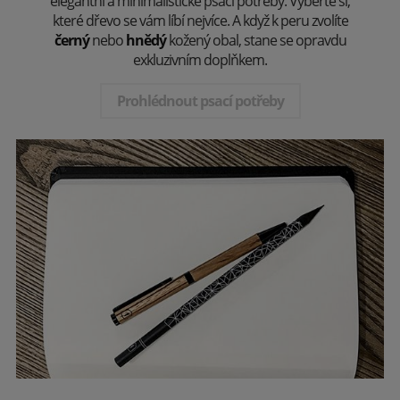
elegantní a minimalistické psací potřeby. Vyberte si,
které dřevo se vám líbí nejvíce. A když k peru zvolíte
černý
nebo
hnědý
kožený obal, stane se opravdu
exkluzivním doplňkem.
Prohlédnout psací potřeby