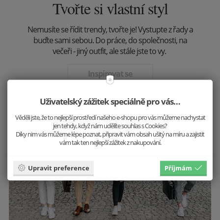
Tvořte si vlastní styl
Nemusíte se řídit trendy, tvořte je! Vystupte z řady a
buďte sami sebou. Do práce, do společnosti, na
večeři - jiný outfit, ale stále jste to vy.
Inspirovat se
Uživatelský zážitek speciálně pro vás…
Věděli jste, že to nejlepší prostředí našeho e-shopu pro vás můžeme nachystat
jen tehdy, když nám udělíte souhlas s Cookies?
Díky nim vás můžeme lépe poznat, připravit vám obsah ušitý na míru a zajistit
vám tak ten nejlepší zážitek z nakupování.
Upravit preference
Příjmám