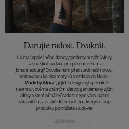
Darujte radost. Dvakrát.
Co mají společného dandy gentlemani z Jižní Afriky,
stavba škol, nadace pro pomoc dětem a
Johannesburg? Dovolte nám představit naši novou,
limitovanou kolekci motýlků a ozdoby do klopy –
„Made by Africa“
, jejichž design byl speciálně
navrhnut dvěma známými dandy gentlemany z Jižní
Afriky a které přinášejí radost nejen vám, našim
zákazníkům, ale také dětem v Africe, kterým koupí
produktu pomůžete studovat.
Zjistit více