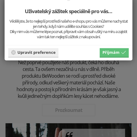
Uživatelský zážitek speciálně pro vás…
Věděli jste, že to nejlepší prostředí našeho e-shopu pro vás můžeme nachystat
jen tehdy, když nám udělíte souhlas s Cookies?
Díky nim vás můžeme lépe poznat, připravit vám obsah ušitý na míru a zajistit
vám tak ten nejlepší zážitek z nakupování.
Stvořeno přírodou
Upravit preference
Příjmám
Než poprvé použijete náš produkt, čeká ho dlouhá
cesta. Ta ovšem nezačíná u nás v dílně. Příběh
produktu BeWooden se rodí uprostřed divoké
přírody, odkud veškerý materiál pochází. Naše
hodnoty a postoj k přírodním krásám je však jasný a
kvůli jedinečným doplňkům lesy kácet nehodláme.
Prozkoumat