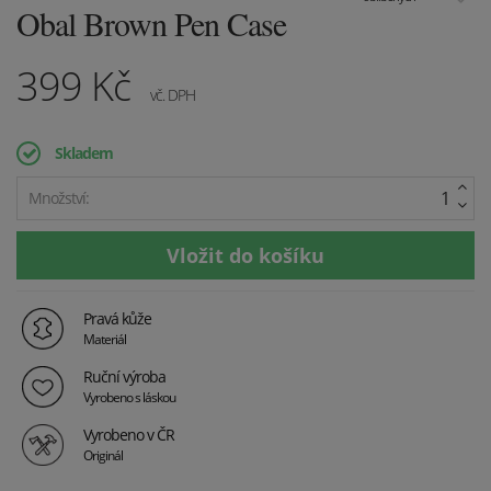
Obal Brown Pen Case
399
Kč
vč. DPH
Skladem
Množství:
Pravá kůže
Materiál
Ruční výroba
Vyrobeno s láskou
Vyrobeno v ČR
Originál