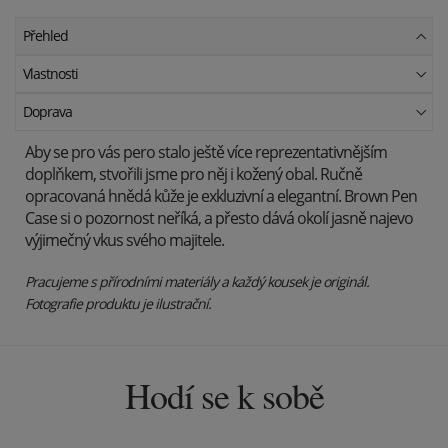
Přehled
Vlastnosti
Doprava
Aby se pro vás pero stalo ještě více reprezentativnějším
doplňkem, stvořili jsme pro něj i kožený obal. Ručně
opracovaná hnědá kůže je exkluzivní a elegantní. Brown Pen
Case si o pozornost neříká, a přesto dává okolí jasně najevo
výjimečný vkus svého majitele.
Pracujeme s přírodními materiály a každý kousek je originál.
Fotografie produktu je ilustrační.
Hodí se k sobě