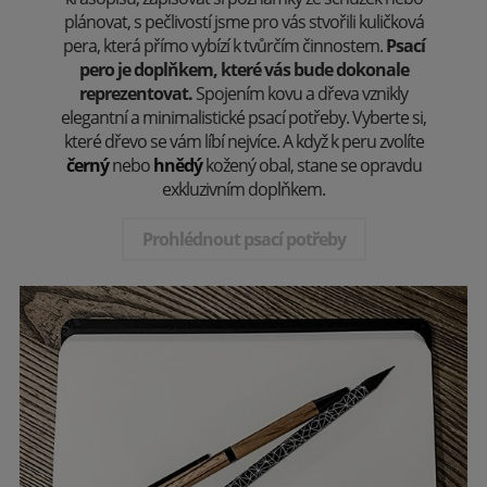
plánovat, s pečlivostí jsme pro vás stvořili kuličková
pera, která přímo vybízí k tvůrčím činnostem.
Psací
pero je doplňkem, které vás bude dokonale
reprezentovat.
Spojením kovu a dřeva vznikly
elegantní a minimalistické psací potřeby. Vyberte si,
které dřevo se vám líbí nejvíce. A když k peru zvolíte
černý
nebo
hnědý
kožený obal, stane se opravdu
exkluzivním doplňkem.
Prohlédnout psací potřeby