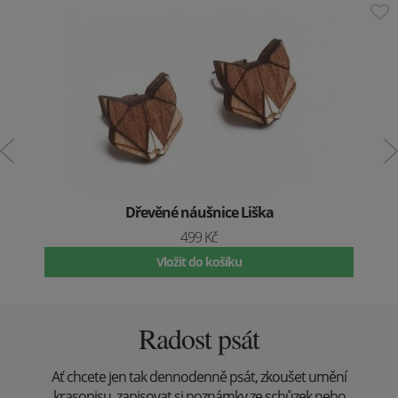
Dřevěné náušnice Liška
499 Kč
Vložit do košíku
Radost psát
Ať chcete jen tak dennodenně psát, zkoušet umění
krasopisu, zapisovat si poznámky ze schůzek nebo