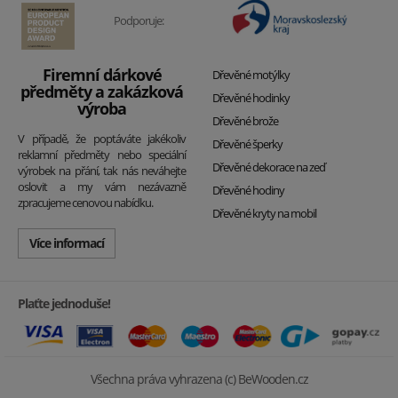
Podporuje:
Firemní dárkové
Dřevěné motýlky
předměty a zakázková
Dřevěné hodinky
výroba
Dřevěné brože
V případě, že poptáváte jakékoliv
Dřevěné šperky
reklamní předměty nebo speciální
Dřevěné dekorace na zeď
výrobek na přání, tak nás neváhejte
oslovit a my vám nezávazně
Dřevěné hodiny
zpracujeme cenovou nabídku.
Dřevěné kryty na mobil
Více informací
Plaťte jednoduše!
Všechna práva vyhrazena (c) BeWooden.cz