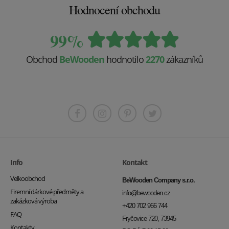
Hodnocení obchodu
99%
Obchod
BeWooden
hodnotilo
2270
zákazníků
Info
Kontakt
Velkoobchod
BeWooden Company s.r.o.
Firemní dárkové předměty a
info@bewooden.cz
zakázková výroba
+420 702 966 744
FAQ
Fryčovice 720, 73945
Kontakty