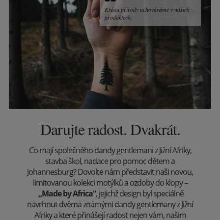
Krásu přírody uchováváme v našich
produktech.
Darujte radost. Dvakrát.
Co mají společného dandy gentlemani z Jižní Afriky,
stavba škol, nadace pro pomoc dětem a
Johannesburg? Dovolte nám představit naši novou,
limitovanou kolekci motýlků a ozdoby do klopy –
„Made by Africa“
, jejichž design byl speciálně
navrhnut dvěma známými dandy gentlemany z Jižní
Afriky a které přinášejí radost nejen vám, našim