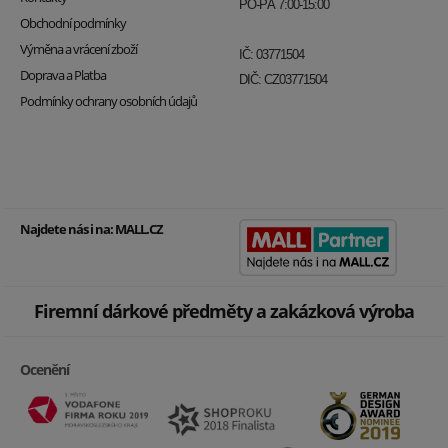
PO-PÁ 7:00-15:00
Obchodní podmínky
Výměna a vrácení zboží
IČ: 03771504
Doprava a Platba
DIČ: CZ03771504
Podmínky ochrany osobních údajů
Najdete nás i na:
MALL.CZ
Firemní dárkové předměty a zakázková výroba
Ocenění