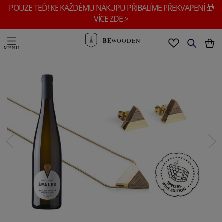
POUZE TEĎ! KE KAŽDÉMU NÁKUPU PŘIBALÍME PŘEKVAPENÍ 🎁
VÍCE ZDE >
BE
WOODEN