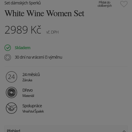
Set dámských šperků
Přidat do
oblíbených
White Wine Women Set
2989
Kč
vč. DPH
Skladem
30 dní na vrácení či výměnu
24 měsíců
Záruka
Dřevo
Materiál
Spolupráce
Vinařství Špalek
Přehled