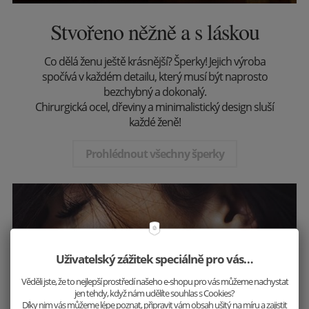
Stvořeno něžně a s láskou
Co dělá ženu ještě krásnější? Šperky! Jejich výroba
spočívá v každém detailu, který musí být naprosto
bezchybný a dokonalý.
Chirurgická ocel, dřeviny a minimalistický design sluší
každé ženě!
Prohlédnout všechny šperky
Uživatelský zážitek speciálně pro vás…
Věděli jste, že to nejlepší prostředí našeho e-shopu pro vás můžeme nachystat
jen tehdy, když nám udělíte souhlas s Cookies?
Díky nim vás můžeme lépe poznat, připravit vám obsah ušitý na míru a zajistit