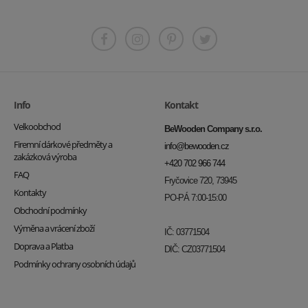
Info
Kontakt
Velkoobchod
BeWooden Company s.r.o.
Firemní dárkové předměty a
info@bewooden.cz
zakázková výroba
+420 702 966 744
FAQ
Fryčovice 720, 73945
Kontakty
PO-PÁ 7:00-15:00
Obchodní podmínky
Výměna a vrácení zboží
IČ: 03771504
Doprava a Platba
DIČ: CZ03771504
Podmínky ochrany osobních údajů