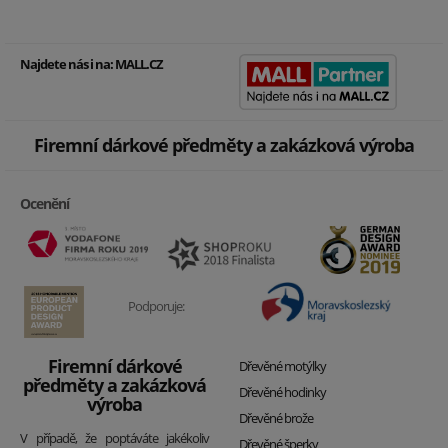
Najdete nás i na:
MALL.CZ
Firemní dárkové předměty a zakázková výroba
Ocenění
Podporuje:
Firemní dárkové
Dřevěné motýlky
předměty a zakázková
Dřevěné hodinky
výroba
Dřevěné brože
V případě, že poptáváte jakékoliv
Dřevěné šperky