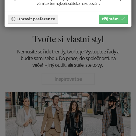
vám tak ten nejlepší zážitek z nakupování.
Upravit preference
Příjmám
Tvořte si vlastní styl
Nemusíte se řídit trendy, tvořte je! Vystupte z řady a
buďte sami sebou. Do práce, do společnosti, na
večeři - jiný outfit, ale stále jste to vy.
Inspirovat se