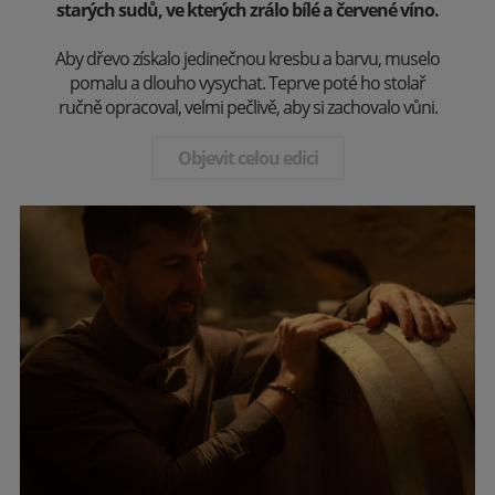
starých sudů, ve kterých zrálo bílé a červené víno.
Aby dřevo získalo jedinečnou kresbu a barvu, muselo
pomalu a dlouho vysychat. Teprve poté ho stolař
ručně opracoval, velmi pečlivě, aby si zachovalo vůni.
Objevit celou edici