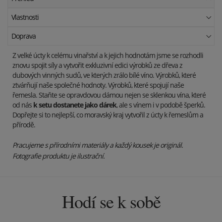
Vlastnosti
Doprava
Z velké úcty k celému vinařství a k jejich hodnotám jsme se rozhodli
znovu spojit síly a vytvořit exkluzivní edici výrobků ze dřeva z
dubových vinných sudů, ve kterých zrálo bílé víno. Výrobků, které
ztvárňují naše společné hodnoty. Výrobků, které spojují naše
řemesla. Staňte se opravdovou dámou nejen se sklenkou vína, které
od nás
k setu dostanete jako dárek
, ale s vínem i v podobě šperků.
Dopřejte si to nejlepší, co moravský kraj vytvořil z úcty k řemeslům a
přírodě.
Pracujeme s přírodními materiály a každý kousek je originál.
Fotografie produktu je ilustrační.
Hodí se k sobě