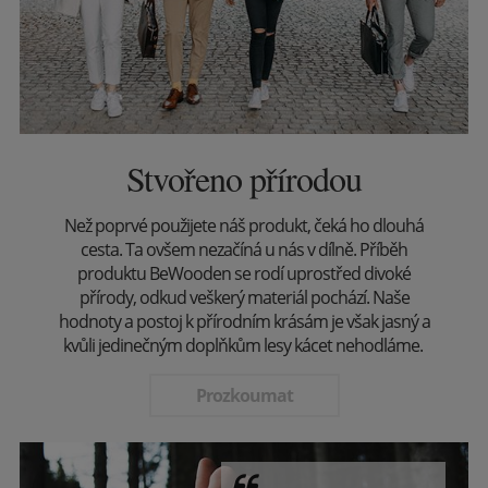
Stvořeno přírodou
Než poprvé použijete náš produkt, čeká ho dlouhá
cesta. Ta ovšem nezačíná u nás v dílně. Příběh
produktu BeWooden se rodí uprostřed divoké
přírody, odkud veškerý materiál pochází. Naše
hodnoty a postoj k přírodním krásám je však jasný a
kvůli jedinečným doplňkům lesy kácet nehodláme.
Prozkoumat