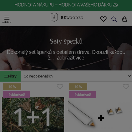
HODNOTA NÁKUPU = HODNOTA VAŠEHO DÁRKU 🎁
BE
WOODEN
Sety šperků
Dokonalý set šperků s detailem dřeva. Okouzlí každou
ž
...
Zobrazit více
Filtry
Od nejoblíbenějších
10 %
10 %
Exkluzivně
Exkluzivně