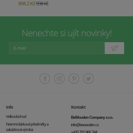
898.2 Kč
998 Kč
Nenechte si ujít novinky!
Info
Kontakt
Velkoobchod
BeWooden Company s.r.o.
Firemní dárkové předměty a
info@bewooden.cz
zakázková výroba
+420 702 966 744