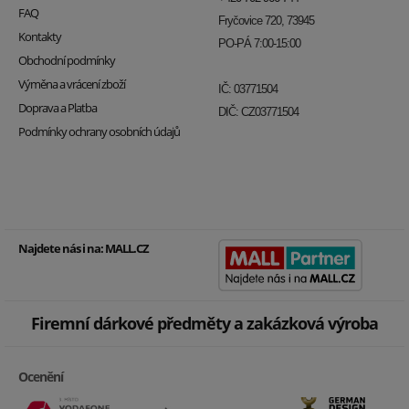
FAQ
Fryčovice 720, 73945
Kontakty
PO-PÁ 7:00-15:00
Obchodní podmínky
Výměna a vrácení zboží
IČ: 03771504
Doprava a Platba
DIČ: CZ03771504
Podmínky ochrany osobních údajů
Najdete nás i na:
MALL.CZ
Firemní dárkové předměty a zakázková výroba
Ocenění