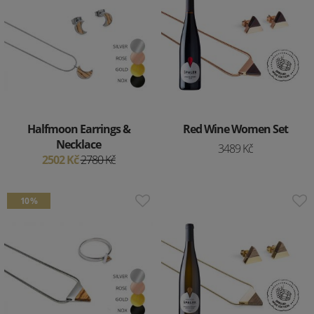
Halfmoon Earrings &
Red Wine Women Set
Necklace
3489 Kč
2502 Kč
2780 Kč
10 %