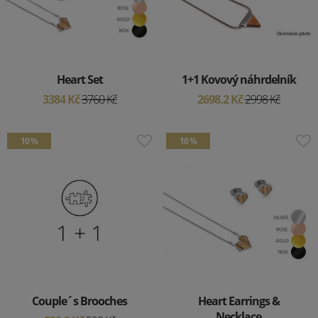
Heart Set
1+1 Kovový náhrdelník
3384 Kč
3760 Kč
2698.2 Kč
2998 Kč
10 %
10 %
Couple´s Brooches
Heart Earrings &
Necklace