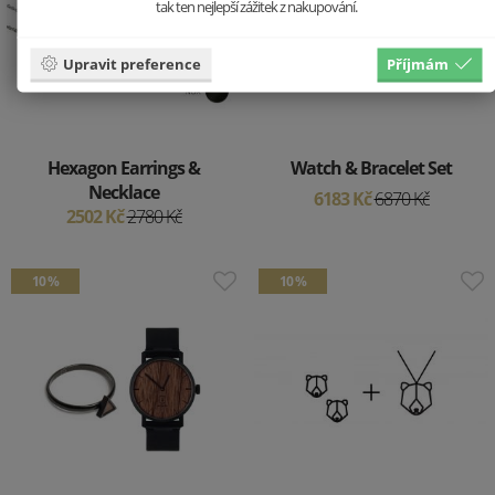
tak ten nejlepší zážitek z nakupování.
Upravit preference
Příjmám
Hexagon Earrings &
Watch & Bracelet Set
Necklace
6183 Kč
6870 Kč
2502 Kč
2780 Kč
10 %
10 %