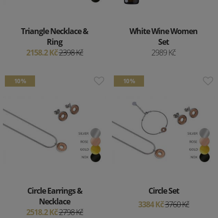
Triangle Necklace &
White Wine Women
Ring
Set
2158.2 Kč
2398 Kč
2989 Kč
10 %
10 %
Circle Earrings &
Circle Set
Necklace
3384 Kč
3760 Kč
2518.2 Kč
2798 Kč