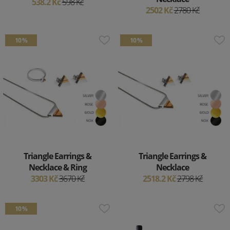
538.2 Kč
598 Kč
2502 Kč
2780 Kč
10 %
10 %
Triangle Earrings &
Triangle Earrings &
Necklace & Ring
Necklace
3303 Kč
3670 Kč
2518.2 Kč
2798 Kč
10 %