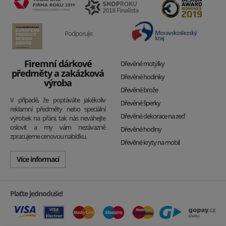
Podporuje:
Firemní dárkové
Dřevěné motýlky
předměty a zakázková
Dřevěné hodinky
výroba
Dřevěné brože
V případě, že poptáváte jakékoliv
Dřevěné šperky
reklamní předměty nebo speciální
Dřevěné dekorace na zeď
výrobek na přání, tak nás neváhejte
oslovit a my vám nezávazně
Dřevěné hodiny
zpracujeme cenovou nabídku.
Dřevěné kryty na mobil
Více informací
Plaťte jednoduše!