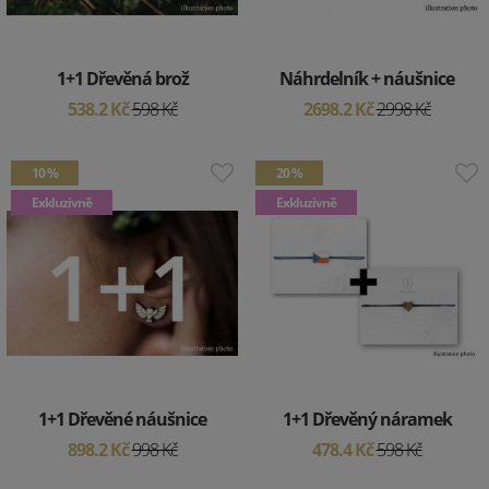
1+1 Dřevěná brož
Náhrdelník + náušnice
538.2 Kč
598 Kč
2698.2 Kč
2998 Kč
10 %
20 %
Exkluzivně
Exkluzivně
1+1 Dřevěné náušnice
1+1 Dřevěný náramek
898.2 Kč
998 Kč
478.4 Kč
598 Kč