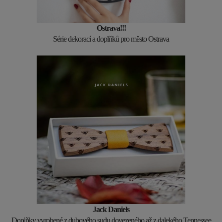
Ostrava!!!
Série dekorací a doplňků pro město Ostrava
Jack Daniels
Doplňky vyrobené z dubového sudu dovezeného až z dalekého Tennessee