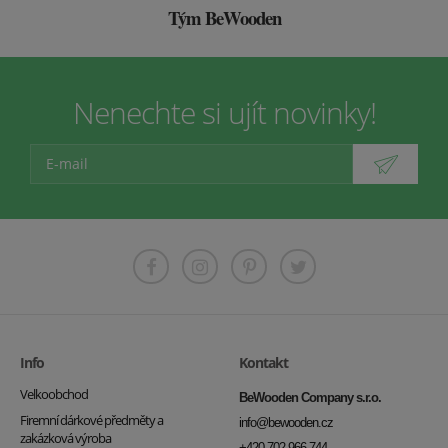
Tým BeWooden
Nenechte si ujít novinky!
Info
Kontakt
Velkoobchod
BeWooden Company s.r.o.
Firemní dárkové předměty a
info@bewooden.cz
zakázková výroba
+420 702 966 744