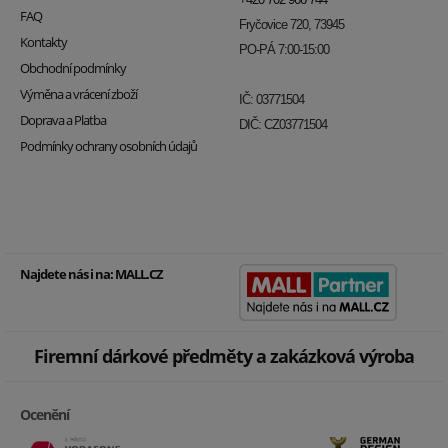
FAQ
Fryčovice 720, 73945
Kontakty
PO-PÁ 7:00-15:00
Obchodní podmínky
Výměna a vrácení zboží
IČ: 03771504
Doprava a Platba
DIČ: CZ03771504
Podmínky ochrany osobních údajů
Najdete nás i na:
MALL.CZ
Firemní dárkové předměty a zakázková výroba
Ocenění