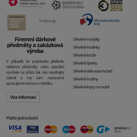
Podporuje:
Firemní dárkové
Dřevěné motýlky
předměty a zakázková
Dřevěné hodinky
výroba
Dřevěné brože
V případě, že poptáváte jakékoliv
Dřevěné šperky
reklamní předměty nebo speciální
Dřevěné dekorace na zeď
výrobek na přání, tak nás neváhejte
oslovit a my vám nezávazně
Dřevěné hodiny
zpracujeme cenovou nabídku.
Dřevěné kryty na mobil
Více informací
Plaťte jednoduše!