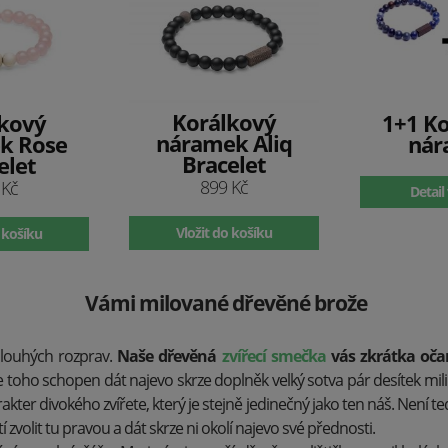
Korálkový
kový
1+1 K
náramek Aliq
k Rose
nár
Bracelet
elet
899 Kč
 Kč
Detail
Vložit do košíku
 košíku
Vámi milované dřevěné brože
dlouhých rozprav.
Naše dřevěná
zvířecí smečka
vás zkrátka očar
je toho schopen dát najevo skrze doplněk velký sotva pár desítek mi
akter divokého zvířete, který je stejně jedinečný jako ten náš. Není te
í zvolit tu pravou a dát skrze ni okolí najevo své přednosti.