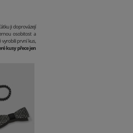
tku ji doprovázejí
ernou osobitost a
ě vyrobili první kus,
eré kusy přece jen