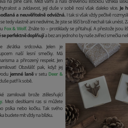
ává na plné čáře. Mezi vámi a naší dřevěnou lištičkou vznikla lásk
hytralost a zvídavost, její duše v sobě nosí však daleko více.
Je h
odlaná a neuvěřitelně odvážná.
I tak si však vždy pečlivě rozmyslí,
 se tedy vlastně ani nedivíme, že jste se liščí broží nechali tak unést. 
ru
Fox & Wolf
. Znáte to – protiklady se přitahují. A přestože jsou l
se perfektně doplňují
a bez ani jednoho by naše zvířecí smečka ne
 zkrátka srdcovka. Jelen je
upcem naší lesní smečky. Má
arisma a přirozený respekt. Jen
amilovat! Obzvlášť pak, když jej
ovodu
jemné laně
v setu
Deer &
duše patří k sobě.
é zamilovali brože ztělesňující
y
. Mezi desítkami ras si můžete
eho psíka nebo kočku. Tak svého
a budete mít vždy na blízku.