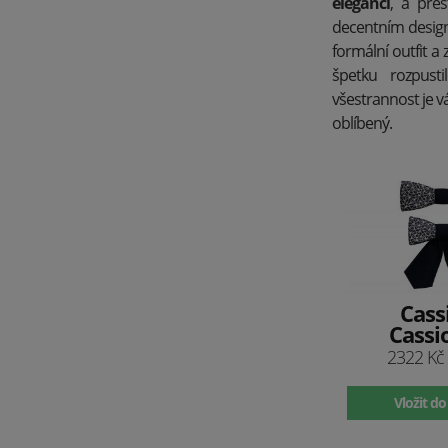
eleganci
, a přes
decentním desig
formální outfit 
špetku rozpust
všestrannost je v
oblíbený.
Cass
Cassi
2322 Kč
Vložit do