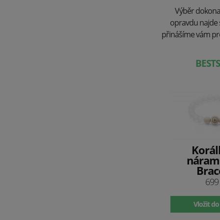
Výběr dokonalé
opravdu najde s
přinášíme vám pro
BEST
Korál
nárame
Brac
699
Vložit do