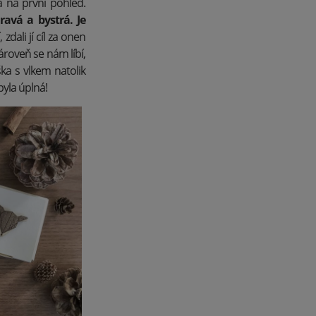
a na první pohled.
ravá a bystrá. Je
 zdali jí cíl za onen
Zároveň se nám líbí,
iška s vlkem natolik
byla úplná!