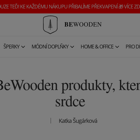
UZE TEĎ! KE KAŽDÉMU NÁKUPU PŘIBALÍME PŘEKVAPENÍ 🎁 VÍCE ZD
BE
WOODEN
ŠPERKY
MÓDNÍ DOPLŇKY
HOME & OFFICE
PRO DĚ
BeWooden produkty, které
srdce
Katka Šugárková