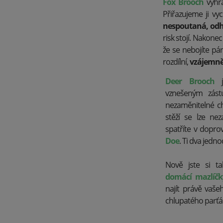
Fox Brooch
vyhr
Přiřazujeme ji vyc
nespoutaná, odh
risk stojí. Nakonec
že se nebojíte pá
rozdílní,
vzájemně 
Deer Brooch
je
vznešeným zást
nezaměnitelné ch
stěží se lze nez
spatříte v dopr
Doe
. Ti dva jedno
Nově jste si tak
domácí mazlíčk
najít právě vaš
chlupatého parťák