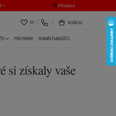
E >
Přihlášení
(
0
)
KOŠÍK
(
0
)
TI
PRO FIRMY
DOMÁCÍ MAZLÍČCI
 si získaly vaše