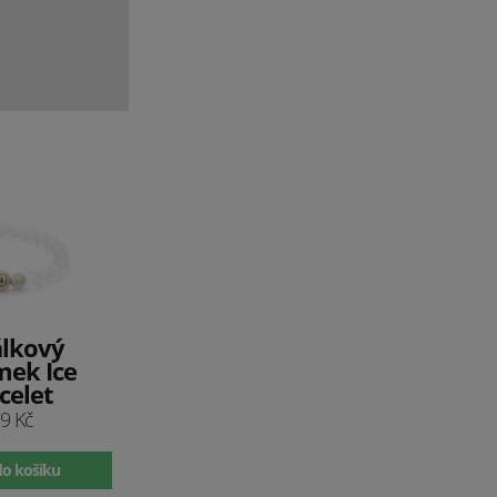
álkový
mek Ice
celet
9 Kč
do košíku