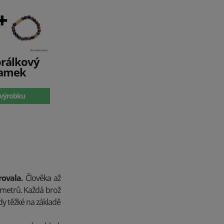
orálkový
amek
 výrobku
ovala.
Člověka až
limetrů. Každá brož
dy těžké na základě