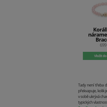
Korál
nárame
Brac
699
Vložit do
Tady není třeba 
překvapuje, kolik 
v sobě ukrývá char
typických vlastnost