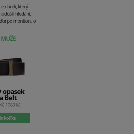
me dárek, který
odušili hledání,
eďte po monitoru o
O MUŽE
ý opasek
a Belt
 Kč
1989 Kč
do košíku