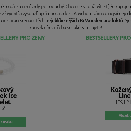
ho dárku není vždy jednoduchý. Chceme si totiž být jistí, že kupuje
vé využití a vykouzlí upřímnou radost. Abychom vám co nejvíce zjedn
 inspiraci seznam těch
nejoblíbenějších BeWooden produktů
. Sj
kousek níže a třeba se také zamilujete!
SELLERY PRO ŽENY
BESTSELLERY PR
kový
Kožen
k Ice
Line
elet
1591.2
 Kč
Vložit 
 košíku