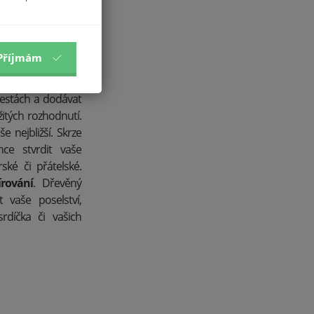
 nese v sobě velká
 a minimalismu.
tvořeny v tom
Příjmám
esto působí, že
ou připraveny vás
cestách a dodávat
itých rozhodnutí.
e nejbližší. Skrze
ce stvrdit vaše
ské či přátelské.
írování
. Dřevěný
 vaše poselství,
díčka či vašich