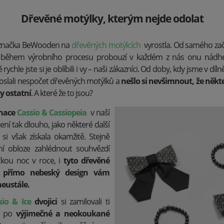
Dřevěné motýlky, kterým nejde odolat
že značka BeWooden na
dřevěných motýlcích
vyrostla. Od samého začá
již během výrobního procesu probouzí v každém z nás onu nádh
rychle jste si je oblíbili i vy – naši zákazníci. Od doby, kdy jsme v díln
poslali nespočet dřevěných motýlků a
nešlo si nevšimnout, že někt
ty ostatní
. A které že to jsou?
nace
Cassio & Cassiopeia
v naší
ní tak dlouho, jako některé další
 si však získala okamžitě. Stejně
ní obloze zahlédnout souhvězdí
čkou noc v roce, i
tyto dřevěné
í přímo nebeský design vám
eustále.
sio
&
Ice
dvojici
si zamilovali ti
í po
výjimečné a neokoukané