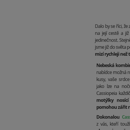
Dalo by se říci, 
na její cestě a 
jedinečnost. Stejně 
jsme již do světa 
mizí rychleji než 
Nebeská kombi
nabídce možná ne
kusy, vaše srdce
jako lze na noč
Cassiopeia každi
motýlky nosíc
pomohou zářit n
Dokonalou
Cas
z vás, kteří touž