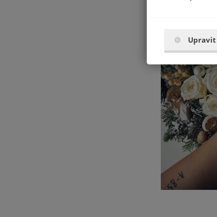
příběh v něm pak 
poselství.
Ice & Ca
Upravit