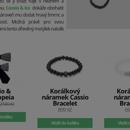
to se ji snaží najít v něžném a
nu.
Cassio
&
Ice
dokáže obohatit
a zároveň mu dodat hravý šmrnc a
ilosti. Možná právě pro svou
ámi tento dřevěný motýlek natolik
io &
Korálkový
Kor
opeia
náramek Cassio
nára
Bracelet
Bra
2580 Kč
899 Kč
69
 košíku
Vložit do košíku
Vložit 