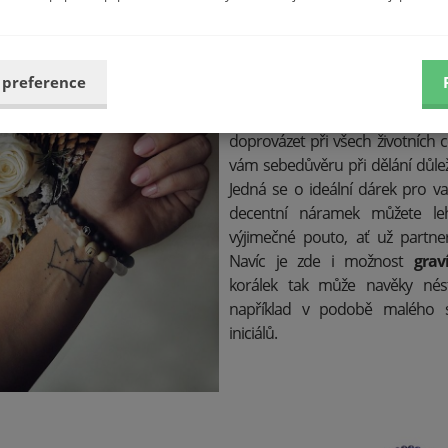
bude nesmazatelně vryt. Přestože se tedy jedná o malý doplněk,
ssio Bracelet
jsou u vás na první příčce. Oceňujete spojení elegance
Tyto dva náramky byly s
 preference
nejjednodušším designu, a př
skrývají nepopsatelnou sílu. Js
doprovázet při všech životních 
vám sebedůvěru při dělání důlež
Jedná se o ideální dárek pro vaš
decentní náramek můžete leh
výjimečné pouto, ať už partner
Navíc je zde i možnost
grav
korálek tak může navěky nést
například v podobě malého sr
iniciálů.