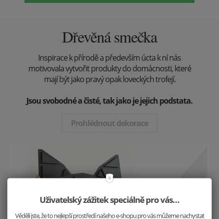
Dřevěná smečka
Inspirace k přírodě a především úcta k ní nás
motivovala vytvořit produkty do domácnosti, které
mají být jako pravý opak loveckých trofejí.
Jsou svobodné a čisté, tak jako je jejich podstata.
Prohlédnout dekorace
Uživatelský zážitek speciálně pro vás…
Věděli jste, že to nejlepší prostředí našeho e-shopu pro vás můžeme nachystat