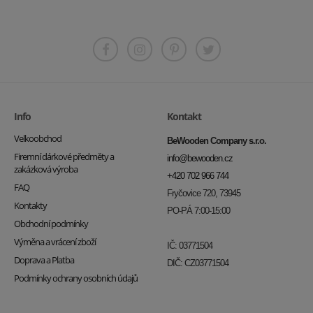
Info
Kontakt
Velkoobchod
BeWooden Company s.r.o.
Firemní dárkové předměty a
info@bewooden.cz
zakázková výroba
+420 702 966 744
FAQ
Fryčovice 720, 73945
Kontakty
PO-PÁ 7:00-15:00
Obchodní podmínky
Výměna a vrácení zboží
IČ: 03771504
Doprava a Platba
DIČ: CZ03771504
Podmínky ochrany osobních údajů