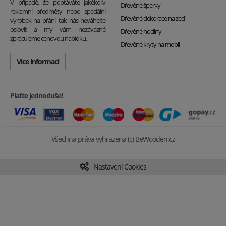
V případě, že poptáváte jakékoliv
Dřevěné šperky
reklamní předměty nebo speciální
Dřevěné dekorace na zeď
výrobek na přání, tak nás neváhejte
oslovit a my vám nezávazně
Dřevěné hodiny
zpracujeme cenovou nabídku.
Dřevěné kryty na mobil
Více informací
Plaťte jednoduše!
Všechna práva vyhrazena (c) BeWooden.cz
Nastavení Cookies