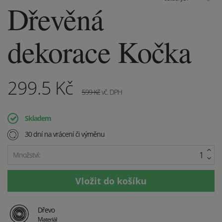
Dřevěná
dekorace Kočka
299.5
Kč
599
Kč
vč. DPH
Skladem
30 dní na vrácení či výměnu
Množství:
Dřevo
Materiál