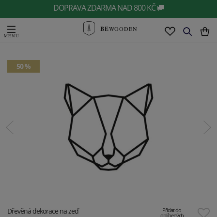
DOPRAVA ZDARMA NAD 800 KČ 🚚
BE
WOODEN
50 %
Dřevěná dekorace na zeď
Přidat do
oblíbených