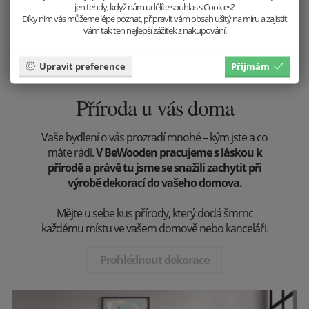
jen tehdy, když nám udělíte souhlas s Cookies?
Díky nim vás můžeme lépe poznat, připravit vám obsah ušitý na míru a zajistit
vám tak ten nejlepší zážitek z nakupování.
Upravit preference
Příjmám
Příroda u vás doma
Vaše bydlení o vás prozradí mnohé – kým jste a co
máte rádi.
V BeWooden pracujeme s láskou k
přírodě a právě tu jsme se snažili zachytit při
výrobě dekorací do vašeho domova.
Mějte u sebe kus přírody, který dodá šmrnc
každému místu ve vašem domově nebo kanceláři.
Prohlédnout dekorace